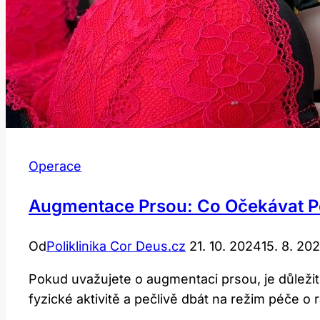
Operace
Augmentace Prsou: Co Očekávat P
Od
Poliklinika Cor Deus.cz
21. 10. 2024
15. 8. 20
Pokud uvažujete o augmentaci prsou, je důležit
fyzické aktivitě a pečlivě dbát na režim péče o 