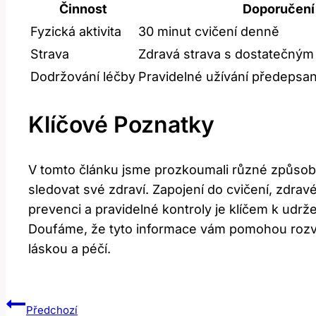
Činnost
Doporučení
Fyzická aktivita
30 minut cvičení denně
Strava
Zdravá strava s dostatečným
Dodržování léčby
Pravidelné užívání předepsa
Klíčové Poznatky
V tomto článku jsme prozkoumali různé způsoby,
sledovat své zdraví. Zapojení do cvičení, zdrav
prevenci a pravidelné kontroly je klíčem k udr
Doufáme, že tyto informace vám pomohou rozvíjet
láskou a péčí.
Navigace
Předchozí