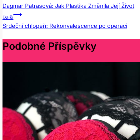
Dagmar Patrasová: Jak Plastika Změnila Její Život
Pro
Další
Příspěvek
Srdeční chlopeň: Rekonvalescence po operaci
Podobné Příspěvky