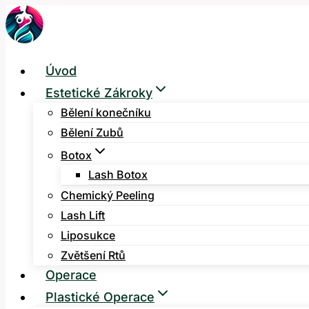
Přeskočit
na
obsah
Úvod
Estetické Zákroky
Bělení konečníku
Bělení Zubů
Botox
Lash Botox
Chemický Peeling
Lash Lift
Liposukce
Zvětšení Rtů
Operace
Plastické Operace