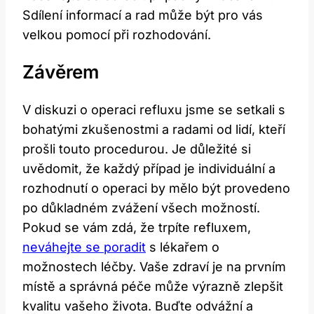
Sdílení informací a rad může být pro vás
velkou pomocí při rozhodování.
Závěrem
V‌ diskuzi o operaci refluxu jsme se setkali ⁤s
bohatými zkušenostmi a⁤ radami ‍od lidí, kteří
prošli touto procedurou. Je důležité si
‍uvědomit, že každý případ je individuální‌ a
rozhodnutí o operaci by mělo⁤ být provedeno
po důkladném zvážení všech ⁣možností.
Pokud se vám zdá, že ⁤trpíte refluxem,
neváhejte se⁢ poradit
s lékařem ‌o
možnostech léčby. Vaše ​zdraví je⁢ na‌ prvním
místě ⁢a správná péče může výrazně zlepšit
kvalitu vašeho života. Buďte odvážní a