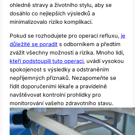
ohledně stravy a životního ⁣stylu, aby⁢ se
⁤dosáhlo⁤ co nejlepších výsledků a⁢
minimalizovalo riziko ⁤komplikací.
Pokud se rozhodujete pro operaci refluxu,
je⁤
důležité se poradit
s odborníkem‍ a předtím
zvážit všechny možnosti a rizika. ⁤Mnoho​ lidí,
kteří podstoupili tuto operaci
,⁢ uvádí ⁤vysokou
spokojenost⁣ s výsledky a odstraněním
nepříjemných příznaků. ⁢Nezapomeňte se
řídit doporučeními lékaře a pravidelně​
navštěvovat kontrolní prohlídky pro
monitorování vašeho⁢ zdravotního stavu.