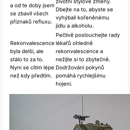
životní stylové změny.
a od te ‌doby jsem
Dbejte na to, abyste se
‌se zbavil všech
vyhýbali ⁣kořeněnému
příznaků refluxu.
jídlu⁣ a alkoholu.
Pečlivě poslouchejte⁣ rady
Rekonvalescence
lékařů ohledně
⁤byla delší, ale
rekonvalescence a
⁢stálo to za to.
nežijte si to zbytečně.​
Nyní se cítím⁣ lépe
Dodržování pokynů
než kdy předtím.
pomáhá rychlejšímu
hojení.