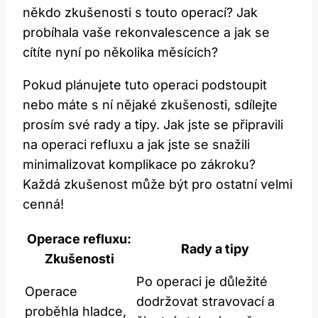
někdo‌ zkušenosti ​s touto operací? Jak
probíhala vaše rekonvalescence​ a jak se
cítíte⁤ nyní⁢ po několika​ měsících?
Pokud plánujete tuto operaci podstoupit‌
nebo máte s​ ní nějaké zkušenosti, sdílejte
prosím ⁤své​ rady a tipy. Jak jste ⁣se připravili
na operaci refluxu⁢ a‌ jak jste se snažili
minimalizovat komplikace po zákroku?⁣
Každá zkušenost může být pro ostatní velmi
cenná!
Operace refluxu:
Rady⁤ a tipy
Zkušenosti
Po operaci je důležité
Operace
dodržovat stravovací a
⁣proběhla⁢ hladce,