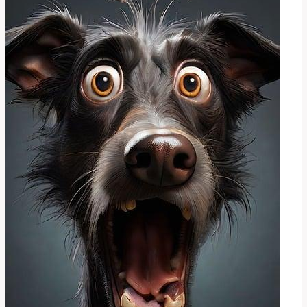
Dlouho
Nejíst
a
Co
Dělat