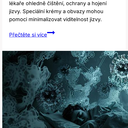
lékaře ohledně čištění, ochrany a hojení
jizvy. Speciální krémy a obvazy mohou
pomoci minimalizovat viditelnost jizvy.
Jak
Přečtěte si více
se
starat
o
jizvu
po
operaci
štítné
žlázy?