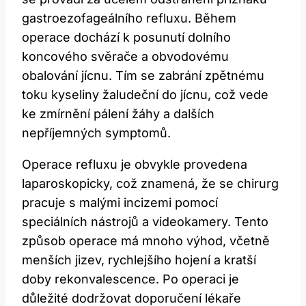
gastroezofageálního⁤ refluxu. Během
operace dochází‍ k posunutí dolního
koncového ‍svěrače a obvodovému
obalování jícnu. Tím se⁤ zabrání ‍zpětnému
toku ‌kyseliny​ žaludeční do ⁣jícnu, což vede
ke zmírnění pálení žáhy a​ dalších
nepříjemných ⁤symptomů.
Operace refluxu ⁢je obvykle provedena
laparoskopicky, což znamená, že se⁢ chirurg
pracuje s ⁢malými incizemi‍ pomocí
speciálních⁣ nástrojů a videokamery. ⁤Tento
⁢způsob operace má mnoho výhod, včetně
menších‍ jizev, rychlejšího​ hojení​ a kratší
doby‌ rekonvalescence. Po ​operaci je
důležité dodržovat doporučení lékaře