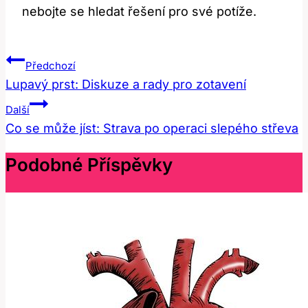
nebojte se ⁢hledat řešení pro své potíže.
Navigace
Předchozí
Pro
Lupavý prst: Diskuze a rady pro zotavení
Příspěvek
Další
Co se může jíst: Strava po operaci slepého střeva
Podobné Příspěvky