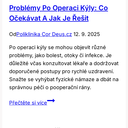
Problémy Po Operaci Kýly: Co
Očekávat A Jak Je Řešit
Od
Poliklinika Cor Deus.cz
12. 9. 2025
Po operaci kýly se mohou objevit různé
problémy, jako bolest, otoky či infekce. Je
důležité včas konzultovat lékaře a dodržovat
doporučené postupy pro rychlé uzdravení.
Snažte se vyhýbat fyzické námaze a dbát na
správnou péči o pooperační rány.
Problémy
Přečtěte si více
po
operaci
kýly: