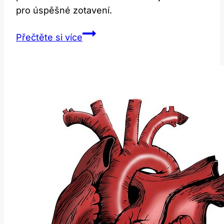
pro úspěšné zotavení.
Rekonvalescence
Přečtěte si více
po
operaci
haluxu:
Jak
se
rychle
zotavit