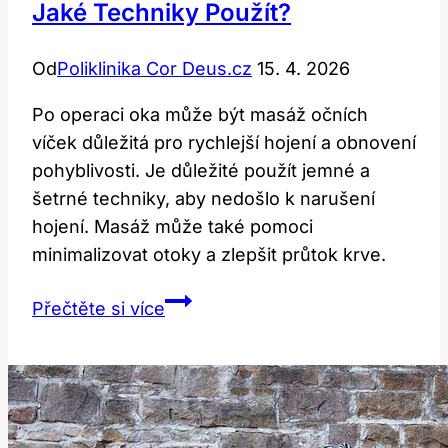
Jaké Techniky Použít?
Od
Poliklinika Cor Deus.cz
15. 4. 2026
Po operaci oka může být masáž očních
víček důležitá pro rychlejší hojení a obnovení
pohyblivosti. Je důležité použít jemné a
šetrné techniky, aby nedošlo k narušení
hojení. Masáž může také pomoci
minimalizovat otoky a zlepšit průtok krve.
Masáž
Přečtěte si více
očních
víček
po
operaci:
Jaké