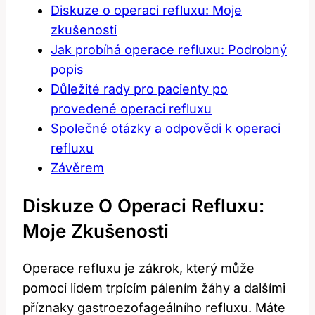
Diskuze o operaci refluxu: Moje
⁢zkušenosti
Jak probíhá⁣ operace ⁣refluxu: Podrobný
popis
Důležité rady pro pacienty ​po
provedené operaci refluxu
Společné otázky a odpovědi k operaci
refluxu
Závěrem
Diskuze O Operaci Refluxu:
Moje ⁢zkušenosti
Operace ‌refluxu ‍je zákrok, který může
pomoci lidem trpícím pálením ⁢žáhy‍ a⁣ dalšími
příznaky gastroezofageálního refluxu. Máte