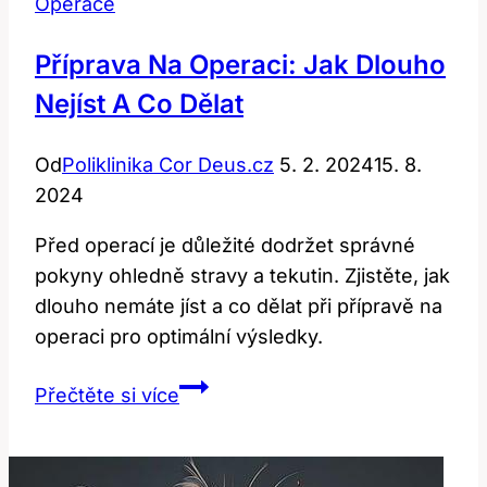
Operace
Příprava Na Operaci: Jak Dlouho
Nejíst A Co Dělat
Od
Poliklinika Cor Deus.cz
5. 2. 2024
15. 8.
2024
Před operací je důležité dodržet správné
pokyny ohledně stravy a tekutin. Zjistěte, jak
dlouho nemáte jíst a co dělat při přípravě na
operaci pro optimální výsledky.
Příprava
Přečtěte si více
Na
Operaci:
Jak