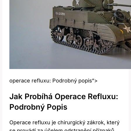
operace refluxu: Podrobný popis“>
Jak Probíhá⁣ Operace ⁣refluxu:
Podrobný Popis
Operace refluxu je chirurgický zákrok, který
se⁢ provádí za účelem odstranění příznaků