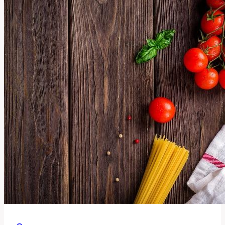
po
Operaci
Haluxu