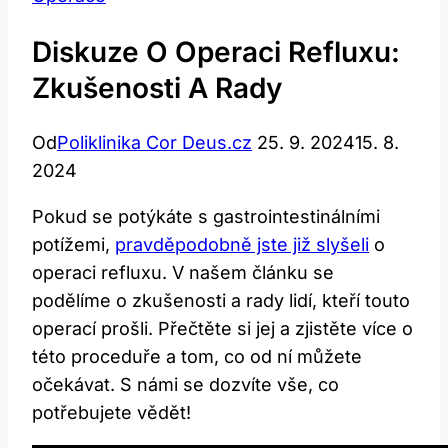
Diskuze O Operaci Refluxu:
Zkušenosti A Rady
Od
Poliklinika Cor Deus.cz
25. 9. 2024
15. 8.
2024
Pokud se ‍potýkáte s gastrointestinálními
potížemi,⁤
pravděpodobně jste již slyšeli
o
operaci⁤ refluxu. V našem článku se
podělíme o zkušenosti a rady⁣ lidí, kteří ⁢touto
operací prošli. Přečtěte si jej a zjistěte více o
této proceduře‍ a⁤ tom, co od ní můžete​
očekávat. ⁣S námi se dozvíte vše, co
potřebujete vědět!