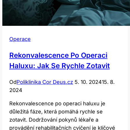
Operace
Rekonvalescence Po Operaci
Haluxu: Jak Se Rychle Zotavit
Od
Poliklinika Cor Deus.cz
5. 10. 2024
15. 8.
2024
Rekonvalescence po operaci haluxu je
důležitá fáze, která pomáhá rychle se
zotavit. Dodržování pokynů lékaře a
provádění rehabilitačních cvičení je klíčové