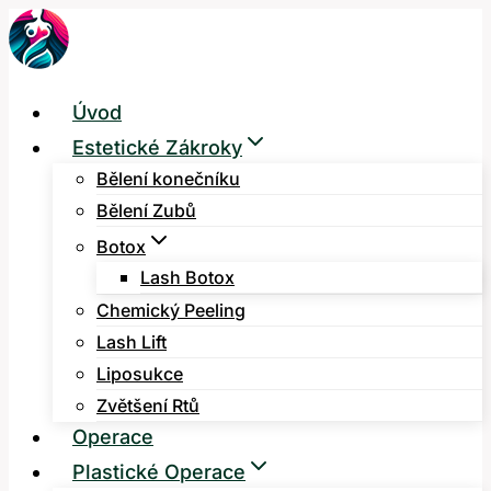
Přeskočit
na
obsah
Úvod
Estetické Zákroky
Bělení konečníku
Bělení Zubů
Botox
Lash Botox
Chemický Peeling
Lash Lift
Liposukce
Zvětšení Rtů
Operace
Plastické Operace