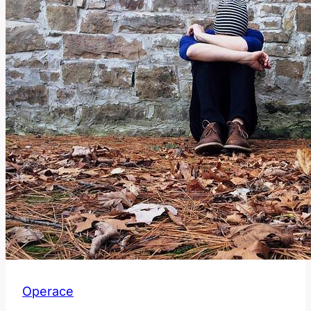
techniky
použít?
Operace