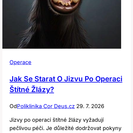
Operace
Jak Se Starat O Jizvu Po Operaci
Štítné Žlázy?
Od
Poliklinika Cor Deus.cz
29. 7. 2026
Jizvy po operaci štítné žlázy vyžadují
pečlivou péči. Je důležité dodržovat pokyny