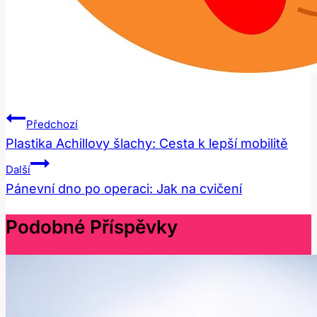
Navigace
Předchozí
Pro
Plastika Achillovy šlachy: Cesta k lepší mobilitě
Příspěvek
Další
Pánevní dno po operaci: Jak na cvičení
Podobné Příspěvky