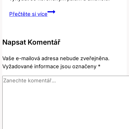
Dieta
Přečtěte si více
po
operaci
žaludečního
Napsat Komentář
vředu:
Co
Vaše e-mailová adresa nebude zveřejněna.
jíst
Vyžadované informace jsou označeny
*
a
vyhnout
se