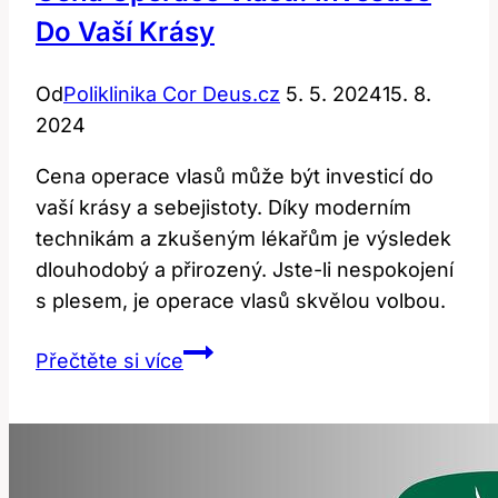
Do Vaší Krásy
Od
Poliklinika Cor Deus.cz
5. 5. 2024
15. 8.
2024
Cena operace vlasů může být investicí do
vaší krásy a sebejistoty. Díky moderním
technikám a zkušeným lékařům je výsledek
dlouhodobý a přirozený. Jste-li nespokojení
s plesem, je operace vlasů skvělou volbou.
Cena
Přečtěte si více
Operace
Vlasů:
Investice
do