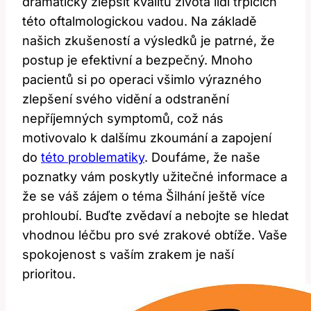
dramaticky zlepšit ‌kvalitu života lidí⁢ trpících​
této oftalmologickou vadou. ⁤Na základě
našich zkušeností a výsledků je patrné, že
postup ‌je​ efektivní a bezpečný. Mnoho
pacientů si po operaci všimlo výrazného
zlepšení svého vidění a odstranění
nepříjemných symptomů, což nás
motivovalo k dalšímu​ zkoumání a zapojení
do ​
této problematiky
. Doufáme, že naše
‌poznatky vám poskytly užitečné ⁤informace a
že se váš ​zájem o téma Šilhání ještě více
prohloubí. Buďte ​zvědaví a nebojte se ‍hledat
vhodnou léčbu pro ​své zrakové obtíže. Vaše
spokojenost s vaším zrakem je naší
prioritou.