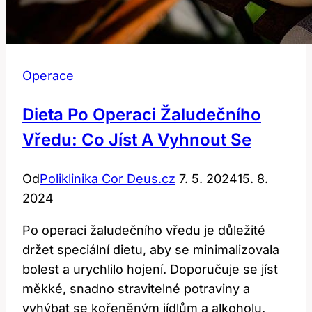
Operace
Dieta Po Operaci Žaludečního
Vředu: Co Jíst A Vyhnout Se
Od
Poliklinika Cor Deus.cz
7. 5. 2024
15. 8.
2024
Po operaci žaludečního vředu je důležité
držet speciální dietu, aby se minimalizovala
bolest a urychlilo hojení. Doporučuje se jíst
měkké, snadno stravitelné potraviny a
vyhýbat se kořeněným jídlům a alkoholu.