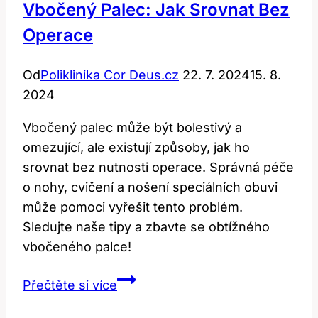
Vbočený Palec: Jak Srovnat Bez
Operace
Od
Poliklinika Cor Deus.cz
22. 7. 2024
15. 8.
2024
Vbočený palec může být bolestivý a
omezující, ale existují způsoby, jak ho
srovnat bez nutnosti operace. Správná péče
o nohy, cvičení a nošení speciálních obuvi
může pomoci vyřešit tento problém.
Sledujte naše tipy a zbavte se obtížného
vbočeného palce!
Vbočený
Přečtěte si více
palec: