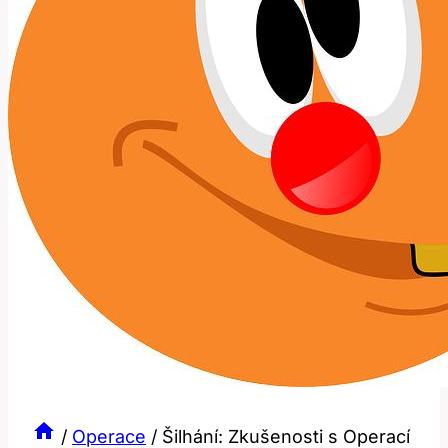
/
Operace
/
Šilhání: Zkušenosti s Operací