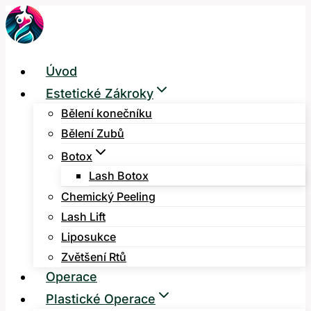
Přeskočit
na
obsah
Úvod
Estetické Zákroky
Bělení konečníku
Bělení Zubů
Botox
Lash Botox
Chemický Peeling
Lash Lift
Liposukce
Zvětšení Rtů
Operace
Plastické Operace