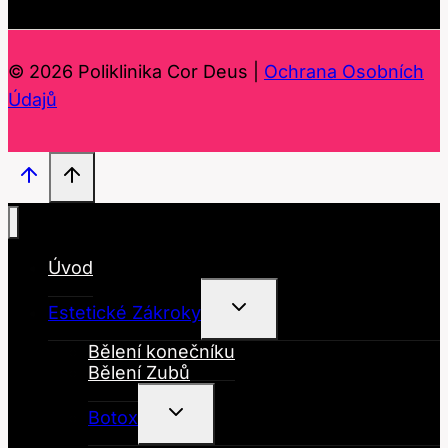
© 2026 Poliklinika Cor Deus |
Ochrana Osobních
Údajů
Úvod
Toggle
Estetické Zákroky
Child
Menu
Bělení konečníku
Bělení Zubů
Toggle
Botox
Child