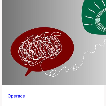
Vaší
Krásy
Operace