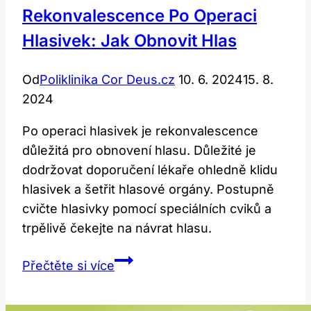
Rekonvalescence Po Operaci
Hlasivek: Jak Obnovit Hlas
Od
Poliklinika Cor Deus.cz
10. 6. 2024
15. 8.
2024
Po operaci hlasivek je rekonvalescence
důležitá pro obnovení hlasu. Důležité je
dodržovat doporučení lékaře ohledně klidu
hlasivek a šetřit hlasové orgány. Postupně
cvičte hlasivky pomocí speciálních cviků a
trpělivě čekejte na návrat hlasu.
Rekonvalescence
Přečtěte si více
po
operaci