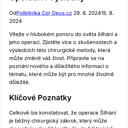
Od
Poliklinika Cor Deus.cz
29. 6. 2024
15. 8.
2024
Vítejte v hlubokém ponoru do světa šilhání ⁤a​
jeho operací. Zjistěte více o zkušenostech a⁣
výsledcích této chirurgické⁣ metody, která
může změnit‍ váš život. Připravte se na
poznání‌ nového a důležitého‌ informací o
tématu,​ které⁢ může být pro mnohé životně
důležité.
Klíčové⁣ Poznatky
Celkově lze konstatovat, že operace Šilhání
je‍ běžný chirurgický ⁣zákrok, který ⁤může