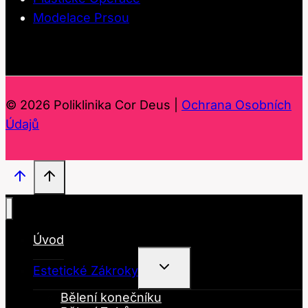
Modelace Prsou
© 2026 Poliklinika Cor Deus |
Ochrana Osobních
Údajů
Úvod
Toggle
Estetické Zákroky
Child
Menu
Bělení konečníku