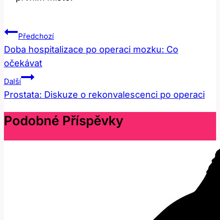
Navigace
Předchozí
Pro
Doba hospitalizace po operaci mozku: Co
očekávat
Příspěvek
Další
Prostata: Diskuze o rekonvalescenci po operaci
Podobné Příspěvky