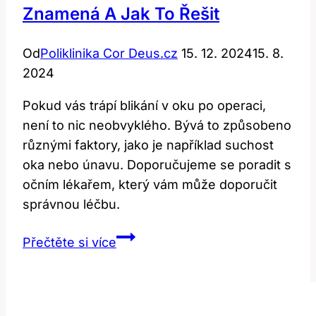
Znamená A Jak To Řešit
Od
Poliklinika Cor Deus.cz
15. 12. 2024
15. 8.
2024
Pokud vás trápí blikání v oku po operaci,
není to nic neobvyklého. Bývá to způsobeno
různými faktory, jako je například suchost
oka nebo únavu. Doporučujeme se poradit s
očním lékařem, který vám může doporučit
správnou léčbu.
Blikání
Přečtěte si více
v
oku
po
operaci: