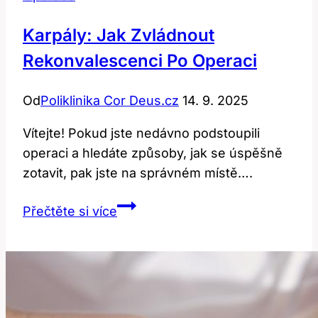
Karpály: Jak Zvládnout
Rekonvalescenci Po Operaci
Od
Poliklinika Cor Deus.cz
14. 9. 2025
Vítejte! Pokud jste nedávno podstoupili
operaci a hledáte způsoby, jak se úspěšně
zotavit, pak jste na správném místě….
Karpály:
Přečtěte si více
Jak
zvládnout
rekonvalescenci
po
operaci