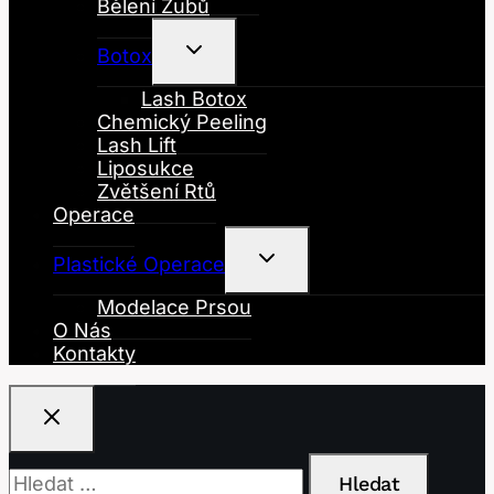
Bělení Zubů
Toggle
Botox
Child
Menu
Lash Botox
Chemický Peeling
Lash Lift
Liposukce
Zvětšení Rtů
Operace
Toggle
Plastické Operace
Child
Menu
Modelace Prsou
O Nás
Kontakty
Vyhledávání