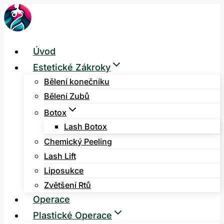
Přeskočit
na
obsah
Úvod
Estetické Zákroky
Bělení konečníku
Bělení Zubů
Botox
Lash Botox
Chemický Peeling
Lash Lift
Liposukce
Zvětšení Rtů
Operace
Plastické Operace