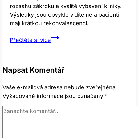
rozsahu zákroku a kvalitě vybavení kliniky.
Výsledky jsou obvykle viditelné a pacienti
mají krátkou rekonvalescenci.
Operace
Přečtěte si více
křečových
žil
laserem:
Napsat Komentář
Cena
a
Vaše e-mailová adresa nebude zveřejněna.
efektivita
Vyžadované informace jsou označeny
*