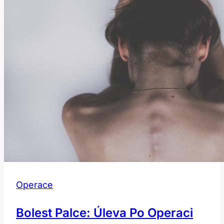
a
péči?
Operace
Bolest Palce: Úleva Po Operaci