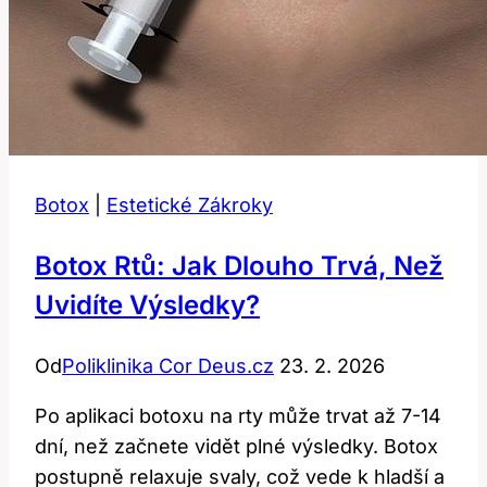
Botox
|
Estetické Zákroky
Botox Rtů: Jak Dlouho Trvá, Než
Uvidíte Výsledky?
Od
Poliklinika Cor Deus.cz
23. 2. 2026
Po aplikaci botoxu na rty může trvat až 7-14
dní, než začnete vidět plné výsledky. Botox
postupně relaxuje svaly, což vede k hladší a