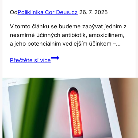
Od
Poliklinika Cor Deus.cz
26. 7. 2025
V tomto článku se budeme zabývat jedním z
nesmírně účinných antibiotik, amoxicilinem,
a jeho potenciálním ‌vedlejším ‌účinkem –…
Amoxicilin
Přečtěte si více
a
žluté
zuby:
Jak
zachovat
zdravý
úsměv