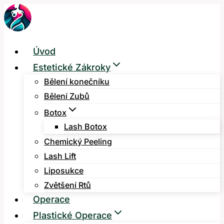
Přeskočit
na
obsah
Úvod
Estetické Zákroky
Bělení konečníku
Bělení Zubů
Botox
Lash Botox
Chemický Peeling
Lash Lift
Liposukce
Zvětšení Rtů
Operace
Plastické Operace