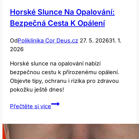
Horské Slunce Na Opalování:
Bezpečná Cesta K Opálení
Od
Poliklinika Cor Deus.cz
27. 5. 2026
31. 1.
2026
Horské slunce na opalování nabízí
bezpečnou cestu k přirozenému opálení.
Objevte tipy, ochranu i rizika pro zdravou
pokožku ještě dnes!
Horské
Přečtěte si více
Slunce
na
Opalování:
Bezpečná