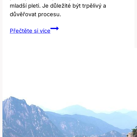
mladší pleti. Je důležité být trpělivý a
důvěřovat procesu.
Botox
Přečtěte si více
rtů:
Jak
dlouho
trvá,
než
uvidíte
výsledky?