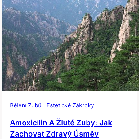
Bělení Zubů
|
Estetické Zákroky
Amoxicilin A Žluté Zuby: Jak
Zachovat Zdravý Úsměv