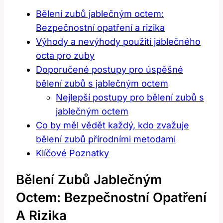
Bělení zubů jablečným octem:
Bezpečnostní opatření a rizika
Výhody a nevýhody použití jablečného
octa pro zuby
Doporučené postupy pro úspěšné
bělení zubů s jablečným octem
Nejlepší postupy pro bělení zubů s
jablečným octem
Co by měl vědět každý, kdo zvažuje
bělení zubů přírodními metodami
Klíčové Poznatky
Bělení Zubů Jablečným
Octem: Bezpečnostní Opatření
A Rizika