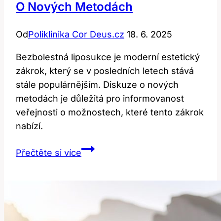
O Nových Metodách
Od
Poliklinika Cor Deus.cz
18. 6. 2025
Bezbolestná liposukce je moderní estetický
zákrok, který se v posledních letech stává
stále populárnějším. Diskuze o nových
metodách je důležitá pro informovanost
veřejnosti o možnostech, které tento zákrok
nabízí.
Bezbolestná
Přečtěte si více
Liposukce:
Diskuze
o
Nových
Metodách