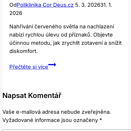
Od
Poliklinika Cor Deus.cz
5. 3. 2026
31. 1.
2026
Nahřívání červeného světla na nachlazení
nabízí rychlou úlevu od příznaků. Objevte
účinnou metodu, jak zrychlit zotavení a snížit
diskomfort.
Nahřívání
Přečtěte si více
Červeného
Světla
na
Napsat Komentář
Nachlazení:
Účinná
Vaše e-mailová adresa nebude zveřejněna.
Pomoc
Vyžadované informace jsou označeny
*