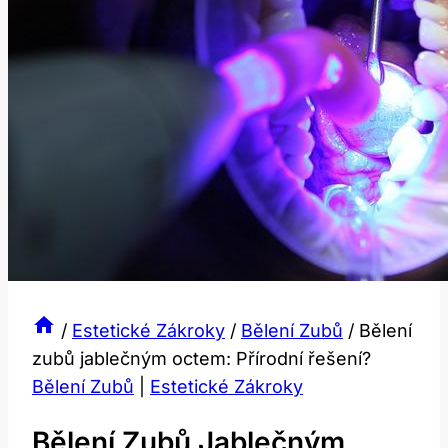
/
Estetické Zákroky
/
Bělení Zubů
/
Bělení
zubů jablečným octem: Přírodní řešení?
Bělení Zubů
|
Estetické Zákroky
Bělení Zubů Jablečným