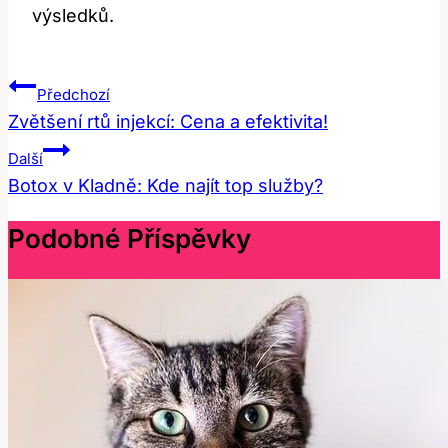
výsledků.
Navigace
Předchozí
Pro
Zvětšení rtů injekcí: Cena a efektivita!
Příspěvek
Další
Botox v Kladně: Kde najít top služby?
Podobné Příspěvky