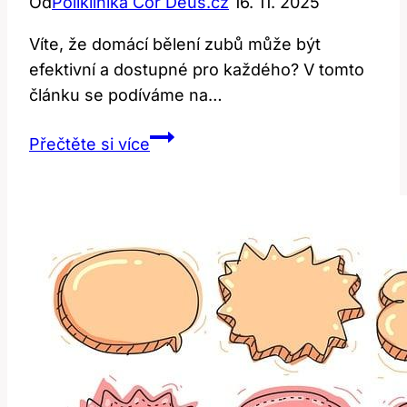
Od
Poliklinika Cor Deus.cz
16. 11. 2025
Víte, že domácí bělení zubů může být
efektivní a dostupné pro každého? V tomto
článku se podíváme na…
Domácí
Přečtěte si více
bělení
zubů:
Efektivní
metody
pro
každého!