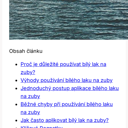
Obsah článku
Proč je důležité používat bílý lak na
zuby?
Výhody používání bílého laku na zuby
Jednoduchý postup aplikace bílého laku
na zuby
Běžné chyby při⁢ používání bílého laku‍
na zuby
Jak‍ často aplikovat bílý lak na⁢ zuby?