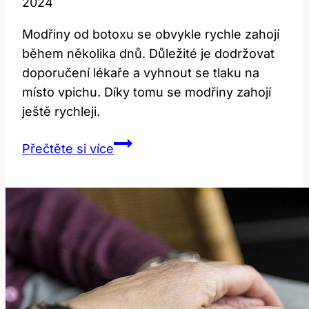
2024
Modřiny od botoxu se obvykle rychle zahojí
během několika dnů. Důležité je dodržovat
doporučení lékaře a vyhnout se tlaku na
místo vpichu. Díky tomu se modřiny zahojí
ještě rychleji.
Jak
Přečtěte si více
rychle
zmizí
modřina
od
botoxu?
Efektivní
rady!