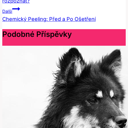
rozpoznat?
Příspěvek
Další
Chemický Peeling: Před a Po Ošetření
Podobné Příspěvky