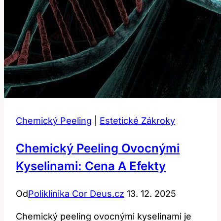
Chemický Peeling
|
Estetické Zákroky
Chemický Peeling Ovocnými
Kyselinami: Cena A Efekty
Od
Poliklinika Cor Deus.cz
13. 12. 2025
Chemický peeling ovocnými kyselinami je