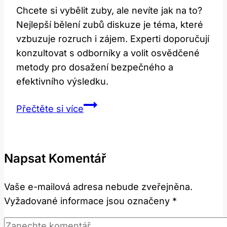
Chcete si vybělit zuby, ale nevíte jak na to?
Nejlepší bělení zubů diskuze je téma, které
vzbuzuje rozruch i zájem. Experti doporučují
konzultovat s odborníky a volit osvědčené
metody pro dosažení bezpečného a
efektivního výsledku.
Nejlepší
Přečtěte si více
bělení
zubů
diskuze:
Napsat Komentář
Co
říkají
Vaše e-mailová adresa nebude zveřejněna.
experti?
Vyžadované informace jsou označeny
*