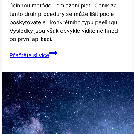
účinnou metódou omlazení pleti. Ceník za
tento druh procedury se může lišit podle
poskytovatele i konkrétního typu peelingu.
Výsledky jsou však obvykle viditelné hned
po první aplikaci.
Chemický
Přečtěte si více
Peeling
Ovocnými
Kyselinami:
Cena
a
Efekty