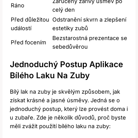
Zaručený zářivý úsměv ‍po
Ráno
celý den
Před ⁤důležitou
Odstranění skvrn a zlepšení
událostí
⁣estetiky zubů
Bezstarostná prezentace ⁢se
Před focením
sebedůvěrou
Jednoduchý Postup Aplikace
Bílého Laku Na Zuby
Bílý lak ⁣na ⁣zuby je skvělým způsobem, jak
získat krásné a​ jasné ‍úsměvy. Jedná se o
jednoduchý​ postup, který lze provést ⁢doma i
u ‍zubaře. Zde je několik důvodů, ⁣proč byste
měli zvážit použití bílého laku na zuby: