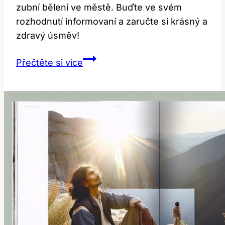
zubní bělení ve městě. Buďte ve svém
rozhodnutí informovaní a zaručte si krásný a
zdravý úsměv!
Bělení
Přečtěte si více
zubů
Děčín:
Kde
najít
nejlepší
služby?