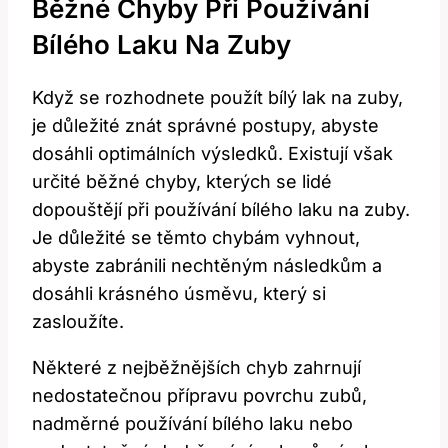
Běžné Chyby Při⁢ Používání
Bílého Laku‍ Na Zuby
Když se rozhodnete‌ použít bílý lak na zuby,
‌je důležité znát správné postupy, abyste
dosáhli optimálních‌ výsledků. Existují‌ však
určité běžné chyby,​ kterých se lidé⁤
dopouštějí při používání⁣ bílého laku na zuby.
Je důležité⁢ se těmto chybám vyhnout,
abyste zabránili nechtěným​ následkům a‍
dosáhli krásného úsměvu, ​který ⁤si
zasloužíte.
Některé⁣ z nejběžnějších chyb zahrnují
nedostatečnou přípravu povrchu zubů,
nadměrné používání bílého laku nebo