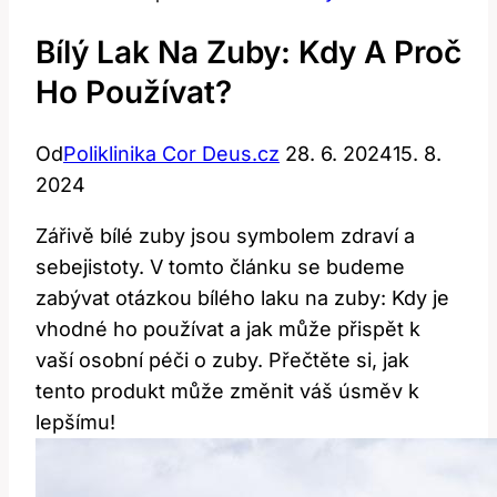
Bílý Lak Na Zuby: Kdy A Proč
Ho Používat?
Od
Poliklinika Cor Deus.cz
28. 6. 2024
15. 8.
2024
Zářivě‌ bílé zuby jsou symbolem zdraví a
sebejistoty. V tomto článku‍ se budeme
zabývat otázkou bílého laku‌ na zuby: Kdy je
vhodné ho používat a jak ⁤může přispět k
vaší ‌osobní péči ⁢o zuby. Přečtěte si, jak
⁣tento produkt může změnit ⁣váš⁢ úsměv ‌k⁣
lepšímu!