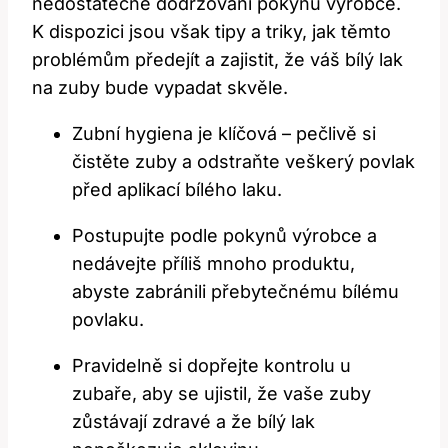
nedostatečné dodržování pokynů výrobce.
K dispozici jsou však tipy a triky, jak těmto
problémům předejít a zajistit, že váš bílý lak
na zuby bude vypadat skvěle.
Zubní hygiena je klíčová – pečlivě si
čistěte ‌zuby a odstraňte veškerý povlak
před ⁢aplikací bílého laku.
Postupujte podle pokynů výrobce ⁣a
nedávejte příliš mnoho produktu,
abyste zabránili přebytečnému⁣ bílému
povlaku.
Pravidelně ‍si dopřejte kontrolu ⁣u
zubaře, aby se ‍ujistil, že vaše⁤ zuby
zůstávají zdravé a že bílý lak