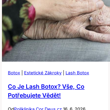
Botox
|
Estetické Zákroky
|
Lash Botox
Co Je Lash Botox? Vše, Co
Potřebujete Vědět!
Od
Poliklinika Cor Deus.cz
16. 6. 2026