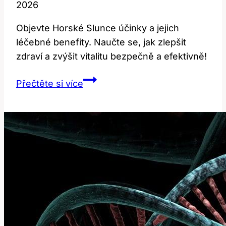
2026
Objevte Horské Slunce účinky a jejich
léčebné benefity. Naučte se, jak zlepšit
zdraví a zvýšit vitalitu bezpečně a efektivně!
Horské
Přečtěte si více
Slunce
Účinky:
Kompletní
Přehled
Léčebných
Benefitů