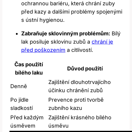
ochrannou ⁣bariéru, která chrání zuby
před kazy a dalšími⁣ problémy spojenými
s ústní hygienou.
Zabraňuje sklovinným​ problémům:
Bílý
lak posiluje sklovinu zubů a
chrání je
před poškozením
a citlivostí.
Čas použití
Důvod ⁤použití
bílého laku
Zajištění ‌dlouhotrvajícího
Denně
účinku chránění zubů
Po jídle
Prevence proti tvorbě
sladkostí
zubního kazu
Před každým
Zajištění krásného bílého
úsměvem
úsměvu