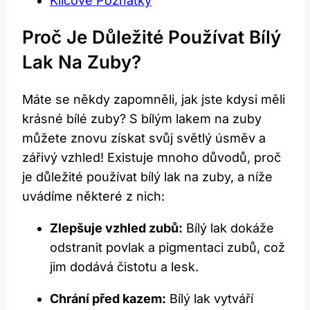
Klíčové⁣ Poznatky
Proč Je Důležité Používat Bílý
Lak Na Zuby?
Máte se někdy zapomněli, jak jste kdysi⁢ měli
krásné bílé zuby?⁣ S bílým lakem na zuby
můžete‌ znovu získat ‍svůj světlý úsměv ⁤a
zářivý vzhled! Existuje mnoho důvodů, proč
je důležité používat bílý lak⁣ na zuby,​ a níže
uvádíme ‍některé z ⁤nich:
Zlepšuje ‍vzhled zubů:
Bílý lak ‍dokáže
odstranit povlak a pigmentaci zubů, což
jim dodává čistotu a ​lesk.
Chrání ⁣před kazem:
Bílý lak ‌vytváří