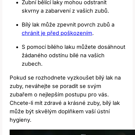
Zubní bělící laky mohou odstranit⁢
skvrny ⁢a zabarvení z vašich⁣ zubů.
Bílý‍ lak může zpevnit povrch⁢ zubů a
chránit je před poškozením
.
S pomocí bílého laku můžete⁣ dosáhnout
žádaného odstínu bílé na⁤ vašich
zubech.
Pokud se ⁣rozhodnete vyzkoušet bílý lak na
⁤zuby, neváhejte se⁤ poradit se svým
⁢zubařem o nejlepším postupu pro vás.⁣
Chcete-li mít zdravé‌ a krásné ⁢zuby, bílý lak‍
může být skvělým doplňkem ‍vaší ⁣ústní​
hygieny.