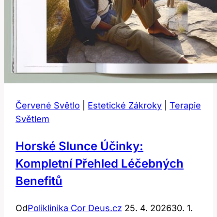
Červené Světlo
|
Estetické Zákroky
|
Terapie
Světlem
Horské Slunce Účinky:
Kompletní Přehled Léčebných
Benefitů
Od
Poliklinika Cor Deus.cz
25. 4. 2026
30. 1.