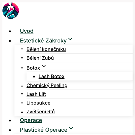
Přeskočit
na
obsah
Úvod
Estetické Zákroky
Bělení konečníku
Bělení Zubů
Botox
Lash Botox
Chemický Peeling
Lash Lift
Liposukce
Zvětšení Rtů
Operace
Plastické Operace