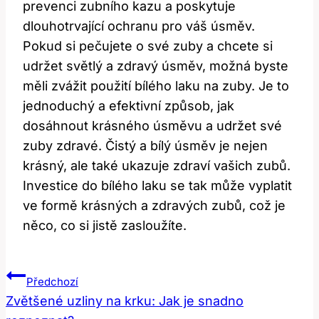
prevenci zubního⁢ kazu a‍ poskytuje
⁤dlouhotrvající ochranu pro váš ⁣úsměv.
Pokud si pečujete o své zuby a chcete‍ si
udržet světlý a zdravý​ úsměv, možná byste
měli zvážit⁢ použití bílého laku na zuby. Je to
jednoduchý a efektivní způsob, jak‍
dosáhnout krásného úsměvu ⁣a udržet své
zuby zdravé. Čistý ⁤a bílý úsměv je nejen
krásný, ale také⁢ ukazuje zdraví vašich zubů.
Investice do bílého laku se tak může vyplatit
ve formě krásných a zdravých zubů, což je
něco, co si jistě zasloužíte.
Navigace
Předchozí
Pro
Zvětšené uzliny na krku: Jak je snadno