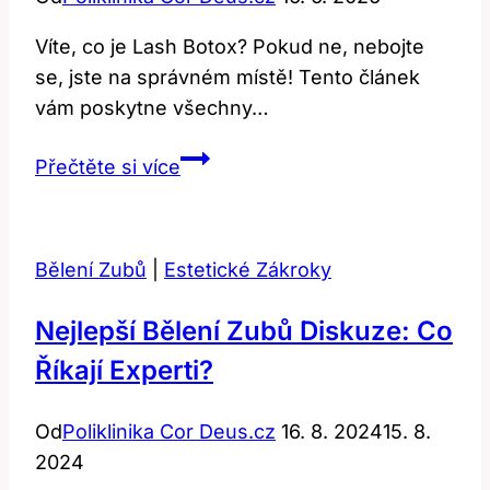
Víte, co je Lash Botox? Pokud ne, nebojte
se, jste na správném místě! Tento článek
vám poskytne všechny…
Co
Přečtěte si více
Je
Lash
Botox?
Bělení Zubů
|
Estetické Zákroky
Vše,
Co
Nejlepší Bělení Zubů Diskuze: Co
Potřebujete
Říkají Experti?
Vědět!
Od
Poliklinika Cor Deus.cz
16. 8. 2024
15. 8.
2024