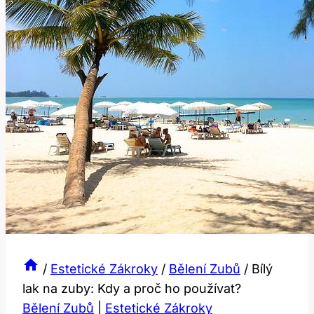
/
Estetické Zákroky
/
Bělení Zubů
/
Bílý
lak na zuby: Kdy a proč ho používat?
Bělení Zubů
|
Estetické Zákroky