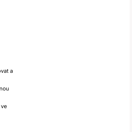
vat a
nnou
 ve