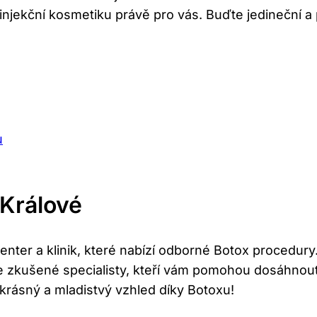
 na injekční kosmetiku právě pro vás. Buďte jedinečn
u
 Králové
nter a klinik, které nabízí odborné Botox procedury
e zkušené specialisty, kteří vám pomohou dosáhnout
krásný a mladistvý vzhled díky Botoxu!