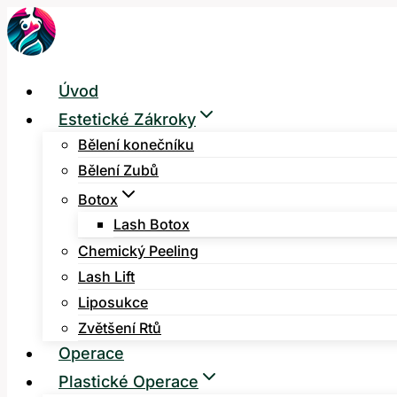
Přeskočit
na
obsah
Úvod
Estetické Zákroky
Bělení konečníku
Bělení Zubů
Botox
Lash Botox
Chemický Peeling
Lash Lift
Liposukce
Zvětšení Rtů
Operace
Plastické Operace