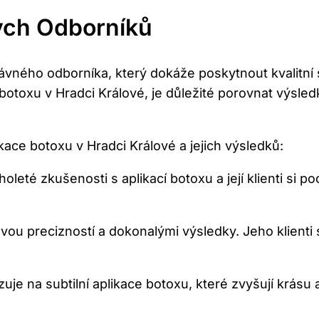
ých Odborníků
právného odborníka, který dokáže poskytnout kvalit
 botoxu v Hradci Králové, je důležité porovnat výsle
kace botoxu v Hradci Králové a jejich výsledků:
eté zkušenosti s aplikací botoxu a její klienti si po
ou precizností a dokonalými výsledky. Jeho klienti s
zuje na subtilní aplikace botoxu, které zvyšují krásu a