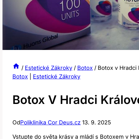
/
Estetické Zákroky
/
Botox
/
Botox v Hradci 
Botox
|
Estetické Zákroky
Botox V Hradci Králov
Od
Poliklinika Cor Deus.cz
13. 9. 2025
Vstupte do světa krásy a mládí s Botoxem v Hra