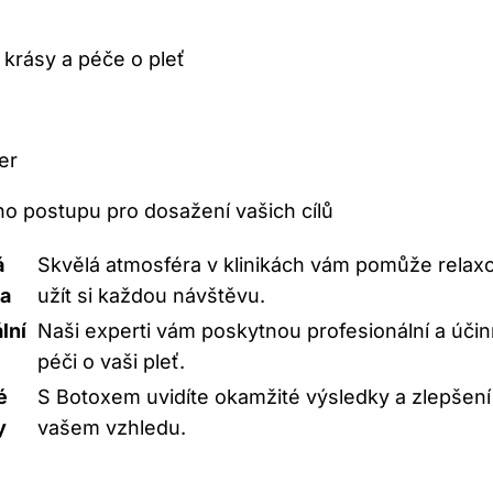
 krásy a péče o pleť
er
 postupu pro dosažení vašich cílů
á
Skvělá atmosféra v klinikách vám pomůže relaxo
ra
užít si každou návštěvu.
lní
Naši experti vám poskytnou profesionální a úči
péči o vaši pleť.
é
S Botoxem uvidíte okamžité výsledky a zlepšení
y
vašem vzhledu.