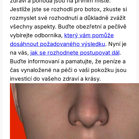
zdraví a pohoda jsou na prvním místě.
Jestliže jste se rozhodli pro botox, zkuste si
rozmyslet své rozhodnutí a důkladně zvážit
všechny aspekty. Buďte obezřetní a pečlivě
vybírejte odborníka,
který vám pomůže
dosáhnout požadovaného výsledku
. Nyní je
na vás,
jak se rozhodnete postupovat dál
.
Buďte informovaní a pamatujte, že peníze a
čas vynaložené na péči o vaši pokožku jsou
investicí do vašeho zdraví a krásy.