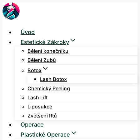
Přeskočit
na
obsah
Úvod
Estetické Zákroky
Bělení konečníku
Bělení Zubů
Botox
Lash Botox
Chemický Peeling
Lash Lift
Liposukce
Zvětšení Rtů
Operace
Plastické Operace