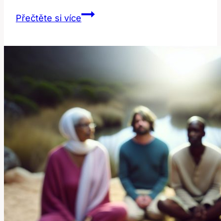
Vybavení
Přečtěte si více
Pro
Salony:
Chemický
Peeling
na
Profesionální
Úrovni