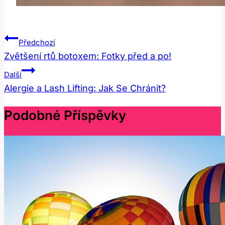
Navigace
Předchozí
Pro
Zvětšení rtů botoxem: Fotky před a po!
Příspěvek
Další
Alergie a Lash Lifting: Jak Se Chránit?
Podobné Příspěvky