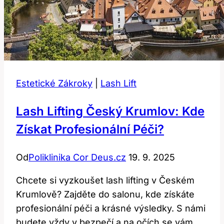
Vaše
Řasy?
Estetické Zákroky
|
Lash Lift
Lash Lifting Český Krumlov: Kde
Získat Profesionální Péči?
Od
Poliklinika Cor Deus.cz
19. 9. 2025
Chcete si vyzkoušet lash lifting v Českém
Krumlově? Zajděte do salonu, kde získáte
profesionální péči a krásné výsledky. S námi
budete vždy v bezpečí a na očích se vám