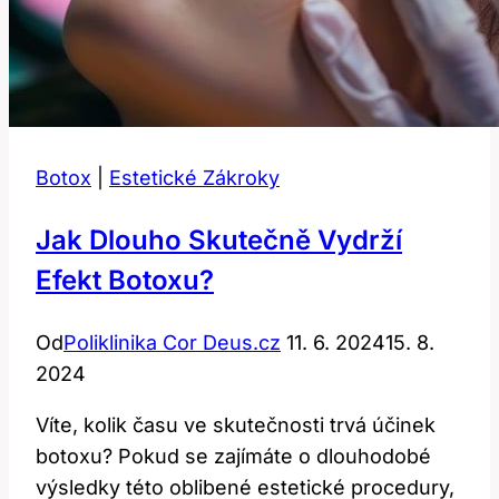
Botox
|
Estetické Zákroky
Jak Dlouho Skutečně Vydrží
Efekt Botoxu?
Od
Poliklinika Cor Deus.cz
11. 6. 2024
15. 8.
2024
Víte, kolik času ve skutečnosti trvá účinek
botoxu? Pokud se zajímáte o dlouhodobé
výsledky této oblibené estetické procedury,