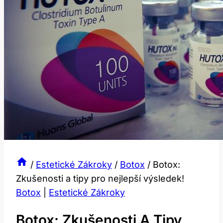
/
Estetické Zákroky
/
Botox
/
Botox:
Zkušenosti a tipy pro nejlepší výsledek!
Botox
|
Estetické Zákroky
Botox: Zkušenosti A Tipy