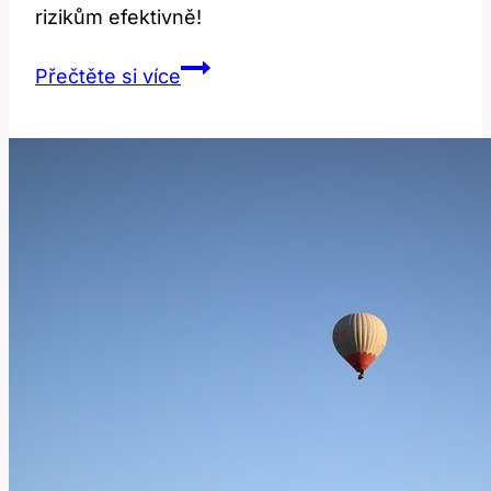
rizikům efektivně!
Infračervené
Přečtěte si více
Záření
Kontraindikace:
Kdy
Nepoužívat