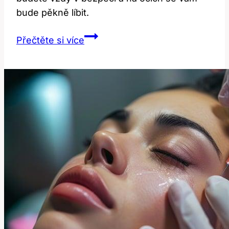
bude pěkně líbit.
Lash
Přečtěte si více
Lifting
Český
Krumlov:
Kde
Získat
Profesionální
Péči?