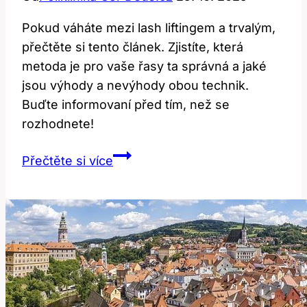
Pokud váháte mezi lash liftingem a trvalým,
přečtěte si tento článek. Zjistíte, která
metoda je pro vaše řasy ta správná a jaké
jsou výhody a nevýhody obou technik.
Buďte informovaní před tím, než se
rozhodnete!
Lash
Přečtěte si více
Lifting
vs.
Trvalá:
Co
Je
Lepší
Pro