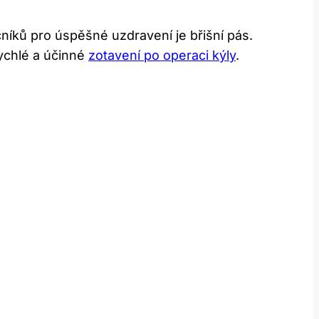
íků pro úspěšné uzdravení je břišní pás.
ychlé a účinné
zotavení po operaci kýly
.