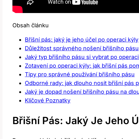
Obsah článku
Břišní pás: jaký je jeho účel po operaci kýly
Důležitost správného nošení břišního pásu
Jaký typ břišního pásu si vybrat po operaci
Zotavení po operaci kýly: jak břišní pás p
Tipy pro správné používání břišního pásu
Odborné rady: jak dlouho nosit břišní pás p
Jaký je dopad nošení břišního pásu na dl
Klíčové Poznatky
Břišní Pás: Jaký Je Jeho 