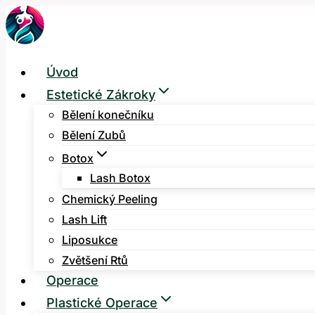
Přeskočit
na
obsah
Úvod
Estetické Zákroky
Bělení konečníku
Bělení Zubů
Botox
Lash Botox
Chemický Peeling
Lash Lift
Liposukce
Zvětšení Rtů
Operace
Plastické Operace