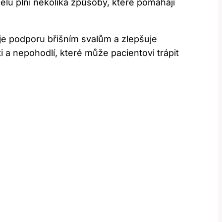
elu plní několika způsoby, které pomáhají
uje podporu břišním svalům a zlepšuje
i a nepohodlí, které může pacientovi trápit