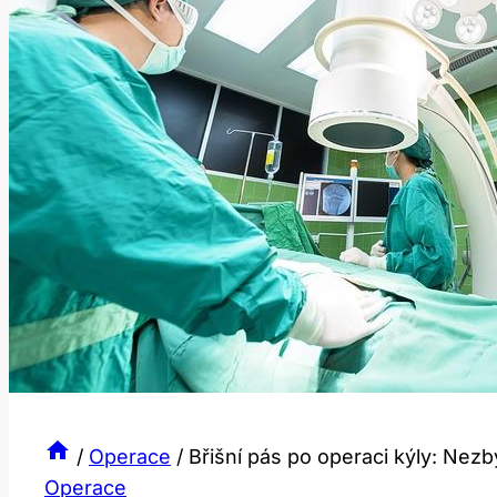
/
Operace
/
Břišní pás po operaci kýly: Nez
Operace