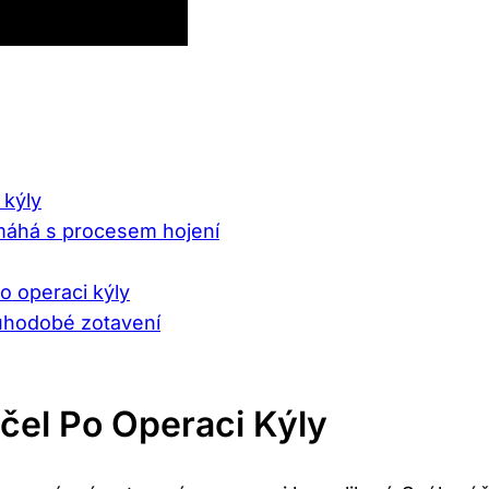
 kýly
omáhá s procesem hojení
o operaci kýly
ouhodobé zotavení
Účel Po Operaci Kýly