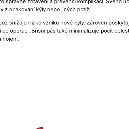
pro správné zotavení a prevenci komplikací. Svého úč
z opakování kýly nebo jiných potíží.
což snižuje riziko vzniku nové kýly. Zároveň poskyt
po operaci. Břišní pás také minimalizuje pocit bolest
 hojení.