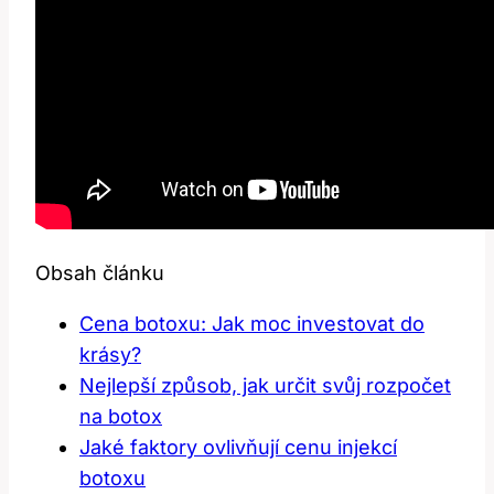
Obsah článku
Cena botoxu: Jak moc investovat do
krásy?
Nejlepší způsob, jak určit svůj rozpočet
na botox
Jaké faktory ovlivňují cenu injekcí
botoxu