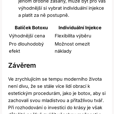
jenom drobné zásahy, může být pro vás
výhodnější si vybrat individuální injekce
a platit za ně postupně.
Balíček Botoxu
Individuální Injekce
Výhodnější cena
Flexibilita výběru
Pro dlouhodobý
Možnost omezit
efekt
náklady
Závěrem
Ve zrychlujícím se tempu moderního života
není divu, že se stále více lidí obrací k
estetickým procedurám, jako je botox, aby si
zachovali svou mladistvou a přitažlivou tvář.
Při rozhodování o investici do krásy je však