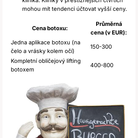
klinika. Kliniky v prestižnějších čtvrtích
mohou mít tendenci účtovat vyšší ceny.
Průměrná
Cena botoxu:
cena (v EUR):
Jedna aplikace botoxu (na
150-300
čelo a vrásky kolem očí)
Kompletní obličejový lifting
400-800
botoxem