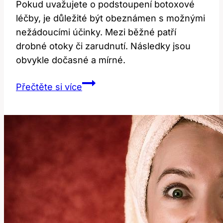
Pokud uvažujete o podstoupení botoxové
léčby, je důležité být obeznámen s možnými
nežádoucími účinky. Mezi běžné patří
drobné otoky či zarudnutí. Následky jsou
obvykle dočasné a mírné.
Nežádoucí
Přečtěte si více
účinky
botoxu:
Co
očekávat?