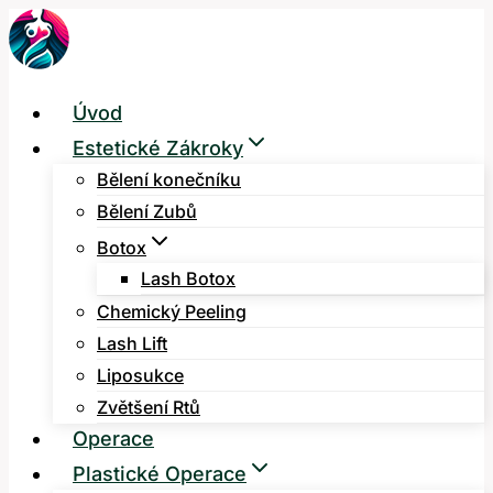
Přeskočit
na
obsah
Úvod
Estetické Zákroky
Bělení konečníku
Bělení Zubů
Botox
Lash Botox
Chemický Peeling
Lash Lift
Liposukce
Zvětšení Rtů
Operace
Plastické Operace