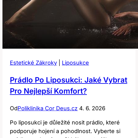
Estetické Zákroky
|
Liposukce
Prádlo Po Liposukci: Jaké Vybrat
Pro Nejlepší Komfort?
Od
Poliklinika Cor Deus.cz
4. 6. 2026
Po liposukci je důležité nosit prádlo, které
podporuje hojení a pohodlnost. Vyberte si