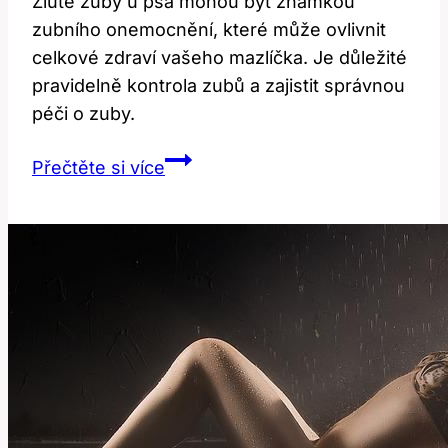
Žluté zuby u psa mohou být známkou
zubního onemocnění, které může ovlivnit
celkové zdraví vašeho mazlíčka. Je důležité
pravidelně kontrola zubů a zajistit správnou
péči o zuby.
Žluté
Přečtěte si více
zuby
u
psa:
Co
to
znamená
pro
jeho
zdraví?