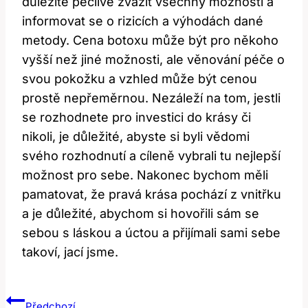
důležité pečlivě zvážit všechny možnosti a
informovat se o rizicích a výhodách dané
metody. Cena botoxu může být pro někoho
vyšší než jiné možnosti, ale věnování péče o
svou pokožku a vzhled může být cenou
prostě nepřeměrnou. Nezáleží na tom, jestli
se rozhodnete pro investici do krásy či
nikoli, je důležité, abyste si byli vědomi
svého rozhodnutí a cíleně vybrali tu nejlepší
možnost pro sebe. Nakonec bychom měli
pamatovat, že pravá krása pochází z vnitřku
a je důležité, abychom si hovořili sám se
sebou s láskou a úctou a přijímali sami sebe
takoví, jací jsme.
Navigace
Předchozí