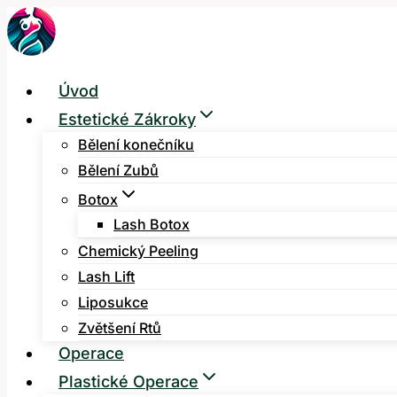
Přeskočit
na
obsah
Úvod
Estetické Zákroky
Bělení konečníku
Bělení Zubů
Botox
Lash Botox
Chemický Peeling
Lash Lift
Liposukce
Zvětšení Rtů
Operace
Plastické Operace