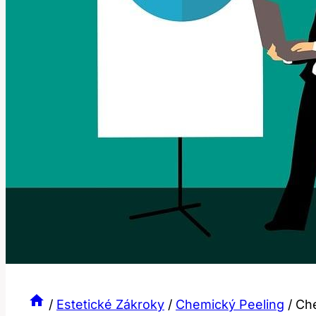
/
Estetické Zákroky
/
Chemický Peeling
/
Che