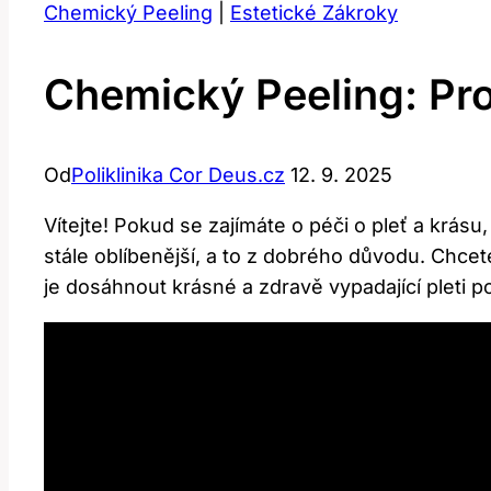
Chemický Peeling
|
Estetické Zákroky
Chemický Peeling: Pr
Od
Poliklinika Cor Deus.cz
12. 9. 2025
Vítejte! Pokud se zajímáte o péči o pleť a krás
stále oblíbenější, a to z dobrého důvodu. Chcet
je dosáhnout krásné a zdravě vypadající pleti p