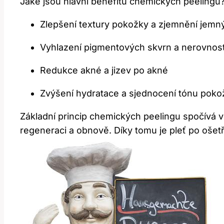
Jaké jsou hlavní benefitů chemických peelingu
Zlepšení textury pokožky a zjemnění jemnýc
Vyhlazení pigmentových skvrn a nerovností
Redukce akné a jizev po akné
Zvýšení hydratace a sjednocení tónu poko
Základní princip chemických peelingu spočívá 
regeneraci a obnově. Díky tomu je pleť po ošetře