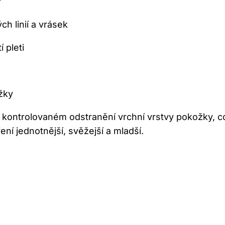
?
h linií a vrásek
 pleti
žky
v kontrolovaném odstranění vrchní vrstvy pokožky, c
ní jednotnější, svěžejší a mladší.