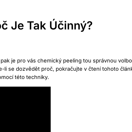
oč Je Tak Účinný?
u, pak je pro vás chemický peeling tou správnou volb
e-li se dozvědět proč, pokračujte v čtení tohoto člá
omocí této techniky.