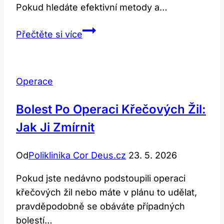
Pokud hledáte efektivní metody a…
Řešení
Přečtěte si více
křečových
žil
bez
Operace
operace:
Efektivní
Bolest Po Operaci Křečových Žil:
metody
Jak Ji Zmírnit
a
tipy
Od
Poliklinika Cor Deus.cz
23. 5. 2026
Pokud jste nedávno podstoupili operaci
křečových žil nebo máte v plánu to udělat,
pravděpodobně se obáváte případných
bolestí…