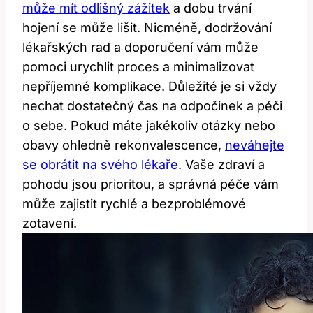
může mít odlišný zážitek
a dobu trvání
hojení se může lišit. Nicméně, dodržování
lékařských rad a doporučení vám ‍může
pomoci urychlit proces ‍a minimalizovat
nepříjemné komplikace. Důležité je⁣ si vždy
nechat dostatečný čas na odpočinek a péči⁢
o sebe. Pokud máte‍ jakékoliv otázky nebo
obavy ohledně rekonvalescence,
neváhejte
se obrátit na svého lékaře
. ‌Vaše zdraví a
pohodu jsou prioritou, a správná péče vám
může⁣ zajistit ⁢rychlé a bezproblémové
zotavení.