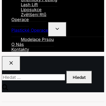
Lash Lift
Liposukce
Zvětšení Rtů
Operace
Toggle
Plastické Operace
Child
Menu
Modelace Prsou
O Nás
Kontakty
Vyhledávání