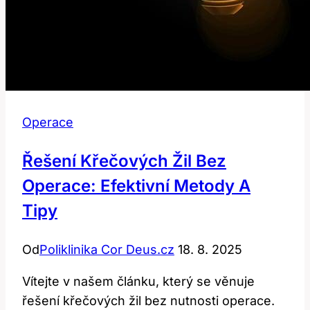
Operace
Řešení Křečových Žil Bez
Operace: Efektivní Metody A
Tipy
Od
Poliklinika Cor Deus.cz
18. 8. 2025
Vítejte v našem článku, který se věnuje
řešení křečových žil bez nutnosti operace.