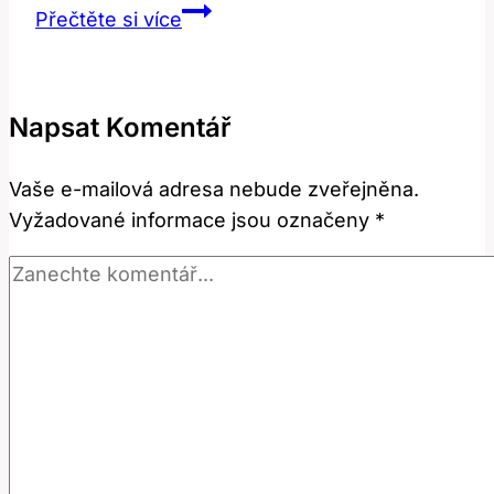
Co
Přečtěte si více
jíst
po
operaci
Napsat Komentář
střev:
Jak
Vaše e-mailová adresa nebude zveřejněna.
podpořit
Vyžadované informace jsou označeny
*
uzdravení?