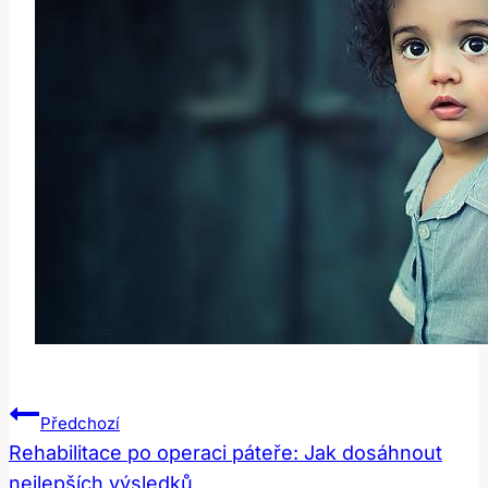
Navigace
Předchozí
Pro
Rehabilitace po operaci páteře: Jak dosáhnout
nejlepších výsledků