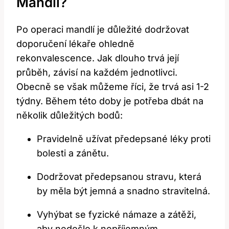
Mandlí?
Po operaci mandlí je důležité dodržovat
⁣doporučení lékaře ohledně
rekonvalescence. Jak ⁣dlouho trvá její
průběh,​ závisí na každém jednotlivci.
Obecně ⁢se ‌však můžeme říci, že trvá asi 1-2
týdny. Během této doby je potřeba dbát na
několik důležitých bodů:
Pravidelně užívat předepsané léky proti
bolesti a zánětu.
Dodržovat předepsanou stravu, která
by měla být jemná a snadno stravitelná.
Vyhýbat ⁢se fyzické námaze a‍ zátěži,
aby nedošlo k nepříjemným