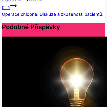
Příspěvek
Další
Operace chlopne: Diskuze a zkušenosti pacientů.
Podobné Příspěvky