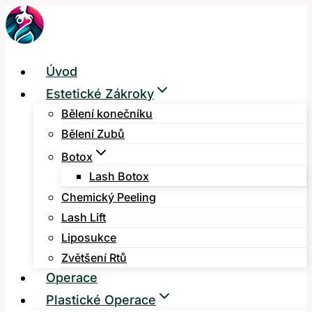
Přeskočit
na
obsah
Úvod
Estetické Zákroky
Bělení konečníku
Bělení Zubů
Botox
Lash Botox
Chemický Peeling
Lash Lift
Liposukce
Zvětšení Rtů
Operace
Plastické Operace