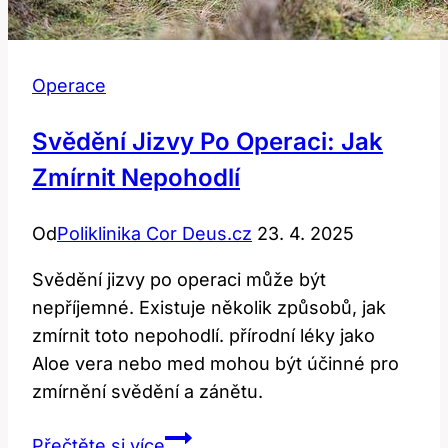
Operace
Svědění Jizvy Po Operaci: Jak
Zmírnit Nepohodlí
Od
Poliklinika Cor Deus.cz
23. 4. 2025
Svědění jizvy po operaci může být
nepříjemné. Existuje několik způsobů, jak
zmírnit toto nepohodlí. přírodní léky jako
Aloe vera nebo med mohou být účinné pro
zmírnění svědění a zánětu.
Svědění
Přečtěte si více