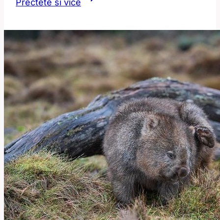
Přečtěte si více
dlouho
trvá
operace
tlustého
střeva:
Časový
přehled