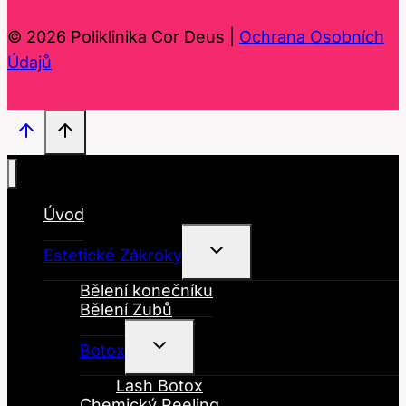
© 2026 Poliklinika Cor Deus |
Ochrana Osobních
Údajů
Úvod
Toggle
Estetické Zákroky
Child
Menu
Bělení konečníku
Bělení Zubů
Toggle
Botox
Child
Menu
Lash Botox
Chemický Peeling