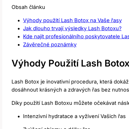
Obsah článku
Výhody použití Lash Botox na Vaše řasy
Jak dlouho trvají výsledky Lash Botoxu?
Kde najít profesionálního poskytovatele Las
Závěrečné poznámky
Výhody Použití Lash Boto
Lash Botox je inovativní procedura, která dokáže
dosáhnout krásných a zdravých řas bez nutnost
Díky použití Lash Botoxu můžete očekávat násle
Intenzivní hydratace a vyživení Vašich řas