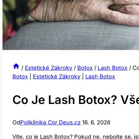
/
Estetické Zákroky
/
Botox
/
Lash Botox
/
Co
Botox
|
Estetické Zákroky
|
Lash Botox
Co Je Lash Botox? Vše
Od
Poliklinika Cor Deus.cz
16. 6. 2026
Víte, co je Lash Botox? Pokud ne, nebojte se,