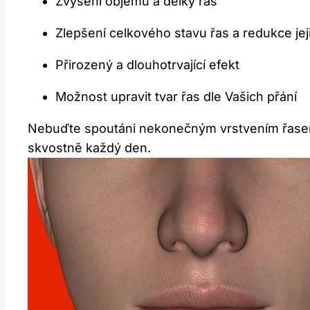
Zvýšení objemu a délky řas
Zlepšení celkového stavu řas a redukce jej
Přirozený a dlouhotrvající efekt
Možnost upravit tvar řas dle Vašich přání
Nebuďte spoutáni nekonečným vrstvením řasenk
skvostně každý den.