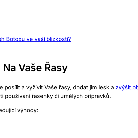
h Botoxu ve vaší blízkosti?
x Na Vaše Řasy
 posílit a vyživit Vaše řasy, dodat jim lesk a
zvýšit o
i používání řasenky či umělých přípravků.
dující výhody: