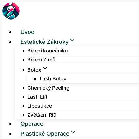
Přeskočit
na
obsah
Úvod
Estetické Zákroky
Bělení konečníku
Bělení Zubů
Botox
Lash Botox
Chemický Peeling
Lash Lift
Liposukce
Zvětšení Rtů
Operace
Plastické Operace