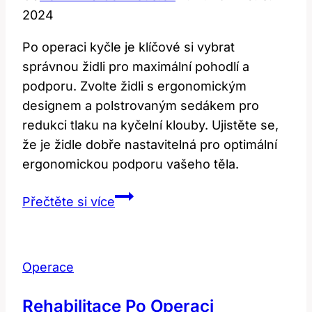
2024
Po operaci kyčle je klíčové si vybrat
správnou židli pro maximální pohodlí a
podporu. Zvolte židli s ergonomickým
designem a polstrovaným sedákem pro
redukci tlaku na kyčelní klouby. Ujistěte se,
že je židle dobře nastavitelná pro optimální
ergonomickou podporu vašeho těla.
Židle
Přečtěte si více
po
operaci
kyčle:
Operace
Jakou
zvolit
Rehabilitace Po Operaci