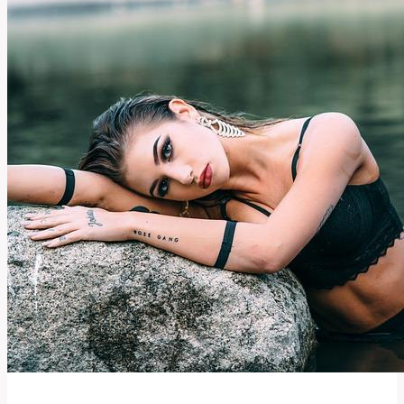
Ploténky:
Jak
se
Zotavit?