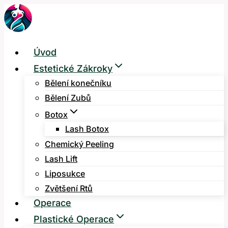
Přeskočit
na
obsah
Úvod
Estetické Zákroky
Bělení konečníku
Bělení Zubů
Botox
Lash Botox
Chemický Peeling
Lash Lift
Liposukce
Zvětšení Rtů
Operace
Plastické Operace