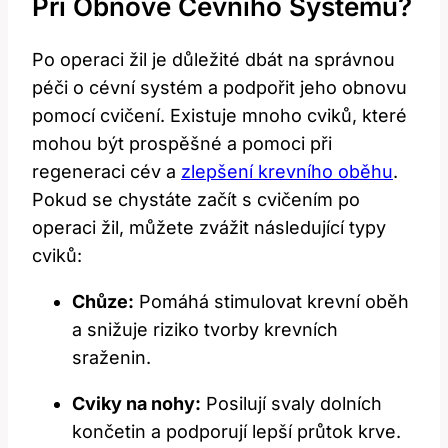
Při Obnově Cévního Systému?
Po operaci žil je důležité dbát na správnou
péči o cévní systém a podpořit jeho obnovu
pomocí cvičení. Existuje mnoho cviků, které
mohou být prospěšné a pomoci při
regeneraci cév a
zlepšení krevního oběhu
.
Pokud se chystáte začít s cvičením po
operaci žil, můžete zvážit následující typy
cviků:
Chůze:
Pomáhá stimulovat krevní oběh
a snižuje riziko tvorby krevních
sraženin.
Cviky na nohy:
Posilují svaly dolních
končetin a podporují lepší průtok krve.