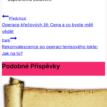
Navigace
Předchozí
Pro
Operace křečových žil: Cena a co byste měli
vědět
Příspěvek
Další
Rekonvalescence po operaci tenisového lokte:
Jak na to?
Podobné Příspěvky