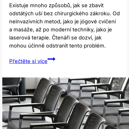
Existuje mnoho způsobů, jak se zbavit
odstátých uší bez chirurgického zákroku. Od
neinvazivních metod, jako je jógové cvičení
a masáže, až po moderní techniky, jako je
laserová terapie. Čtenáři se dozví, jak
mohou účinně odstranit tento problém.
Jak
Přečtěte si více
se
zbavit
odstátých
uší:
Bez
operace