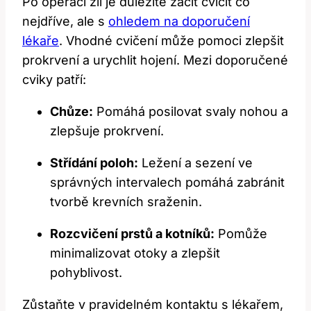
Po operaci žil je důležité začít cvičit co
nejdříve, ale s
ohledem na doporučení
lékaře
. Vhodné cvičení může pomoci zlepšit
prokrvení a urychlit hojení. Mezi doporučené
cviky patří:
Chůze:
Pomáhá posilovat svaly nohou a
zlepšuje prokrvení.
Střídání poloh:
Ležení a sezení ve
správných intervalech pomáhá zabránit
tvorbě krevních sraženin.
Rozcvičení prstů a kotníků:
Pomůže
minimalizovat otoky a zlepšit
pohyblivost.
Zůstaňte v pravidelném kontaktu s lékařem,