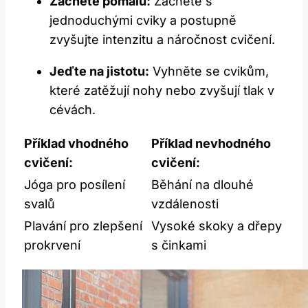
Začněte pomalu:
Začněte s
jednoduchými cviky a postupně
zvyšujte intenzitu a náročnost cvičení.
Jeďte na jistotu:
Vyhněte se cvikům,
které zatěžují nohy nebo zvyšují tlak v
cévách.
Příklad vhodného
Příklad nevhodného
cvičení:
cvičení:
Jóga pro posílení
Běhání na dlouhé
svalů
vzdálenosti
Plavání pro zlepšení
Vysoké skoky a dřepy
prokrvení
s činkami