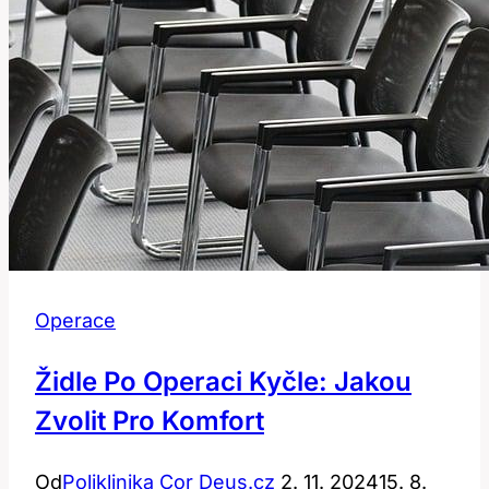
Operace
Židle Po Operaci Kyčle: Jakou
Zvolit Pro Komfort
Od
Poliklinika Cor Deus.cz
2. 11. 2024
15. 8.