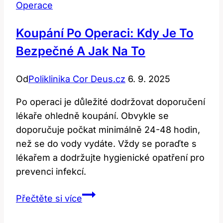
Operace
Koupání Po Operaci: Kdy Je To
Bezpečné A Jak Na To
Od
Poliklinika Cor Deus.cz
6. 9. 2025
Po operaci je důležité dodržovat doporučení
lékaře ohledně koupání. Obvykle se
doporučuje počkat minimálně 24-48 hodin,
než se do vody vydáte. Vždy se poraďte s
lékařem a dodržujte hygienické opatření pro
prevenci infekcí.
Koupání
Přečtěte si více
po
operaci: