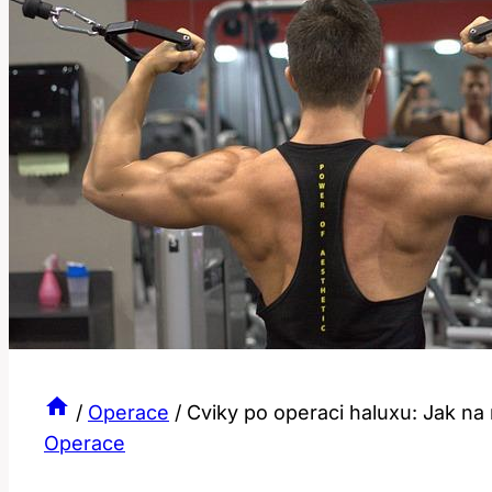
/
Operace
/
Cviky po operaci haluxu: Jak na
Operace