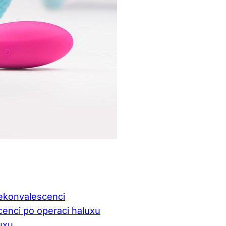
rekonvalescenci
cenci po operaci haluxu
uxu