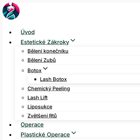
Přeskočit
na
obsah
Úvod
Estetické Zákroky
Bělení konečníku
Bělení Zubů
Botox
Lash Botox
Chemický Peeling
Lash Lift
Liposukce
Zvětšení Rtů
Operace
Plastické Operace