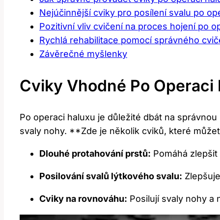
Nejúčinnější cviky pro posílení svalu po op
Pozitivní vliv cvičení na proces hojení po o
Rychlá rehabilitace pomocí správného cvič
Závěrečné myšlenky
Cviky Vhodné Po Operaci
Po operaci haluxu je důležité dbát na správnou
svaly nohy. **Zde je několik cviků, které může
Dlouhé protahování prstů:
Pomáhá zlepšit pr
Posilování svalů lýtkového svalu:
Zlepšuje 
Cviky na rovnováhu:
Posilují svaly nohy a