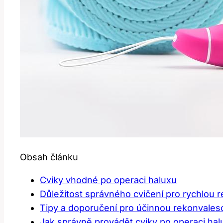
Obsah článku
Cviky vhodné po operaci haluxu
Důležitost správného cvičení pro rychlou 
Tipy a doporučení pro účinnou rekonvales
Jak správně provádět cviky po operaci hal