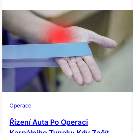
Ředění
Krve
Po
Operaci:
Kompletní
Průvodce
Operace
Řízení Auta Po Operaci
Karpálního Tunelu: Kdy Začít