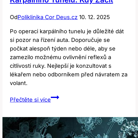
Od
Poliklinika Cor Deus.cz
10. 12. 2025
Po operaci karpálního tunelu je důležité dát
si pozor na řízení auta. Doporučuje se
počkat alespoň týden nebo déle, aby se
zamezilo možnému ovlivnění reflexů a
citlivosti ruky. Nejlepší je konzultovat s
lékařem nebo odborníkem před návratem za
volant.
Řízení
Přečtěte si více
auta
po
operaci
karpálního