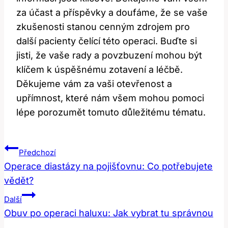
za účast a příspěvky a doufáme, že se vaše
zkušenosti stanou cenným zdrojem pro
další pacienty čelící této operaci. Buďte si
jisti, že vaše rady a povzbuzení mohou být
klíčem k úspěšnému zotavení a léčbě.
Děkujeme vám za vaši otevřenost a
upřímnost, které nám všem mohou pomoci
lépe porozumět tomuto důležitému tématu.
Navigace
Předchozí
Pro
Operace diastázy na pojišťovnu: Co potřebujete
vědět?
Příspěvek
Další
Obuv po operaci haluxu: Jak vybrat tu správnou