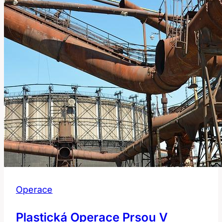
dostat
do
formy
Operace
Plastická Operace Prsou V