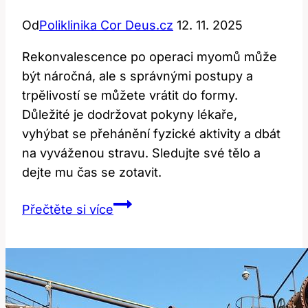
Od
Poliklinika Cor Deus.cz
12. 11. 2025
Rekonvalescence po operaci myomů může
být náročná, ale s správnými postupy a
trpělivostí se můžete vrátit do formy.
Důležité je dodržovat pokyny lékaře,
vyhýbat se přehánění fyzické aktivity a dbát
na vyváženou stravu. Sledujte své tělo a
dejte mu čas se zotavit.
Rekonvalescence
Přečtěte si více
po
operaci
myomů:
Jak
se