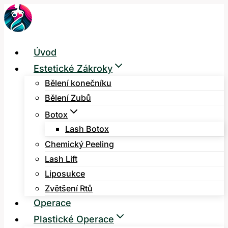
Přeskočit
na
obsah
Úvod
Estetické Zákroky
Bělení konečníku
Bělení Zubů
Botox
Lash Botox
Chemický Peeling
Lash Lift
Liposukce
Zvětšení Rtů
Operace
Plastické Operace