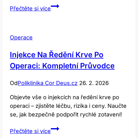
Stolice
Přečtěte si více
po
operaci
žlučníku:
Operace
Co
je
Injekce Na Ředění Krve Po
normální?
Operaci: Kompletní Průvodce
Od
Poliklinika Cor Deus.cz
26. 2. 2026
Objevte vše o injekcích na ředění krve po
operaci – zjistěte léčbu, rizika i ceny. Naučte
se, jak bezpečně podpořit rychlé zotavení!
Injekce
Přečtěte si více
Na