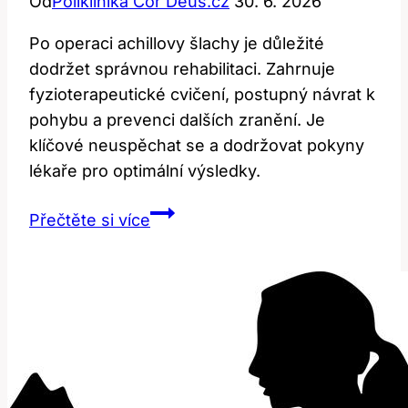
Od
Poliklinika Cor Deus.cz
30. 6. 2026
Po operaci achillovy šlachy je důležité
dodržet správnou rehabilitaci. Zahrnuje
fyzioterapeutické cvičení, postupný návrat k
pohybu a prevenci dalších zranění. Je
klíčové neuspěchat se a dodržovat pokyny
lékaře pro optimální výsledky.
Rehabilitace
Přečtěte si více
po
operaci
achillovy
šlachy:
Jak
na
to?