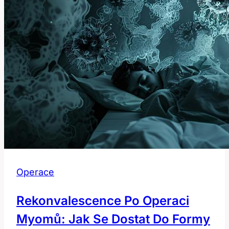
tunelu:
Kdy
začít
Operace
Rekonvalescence Po Operaci
Myomů: Jak Se Dostat Do Formy