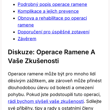
Podrobný popis operace ramene
Komplikace a jejich prevence
Obnova a rehabilitace po operaci
ramene
Doporučení pro úspěšné zotavení
Závěrem
Diskuze: Operace Ramene A
Vaše Zkušenosti
Operace ramene může být pro mnoho lidí
děsivým zážitkem, ale zároveň může přinést
dlouhodobou úlevu od bolesti a omezení
pohybu. Pokud jste podstoupili tuto operaci,
rádi bychom slyšeli vaše zkušenosti
. Sdílejte
své příběhy, tipy a rady s ostatními členy