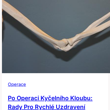
péči?
Operace
Po Operaci Kyčelního Kloubu:
Rady Pro Rychlé Uzdravení