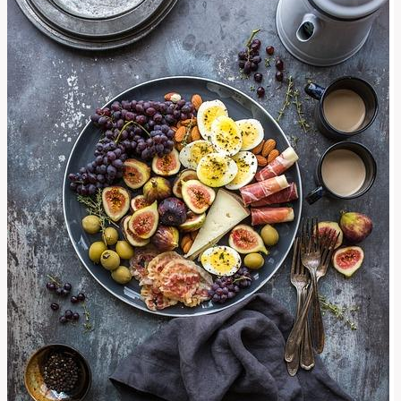
Klíč
k
Rychlému
Zotavení