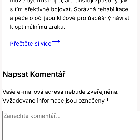
může být frustrující, ale existují způsoby, jak
s tím efektivně bojovat. Správná rehabilitace
a péče o oči jsou klíčové pro úspěšný návrat
k optimálnímu zraku.
Dvojité
Přečtěte si více
Vidění:
Jak
Se
Napsat Komentář
Vypořádat
Po
Vaše e-mailová adresa nebude zveřejněna.
Operaci
Vyžadované informace jsou označeny
*
Šedého
Zákalu