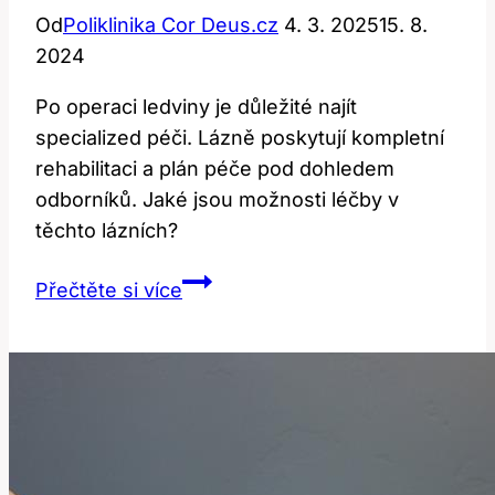
Od
Poliklinika Cor Deus.cz
4. 3. 2025
15. 8.
2024
Po operaci ledviny je důležité najít
specialized péči. Lázně poskytují kompletní
rehabilitaci a plán péče pod dohledem
odborníků. Jaké jsou možnosti léčby v
těchto lázních?
Lázně
Přečtěte si více
po
operaci
ledviny:
Kde
najít
specializovanou