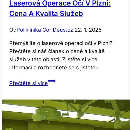
Laserová Operace Očí V Plzni:
Cena A Kvalita Služeb
Od
Poliklinika Cor Deus.cz
22. 1. 2026
Přemýšlíte o laserové operaci očí v Plzni?
Přečtěte si náš článek o ceně a kvalitě
služeb v této oblasti. Zjistěte si více
informací a rozhodněte se s jistotou.
Laserová
Přečtěte si více
operace
očí
v
Plzni:
Cena
a