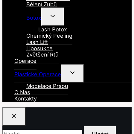
Bělení Zubů
Toggle
Botox
Child
Menu
Lash Botox
Chemický Peeling
Lash Lift
Liposukce
Zvětšení Rtů
Operace
Toggle
Plastické Operace
Child
Menu
Modelace Prsou
O Nás
Kontakty
Vyhledávání