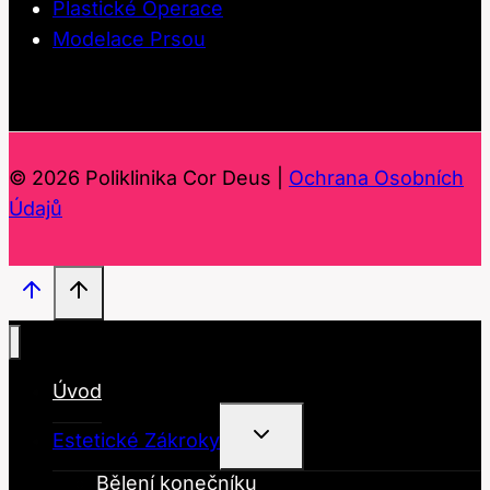
Plastické Operace
Modelace Prsou
© 2026 Poliklinika Cor Deus |
Ochrana Osobních
Údajů
Úvod
Toggle
Estetické Zákroky
Child
Menu
Bělení konečníku