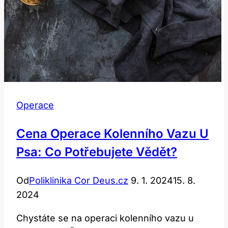
Operace
Cena Operace Kolenního Vazu U
Psa: Co Potřebujete Vědět?
Od
Poliklinika Cor Deus.cz
9. 1. 2024
15. 8.
2024
Chystáte se na operaci kolenního vazu u