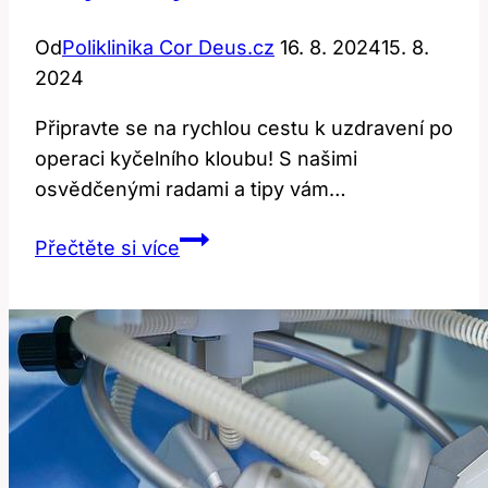
Od
Poliklinika Cor Deus.cz
16. 8. 2024
15. 8.
2024
Připravte se na rychlou cestu k uzdravení po
operaci kyčelního kloubu! S našimi
osvědčenými radami a tipy vám…
Po
Přečtěte si více
Operaci
Kyčelního
Kloubu:
Rady
pro
Rychlé
Uzdravení