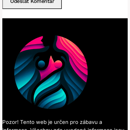
Pozor! Tento web je určen pro zábavu a