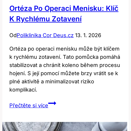
Ortéza Po Operaci Menisku: Klíč
K Rychlému Zotavení
Od
Poliklinika Cor Deus.cz
13. 1. 2026
Ortéza po operaci menisku může být klíčem
k rychlému zotavení. Tato pomůcka pomáhá
stabilizovat a chránit koleno během procesu
hojení. S její pomocí můžete brzy vrátit se k
plné aktivitě a minimalizovat riziko
komplikací.
Ortéza
Přečtěte si více
po
Operaci
Menisku: