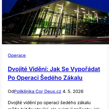
Operace
Dvojité Vidění: Jak Se Vypořádat
Po Operaci Šedého Zákalu
Od
Poliklinika Cor Deus.cz
4. 5. 2026
Dvojité vidění po operaci šedého zákalu