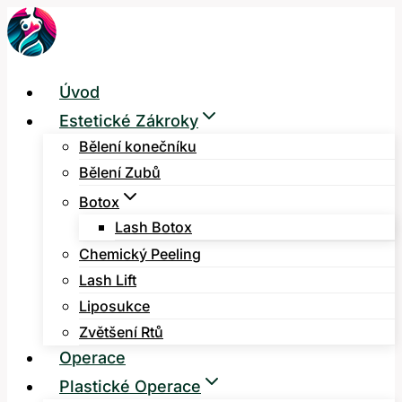
Přeskočit
na
obsah
Úvod
Estetické Zákroky
Bělení konečníku
Bělení Zubů
Botox
Lash Botox
Chemický Peeling
Lash Lift
Liposukce
Zvětšení Rtů
Operace
Plastické Operace