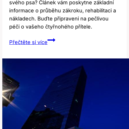
svého psa? Článek vám poskytne základní
informace o průběhu zákroku, rehabilitaci a
nákladech. Buďte připraveni na pečlivou
péči o vašeho čtyřnohého přítele.
Cena
Přečtěte si více
operace
kolenního
vazu
u
psa:
Co
potřebujete
vědět?