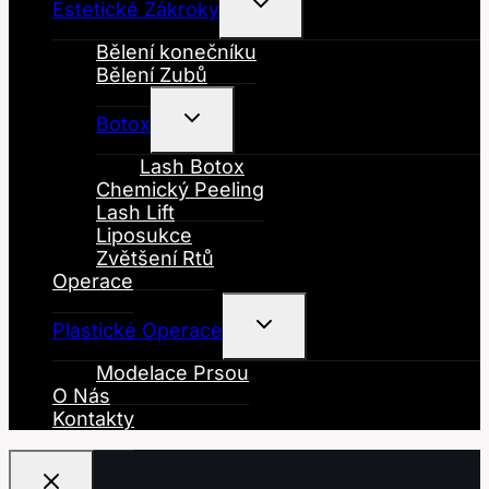
Toggle
Estetické Zákroky
Child
Menu
Bělení konečníku
Bělení Zubů
Toggle
Botox
Child
Menu
Lash Botox
Chemický Peeling
Lash Lift
Liposukce
Zvětšení Rtů
Operace
Toggle
Plastické Operace
Child
Menu
Modelace Prsou
O Nás
Kontakty