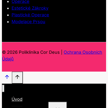
Operace
Estetické Zákroky
Plastické Operace
Modelace Prsou
© 2026 Poliklinika Cor Deus |
Ochrana Osobních
Údajů
Úvod