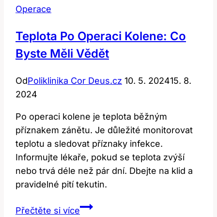
Operace
Teplota Po Operaci Kolene: Co
Byste Měli Vědět
Od
Poliklinika Cor Deus.cz
10. 5. 2024
15. 8.
2024
Po operaci kolene je teplota běžným
příznakem zánětu. Je důležité monitorovat
teplotu a sledovat příznaky infekce.
Informujte lékaře, pokud se teplota zvýší
nebo trvá déle než pár dní. Dbejte na klid a
pravidelné pití tekutin.
Teplota
Přečtěte si více