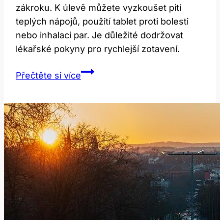
zákroku. K úlevě můžete vyzkoušet pití
teplých nápojů, použití tablet proti bolesti
nebo inhalaci par. Je důležité dodržovat
lékařské pokyny pro rychlejší zotavení.
Bolest
Přečtěte si více
v
krku
po
operaci:
Jak
ji
zmírnit