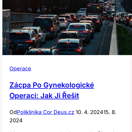
Operace
Zácpa Po Gynekologické
Operaci: Jak Ji Řešit
Od
Poliklinika Cor Deus.cz
10. 4. 2024
15. 8.
2024