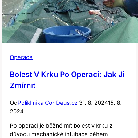
Operace
Bolest V Krku Po Operaci: Jak Ji
Zmírnit
Od
Poliklinika Cor Deus.cz
31. 8. 2024
15. 8.
2024
Po operaci je běžné mít bolest v krku z
důvodu mechanické intubace během