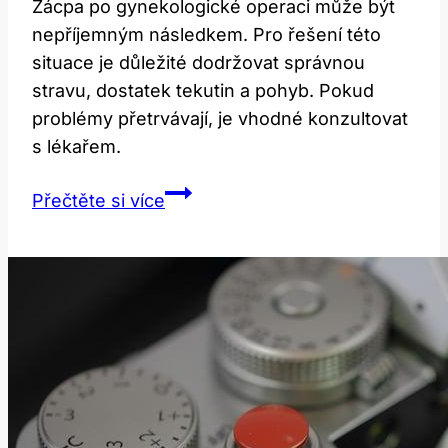
Zácpa po gynekologické operaci může být
nepříjemným následkem. Pro řešení této
situace je důležité dodržovat správnou
stravu, dostatek tekutin a pohyb. Pokud
problémy přetrvávají, je vhodné konzultovat
s lékařem.
Zácpa
Přečtěte si více
po
gynekologické
operaci:
Jak
ji
řešit