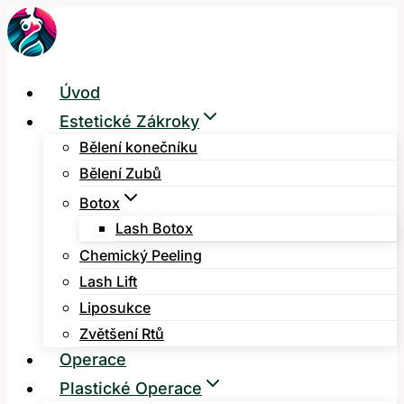
Přeskočit
na
obsah
Úvod
Estetické Zákroky
Bělení konečníku
Bělení Zubů
Botox
Lash Botox
Chemický Peeling
Lash Lift
Liposukce
Zvětšení Rtů
Operace
Plastické Operace