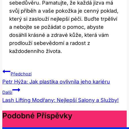
sebedůvěru. Pamatujte, že každá jizva má
svůj příběh a vaše pokožka je cenný poklad,
který si zaslouží nejlepší péči. Buďte trpěliví
a nebojte se požádat o pomoc, abyste
dosáhli krásné a zdravé kůže, která vám
prodlouží sebevědomí a radost z
každodenního života.
Navigace
Předchozí
Pro
Petr Hýža: Jak plastika ovlivnila jeho kariéru
Příspěvek
Další
Lash Lifting Modřany: Nejlepší Salony a Služby!
Podobné Příspěvky