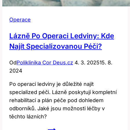
Operace
Lázně Po Operaci Ledviny: Kde
Najít Specializovanou Péči?
Od
Poliklinika Cor Deus.cz
4. 3. 2025
15. 8.
2024
Po operaci ledviny je důležité najít
specialized péči. Lázně poskytují kompletní
rehabilitaci a plán péče pod dohledem
odborníků. Jaké jsou možnosti léčby v
těchto lázních?
Lázně