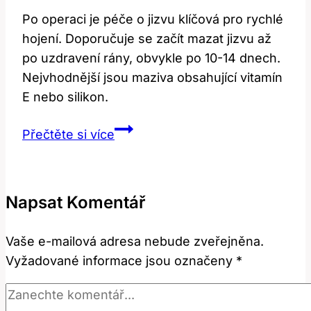
Po operaci je péče o jizvu klíčová pro rychlé
hojení. Doporučuje se začít mazat jizvu až
po uzdravení rány, obvykle po 10-14 dnech.
Nejvhodnější jsou maziva obsahující vitamín
E nebo silikon.
Péče
Přečtěte si více
o
jizvu
po
Napsat Komentář
operaci:
Kdy
Vaše e-mailová adresa nebude zveřejněna.
začít
Vyžadované informace jsou označeny
*
mazat
a
čím