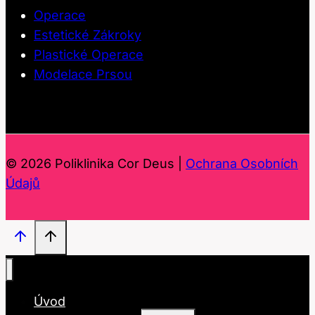
Operace
Estetické Zákroky
Plastické Operace
Modelace Prsou
© 2026 Poliklinika Cor Deus |
Ochrana Osobních
Údajů
Úvod