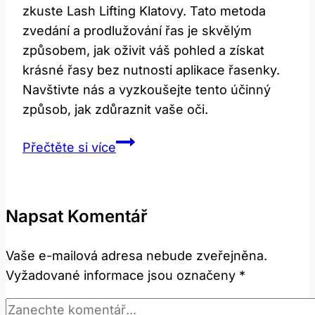
zkuste Lash Lifting Klatovy. Tato metoda
zvedání a prodlužování řas je skvělým
způsobem, jak oživit váš pohled a získat
krásné řasy bez nutnosti aplikace řasenky.
Navštivte nás a vyzkoušejte tento účinný
způsob, jak zdůraznit vaše oči.
Lash
Přečtěte si více
Lifting
Klatovy:
Kde
Napsat Komentář
Získat
Kvalitní
Vaše e-mailová adresa nebude zveřejněna.
Péči?
Vyžadované informace jsou označeny
*