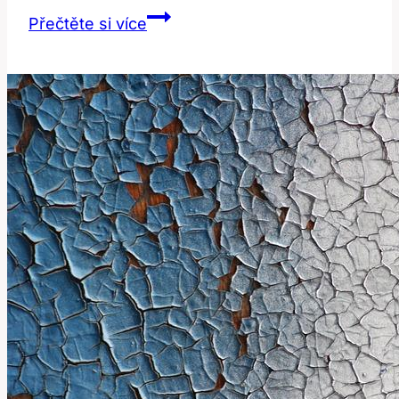
Bílé
Přečtěte si více
zuby
kokosové
mléko:
Nový
trend
v
bělení
zubů