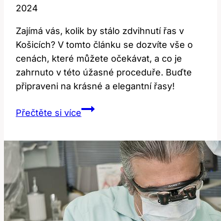
2024
Zajímá vás, kolik by stálo zdvihnutí řas v
Košicích? V tomto článku se dozvíte vše o
cenách, které můžete očekávat, a co je
zahrnuto v této úžasné proceduře. Buďte
připraveni na krásné a elegantní řasy!
Ceny
Přečtěte si více
Lash
Liftingu
v
Košicích:
Co
Očekávat?