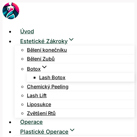
Přeskočit
na
obsah
Úvod
Estetické Zákroky
Bělení konečníku
Bělení Zubů
Botox
Lash Botox
Chemický Peeling
Lash Lift
Liposukce
Zvětšení Rtů
Operace
Plastické Operace