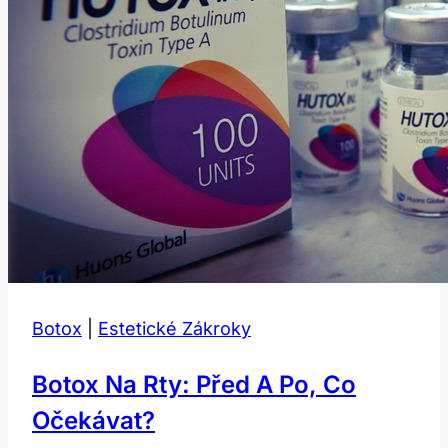
Botox
|
Estetické Zákroky
Botox Na Rty: Před A Po, Co
Očekávat?