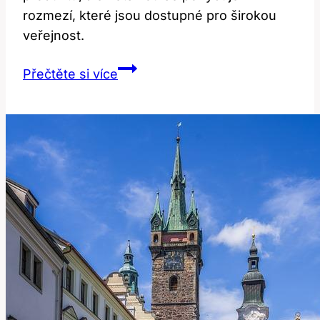
rozmezí, které jsou dostupné pro širokou
veřejnost.
Cena
Přečtěte si více
Chemického
Peelingu
v
Kosmetických
Salónech