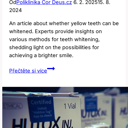
Od
Poliklinika Cor Deus.cz
6. 2. 2025
15. 8.
2024
An article about whether yellow teeth can be
whitened. Experts provide insights on
various methods for teeth whitening,
shedding light on the possibilities for
achieving a brighter smile.
Dají
Přečtěte si více
se
žluté
zuby
vybělit?
Odpovědi
expertů