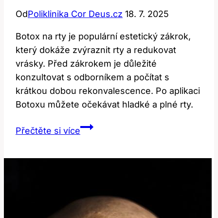
Od
Poliklinika Cor Deus.cz
18. 7. 2025
Botox na rty je populární estetický zákrok,
který dokáže zvýraznit rty a redukovat
vrásky. Před zákrokem je důležité
konzultovat s odborníkem a počítat s
krátkou dobou rekonvalescence. Po aplikaci
Botoxu můžete očekávat hladké a plné rty.
Botox
Přečtěte si více
na
rty:
Před
a
po,
co