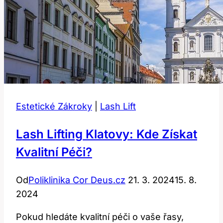
Estetické Zákroky
|
Lash Lift
Lash Lifting Klatovy: Kde Získat
Kvalitní Péči?
Od
Poliklinika Cor Deus.cz
21. 3. 2024
15. 8.
2024
Pokud hledáte kvalitní péči o vaše řasy,