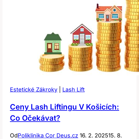
Estetické Zákroky
|
Lash Lift
Ceny Lash Liftingu V Košicích:
Co Očekávat?
Od
Poliklinika Cor Deus.cz
16. 2. 2025
15. 8.