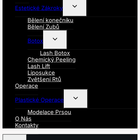
Toggle
Estetické Zákroky
Child
Menu
Bělení konečníku
Bělení Zubů
Toggle
Botox
Child
Menu
Lash Botox
Chemický Peeling
Lash Lift
Liposukce
Zvětšení Rtů
Operace
Toggle
Plastické Operace
Child
Menu
Modelace Prsou
O Nás
Kontakty