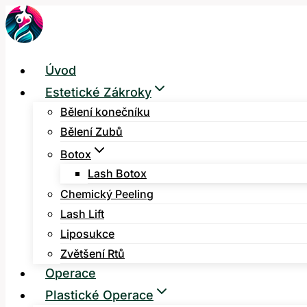
Přeskočit
na
obsah
Úvod
Estetické Zákroky
Bělení konečníku
Bělení Zubů
Botox
Lash Botox
Chemický Peeling
Lash Lift
Liposukce
Zvětšení Rtů
Operace
Plastické Operace