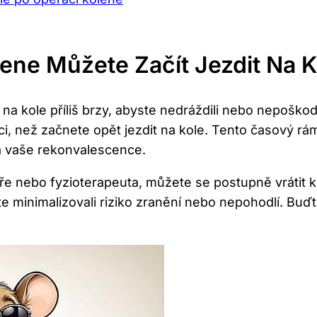
ene‍ Můžete Začít Jezdit Na 
u na kole příliš brzy, ​abyste nedráždili nebo nepoško
i, než začnete opět jezdit‌ na kole. Tento časový rá
 a⁤ vaše⁤ rekonvalescence.
e nebo fyzioterapeuta, můžete se ⁢postupně ‌vrátit ke 
ste minimalizovali riziko zranění nebo nepohodlí. ⁣Buď