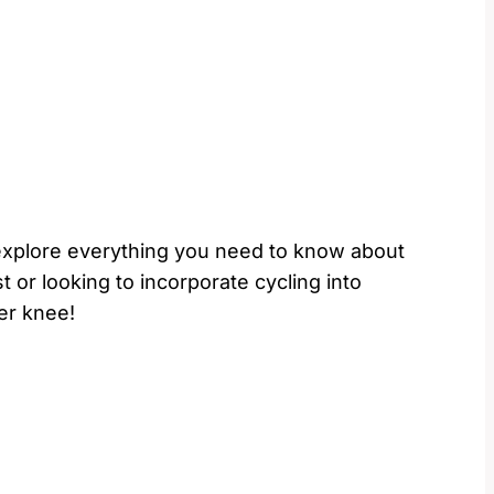
ll explore everything ​you need to⁣ know about
or looking⁤ to incorporate cycling ⁣into​
ier knee!