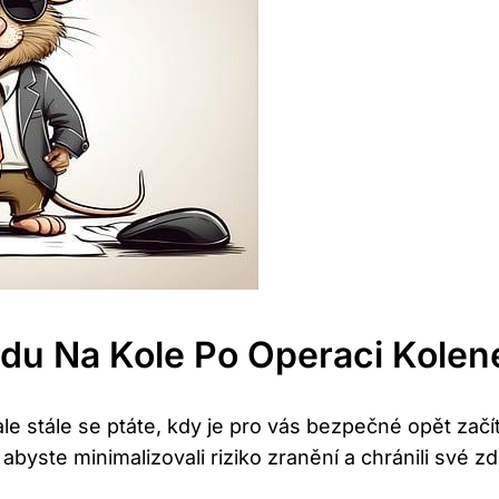
zdu Na ​kole Po Operaci Kolen
 ale stále se ptáte, kdy⁤ je pro vás bezpečné opět ​začí
yste ‌minimalizovali riziko zranění a‌ chránili své zd