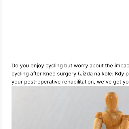
Do you enjoy cycling ‍but ⁣worry about ​the impact
cycling after knee surgery ‌(Jízda na⁣ kole: Kdy p
your post-operative rehabilitation, we’ve‍ got ‌y