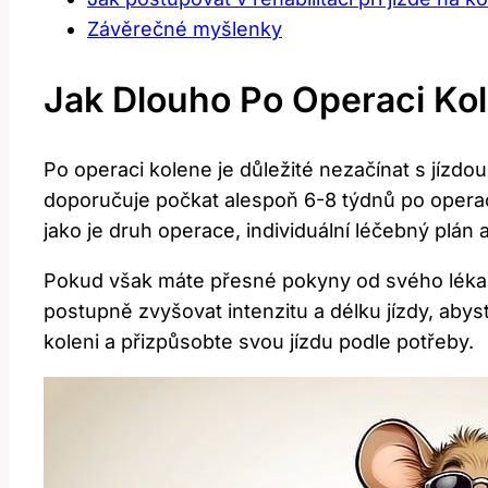
Závěrečné ‍myšlenky
Jak Dlouho Po Operaci ‌kol
Po operaci ‍kolene je důležité⁢ nezačínat s jízdo
doporučuje počkat alespoň 6-8 týdnů ‍po ​operac
‌jako⁢ je druh operace, individuální léčebný plán‌
Pokud ‌však ‍máte ⁢přesné ⁣pokyny od svého lékař
postupně⁢ zvyšovat intenzitu a délku jízdy,‌ aby
koleni a⁤ přizpůsobte svou⁣ jízdu podle potřeby.