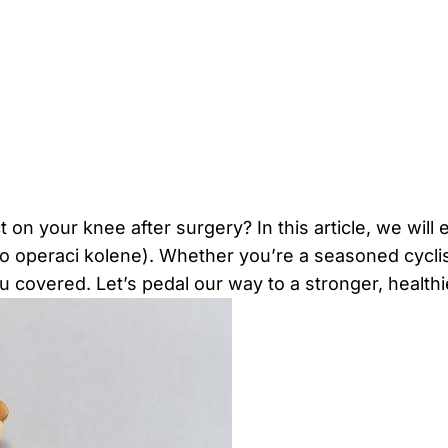
 on your⁢ knee after⁢ surgery? ⁤In this article, we ⁢wi
o operaci kolene). Whether⁤ you’re a​ seasoned cyclist 
ou covered.​ Let’s pedal our ⁢way to a stronger, health