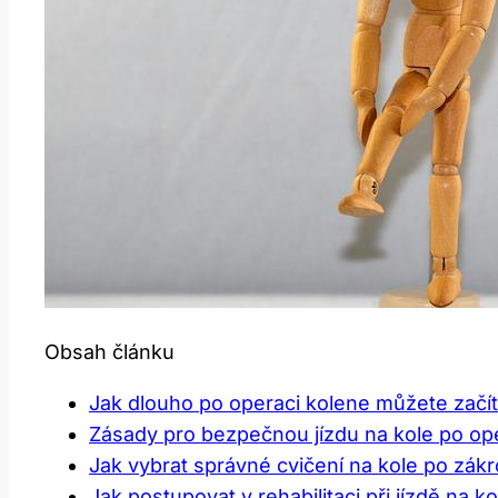
Obsah článku
Jak dlouho po operaci ‌kolene‍ můžete začít
Zásady ⁢pro ⁣bezpečnou jízdu na ​kole po op
Jak vybrat​ správné ⁤cvičení na kole po zák
Jak postupovat⁢ v rehabilitaci ⁤při jízdě na 