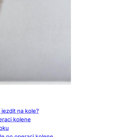
 jezdit na kole?
eraci kolene
roku
kole po operaci kolene