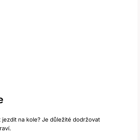
e
t jezdit na kole? Je důležité ​dodržovat
raví.