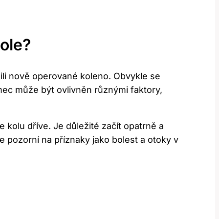
Kole?
dili ​nově ‌operované koleno. Obvykle se
mec může být⁤ ovlivněn různými faktory,
kolu dříve. Je důležité⁢ začít opatrně a
te pozorní na příznaky jako bolest a otoky v