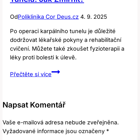
Od
Poliklinika Cor Deus.cz
4. 9. 2025
Po operaci karpálního tunelu je důležité
dodržovat lékařské pokyny a rehabilitační
cvičení. Můžete také zkoušet fyzioterapii a
léky proti bolesti k úlevě.
Otok
Přečtěte si více
po
operaci
karpálního
Napsat Komentář
tunelu:
Jak
Vaše e-mailová adresa nebude zveřejněna.
zmírnit?
Vyžadované informace jsou označeny
*