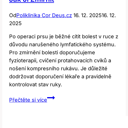
Od
Poliklinika Cor Deus.cz
16. 12. 2025
16. 12.
2025
Po operaci prsu je běžné cítit bolest v ruce z
důvodu narušeného lymfatického systému.
Pro zmírnění bolesti doporučujeme
fyzioterapii, cvičení protahovacích cviků a
nošení kompresního rukávu. Je důležité
dodržovat doporučení lékaře a pravidelně
kontrolovat stav ruky.
Bolest
Přečtěte si více
ruky
po
operaci