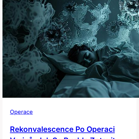
Dlouho
Trvá
a
Co
Očekávat
Po
Zákroku
Operace
Rekonvalescence Po Operaci