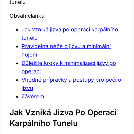
Obsah článku
Jak vzniká jizva po⁤ operaci karpálního
tunelu
Pravidelná péče o jizvu a⁤ minimální
hojení
Důležité kroky ⁣k minimalizaci jizvy po
operaci
Vhodné přípravky a postupy pro péči ​o
jizvu
Závěrem
Jak Vzniká Jizva Po⁤ Operaci
Karpálního Tunelu