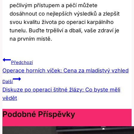
pečlivým přístupem a péčí můžete
dosáhnout‌ co nejlepších výsledků a zlepšit
svou kvalitu⁤ života po operaci karpálního
tunelu. Buďte ​trpěliví a dbalí, vaše zdraví je
na prvním místě.
Navigace
Předchozí
Pro
Operace horních víček: Cena za mladistvý vzhled
Příspěvek
Další
Diskuze po operaci štítné žlázy: Co byste měli
vědět
Podobné Příspěvky