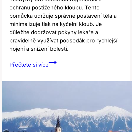
ochranu postiženého kloubu. Tento
pomůcka udržuje správné postavení těla a
minimalizuje tlak na kyčelní kloub. Je
důležité dodržovat pokyny lékaře a
pravidelně využívat podsedák pro rychlejší
hojení a snížení bolesti.
Zdravotní
Přečtěte si více
podsedák
po
operaci
kyčle:
Proč
je
nezbytný