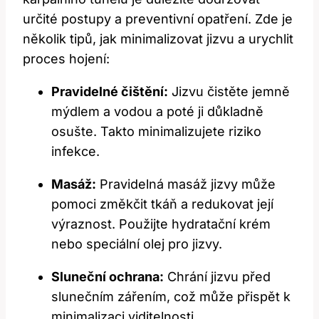
určité postupy a preventivní opatření. Zde je
několik⁣ tipů, jak minimalizovat jizvu ‌a urychlit
proces hojení:
Pravidelné čištění:
Jizvu‌ čistěte jemně
mýdlem a vodou a poté ji důkladně
osušte. Takto ⁢minimalizujete riziko
infekce.
Masáž:
Pravidelná masáž​ jizvy může
pomoci změkčit tkáň a redukovat její
výraznost. Použijte hydratační krém
nebo speciální olej pro jizvy.
Sluneční ochrana:
Chrání jizvu před
slunečním zářením,​ což může⁤ přispět k​
minimalizaci viditelnosti.