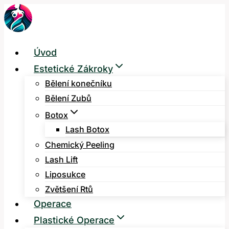
Přeskočit
na
obsah
Úvod
Estetické Zákroky
Bělení konečníku
Bělení Zubů
Botox
Lash Botox
Chemický Peeling
Lash Lift
Liposukce
Zvětšení Rtů
Operace
Plastické Operace