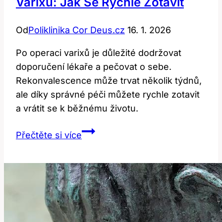
Varixů: Jak Se Rychle Zotavit
Od
Poliklinika Cor Deus.cz
16. 1. 2026
Po operaci varixů je důležité dodržovat
doporučení lékaře a pečovat o sebe.
Rekonvalescence může trvat několik týdnů,
ale díky správné péči můžete rychle zotavit
a vrátit se k běžnému životu.
Rekonvalescence
Přečtěte si více
po
operaci
varixů:
Jak
se
rychle