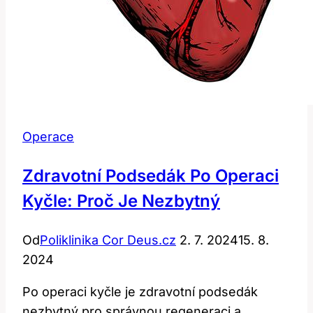
Operace
Zdravotní Podsedák Po Operaci
Kyčle: Proč Je Nezbytný
Od
Poliklinika Cor Deus.cz
2. 7. 2024
15. 8.
2024
Po operaci kyčle je zdravotní podsedák
nezbytný pro správnou regeneraci a