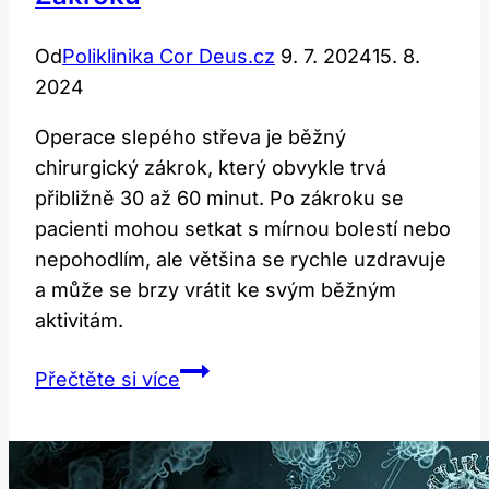
Od
Poliklinika Cor Deus.cz
9. 7. 2024
15. 8.
2024
Operace slepého střeva je běžný
chirurgický zákrok, který obvykle trvá
přibližně 30 až 60 minut. Po zákroku se
pacienti mohou setkat s mírnou bolestí nebo
nepohodlím, ale většina se rychle uzdravuje
a může se brzy vrátit ke svým běžným
aktivitám.
Operace
Přečtěte si více
Slepého
Střeva:
Jak