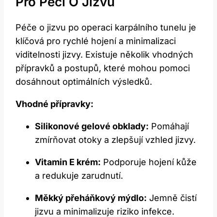
Pro Péči ​o Jizvu
Péče o jizvu po‌ operaci karpálního tunelu ⁤je
klíčová pro rychlé hojení a ⁢minimalizaci
viditelnosti jizvy. Existuje ​několik vhodných
přípravků a postupů, které mohou pomoci
dosáhnout ​optimálních výsledků.
Vhodné přípravky:
Silikonové gelové obklady:
Pomáhají
zmírňovat‍ otoky‍ a zlepšují vzhled jizvy.
Vitamin E krém:
Podporuje hojení kůže
a ⁤redukuje ‍zarudnutí.
Měkký přeháňkový mýdlo:
Jemně čistí
jizvu a minimalizuje riziko infekce.