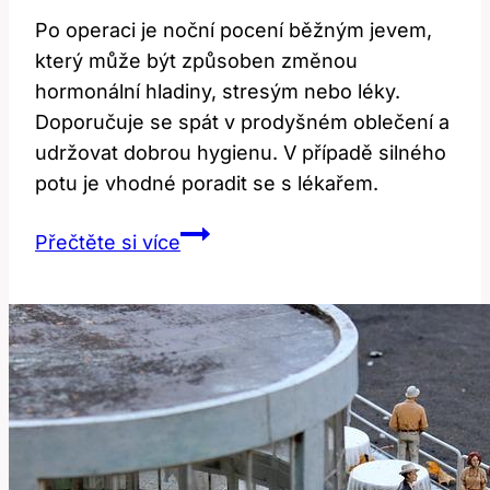
Po operaci je noční pocení běžným jevem,
který může být způsoben změnou
hormonální hladiny, stresým nebo léky.
Doporučuje se spát v prodyšném oblečení a
udržovat dobrou hygienu. V případě silného
potu je vhodné poradit se s lékařem.
Noční
Přečtěte si více
pocení
po
operaci:
Příčiny
a
jak
se
s