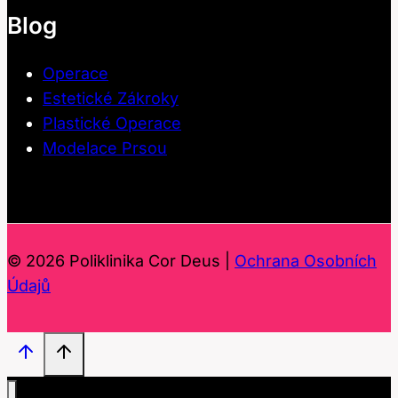
Blog
Operace
Estetické Zákroky
Plastické Operace
Modelace Prsou
© 2026 Poliklinika Cor Deus |
Ochrana Osobních
Údajů