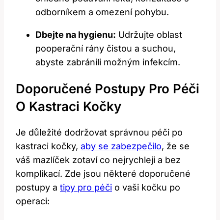
odborníkem a omezení pohybu.
Dbejte na hygienu:
Udržujte oblast
pooperační rány čistou a suchou,
abyste zabránili možným infekcím.
Doporučené Postupy Pro Péči
O Kastraci Kočky
Je důležité dodržovat správnou péči po
kastraci kočky,
aby se zabezpečilo
, že se
váš mazlíček zotaví co nejrychleji a bez
komplikací. Zde jsou některé doporučené
postupy a
tipy pro péči
o vaši kočku po
operaci: