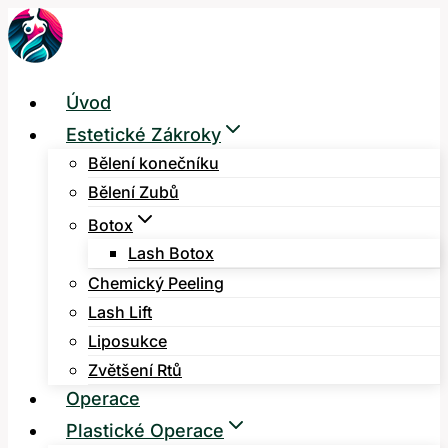
Přeskočit
na
obsah
Úvod
Estetické Zákroky
Bělení konečníku
Bělení Zubů
Botox
Lash Botox
Chemický Peeling
Lash Lift
Liposukce
Zvětšení Rtů
Operace
Plastické Operace