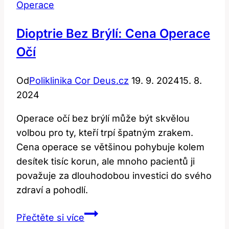
Operace
Dioptrie Bez Brýlí: Cena Operace
Očí
Od
Poliklinika Cor Deus.cz
19. 9. 2024
15. 8.
2024
Operace očí bez brýlí může být skvělou
volbou pro ty, kteří trpí špatným zrakem.
Cena operace se většinou pohybuje kolem
desítek tisíc korun, ale mnoho pacientů ji
považuje za dlouhodobou investici do svého
zdraví a pohodlí.
Dioptrie
Přečtěte si více
bez