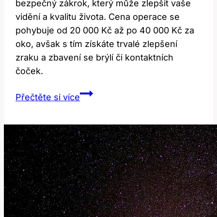
bezpečný zákrok, který může zlepšit vaše
vidění a kvalitu života. Cena operace se
pohybuje od 20 000 Kč až po 40 000 Kč za
oko, avšak s tím získáte trvalé zlepšení
zraku a zbavení se brýlí či kontaktních
čoček.
Operace
Přečtěte si více
dalekozrakosti:
Cena
a
co
získáte.