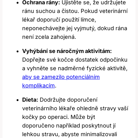
Ochrana rány:
Ujistěte se, že udržujete
ránu suchou a čistou. Pokud veterinární
lékař doporučí použití límce,
neponechávejte jej vyjmutý, dokud rána
není zcela zahojená.
Vyhýbání se náročným aktivitám:
Dopřejte své kočce dostatek odpočinku
a vyhněte se nadměrné fyzické aktivitě,
aby se zamezilo potenciálním
komplikacím
.
Dieta:
Dodržujte doporučení
veterinárního lékaře ohledně stravy vaší
kočky po operaci. Může být
doporučeno například poskytnout jí
lehkou stravu, abyste minimalizovali