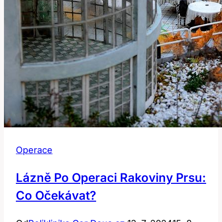
tím
vypořádat?
Operace
Lázně Po Operaci Rakoviny Prsu:
Co Očekávat?