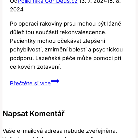
Od
Poliklinika Cor Deus.cz
13. 7. 2024
15. 8.
2024
Po operaci rakoviny prsu mohou být lázně
důležitou součástí rekonvalescence.
Pacientky mohou očekávat zlepšení
pohyblivosti, zmírnění bolesti a psychickou
podporu. Lázeňská péče může pomoci při
celkovém zotavení.
Lázně
Přečtěte si více
po
operaci
rakoviny
Napsat Komentář
prsu:
Co
Vaše e-mailová adresa nebude zveřejněna.
očekávat?