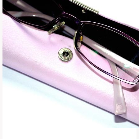
kolene:
Jaké
jsou
vaše
možnosti