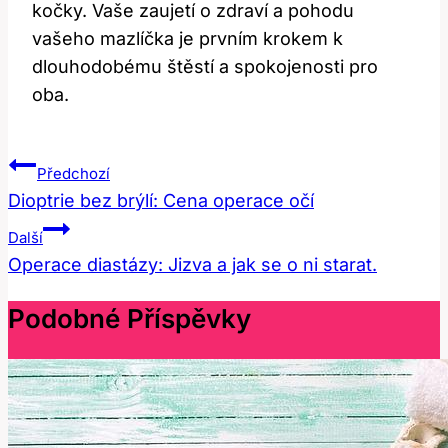
kočky. Vaše zaujetí o zdraví a pohodu
vašeho mazlíčka je prvním krokem k
dlouhodobému štěstí a spokojenosti pro
oba.
Navigace
Předchozí
Pro
Dioptrie bez brýlí: Cena operace očí
Příspěvek
Další
Operace diastázy: Jizva a jak se o ni starat.
Podobné Příspěvky