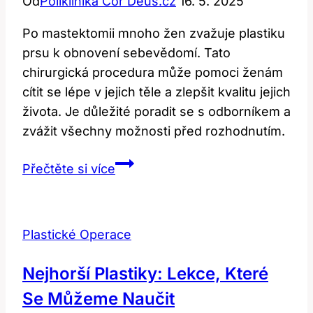
Od
Poliklinika Cor Deus.cz
16. 5. 2025
Po mastektomii mnoho žen zvažuje plastiku
prsu k obnovení sebevědomí. Tato
chirurgická procedura může pomoci ženám
cítit se lépe v jejich těle a zlepšit kvalitu jejich
života. Je důležité poradit se s odborníkem a
zvážit všechny možnosti před rozhodnutím.
Plastika
Přečtěte si více
prsu
po
mastektomii:
Plastické Operace
Obnova
sebevědomí
Nejhorší Plastiky: Lekce, Které
Se Můžeme Naučit