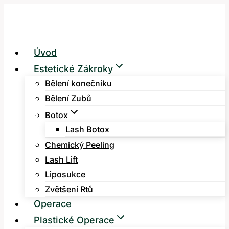
Přeskočit
na
obsah
Úvod
Estetické Zákroky
Bělení konečníku
Bělení Zubů
Botox
Lash Botox
Chemický Peeling
Lash Lift
Liposukce
Zvětšení Rtů
Operace
Plastické Operace