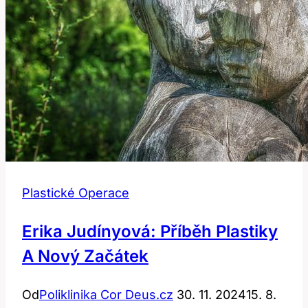
Plastické Operace
Erika Judínyová: Příběh Plastiky
A Nový Začátek
Od
Poliklinika Cor Deus.cz
30. 11. 2024
15. 8.