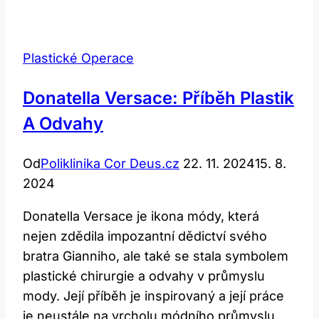
Prsou:
Před
a
Plastické Operace
Po,
Skutečné
Donatella Versace: Příběh Plastik
Příběhy
A Odvahy
Od
Poliklinika Cor Deus.cz
22. 11. 2024
15. 8.
2024
Donatella Versace je ikona módy, která
nejen zdědila impozantní dědictví svého
bratra Gianniho, ale také se stala symbolem
plastické chirurgie a odvahy v průmyslu
mody. Její příběh je inspirovaný a její práce
je neustále na vrcholu módního průmyslu.