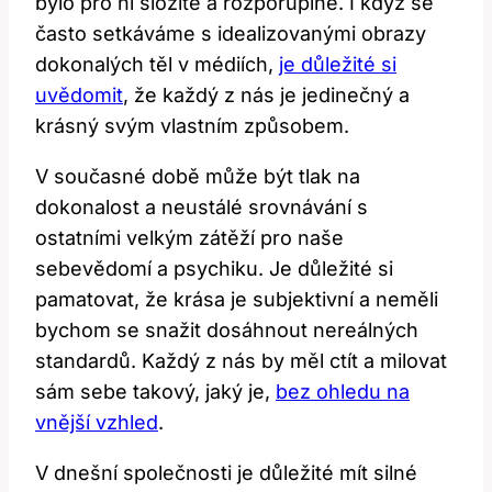
bylo pro ni složité a rozporuplné. I když se
často setkáváme s idealizovanými obrazy
dokonalých těl v médiích,
je důležité si
uvědomit
, že každý z nás je jedinečný a
krásný svým vlastním způsobem.
V současné době může být tlak na
dokonalost a neustálé srovnávání s
ostatními velkým zátěží pro naše
sebevědomí a psychiku. Je důležité si
pamatovat, že krása je subjektivní a neměli
bychom se snažit dosáhnout nereálných
standardů. Každý z nás by měl ctít a milovat
sám sebe takový, jaký je,
bez ohledu na
vnější vzhled
.
V dnešní společnosti je důležité mít silné