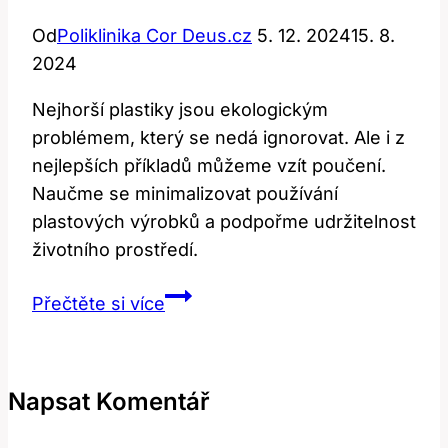
Od
Poliklinika Cor Deus.cz
5. 12. 2024
15. 8.
2024
Nejhorší plastiky jsou ekologickým
problémem, který se nedá ignorovat. Ale i z
nejlepších příkladů můžeme vzít poučení.
Naučme se minimalizovat používání
plastových výrobků a podpořme udržitelnost
životního prostředí.
Nejhorší
Přečtěte si více
Plastiky:
Lekce,
Které
Napsat Komentář
Se
Můžeme