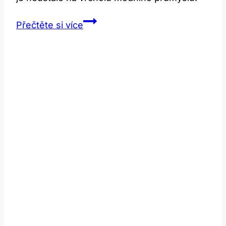
Donatella
Přečtěte si více
Versace:
Příběh
plastik
a
odvahy