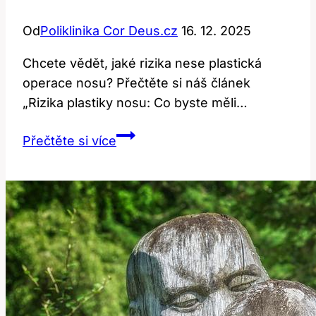
Od
Poliklinika Cor Deus.cz
16. 12. 2025
Chcete vědět, jaké rizika nese plastická
operace nosu? Přečtěte si náš článek
„Rizika plastiky nosu: Co byste měli…
Rizika
Přečtěte si více
plastiky
nosu:
Co
byste
měli
vědět