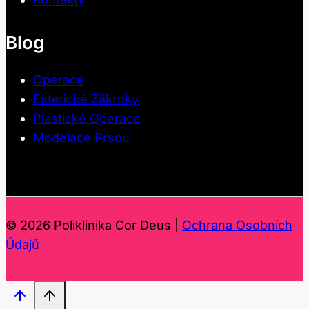
Blog
Operace
Estetické Zákroky
Plastické Operace
Modelace Prsou
© 2026 Poliklinika Cor Deus |
Ochrana Osobních
Údajů