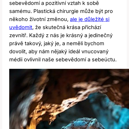
sebevědomí a pozitivní vztah k sobě
samému. Plastická chirurgie může být pro
někoho životní změnou,
ale je důležité si
uvědomit
, že skutečná krása přichází
zevnitř. Každý z nás je krásný a jedinečný
právě takový, jaký je, a neměli bychom
dovolit, aby nám nějaký ideál vnucovaný
médii ovlivnil naše sebevědomí a sebeúctu.