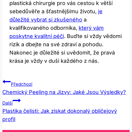
plastická chirurgie pro vás cestou k větší
sebedůvěře a šťastnějšímu životu,
je
důležité vybrat si zkušeného
a
kvalifikovaného odborníka,
který vám
poskytne kvalitní péči
. Buďte si vždy vědomi
rizik a dbejte na své zdraví a pohodu.
Nakonec je důležité si uvědomit, že pravá
krása je vždy v duši každého z nás.
Navigace
Předchozí
Pro
Chemický Peeling na Jizvy: Jaké Jsou Výsledky?
Příspěvek
Další
Plastika čelisti: Jak získat dokonalý obličejový
profil