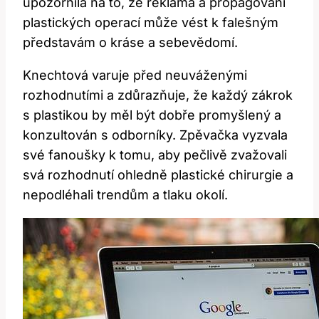
upozornila na to, že reklama a propagování
plastických operací může vést k falešným
představám o kráse a sebevědomí.
Knechtová varuje před neuváženými
rozhodnutími a zdůrazňuje, že každý zákrok
s plastikou by měl být dobře promyšlený a
konzultován s odborníky. Zpěvačka vyzvala
své fanoušky k tomu, aby pečlivě zvažovali
svá rozhodnutí ohledně plastické chirurgie a
nepodléhali trendům a tlaku okolí.