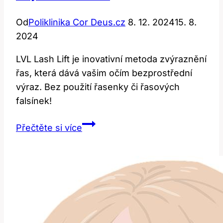
Od
Poliklinika Cor Deus.cz
8. 12. 2024
15. 8.
2024
LVL Lash Lift je inovativní metoda zvýraznění
řas, která dává vašim očím bezprostřední
výraz. Bez použití řasenky či řasových
falsínek!
LVL
Přečtěte si více
Lash
Lift:
Revoluce
ve
Zvýraznění
Řas!