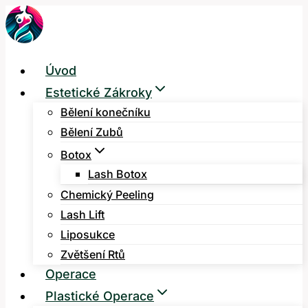
Přeskočit
na
obsah
Úvod
Estetické Zákroky
Bělení konečníku
Bělení Zubů
Botox
Lash Botox
Chemický Peeling
Lash Lift
Liposukce
Zvětšení Rtů
Operace
Plastické Operace