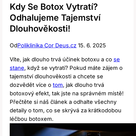
Kdy Se Botox Vytratí?
Odhalujeme Tajemství
Dlouhověkosti!
Od
Poliklinika Cor Deus.cz
15. 6. 2025
Víte, jak dlouho trvá účinek botoxu a co
se
stane
, když se vytratí? Pokud máte zájem o
tajemství dlouhověkosti a chcete se
dozvědět více o
tom
, jak dlouho trvá
botoxový efekt, tak jste na správném místě!
Přečtěte si náš článek a odhalte všechny
detaily o tom, co se skrývá za krátkodobou
léčbou botoxem.