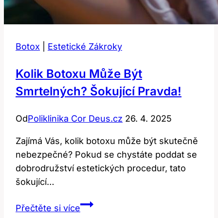
Botox
|
Estetické Zákroky
Kolik Botoxu Může Být
Smrtelných? Šokující Pravda!
Od
Poliklinika Cor Deus.cz
26. 4. 2025
Zajímá Vás, kolik botoxu může být skutečně
nebezpečné? Pokud se chystáte poddat se
dobrodružství estetických procedur, tato
šokující…
Kolik
Přečtěte si více
botoxu