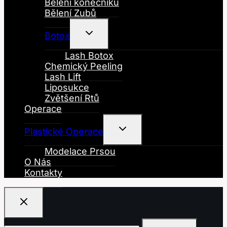
Bělení konečníku
Bělení Zubů
Toggle
Botox
Child
Menu
Lash Botox
Chemický Peeling
Lash Lift
Liposukce
Zvětšení Rtů
Operace
Toggle
Plastické Operace
Child
Menu
Modelace Prsou
O Nás
Kontakty
Vyhledávání