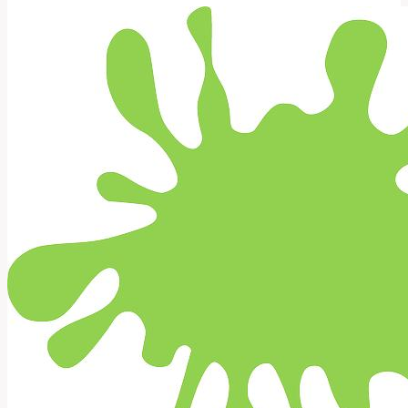
1:
Nejlepší
Salony
a
Služby!