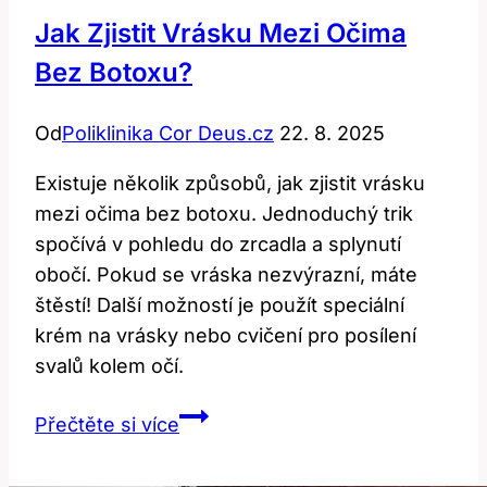
Jak Zjistit Vrásku Mezi Očima
Bez Botoxu?
Od
Poliklinika Cor Deus.cz
22. 8. 2025
Existuje několik způsobů, jak zjistit vrásku
mezi očima bez botoxu. Jednoduchý trik
spočívá v pohledu do zrcadla a splynutí
obočí. Pokud se vráska nezvýrazní, máte
štěstí! Další možností je použít speciální
krém na vrásky nebo cvičení pro posílení
svalů kolem očí.
Jak
Přečtěte si více
zjistit
vrásku