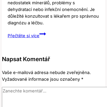
nedostatek minerálů, problémy s
dehydratací nebo infekční onemocnění. Je
důležité konzultovat s lékařem pro správnou
diagnózu a léčbu.
Bílé
Přečtěte si více
fleky
na
zubech
Napsat Komentář
při
nemoci:
Vaše e-mailová adresa nebude zveřejněna.
Co
Vyžadované informace jsou označeny
*
to
signalizuje?