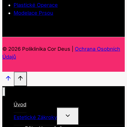
Plastické Operace
Modelace Prsou
© 2026 Poliklinika Cor Deus |
Ochrana Osobních
Údajů
Úvod
Toggle
Estetické Zákroky
Child
Menu