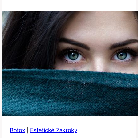
může
být
smrtelných?
Šokující
pravda!
Botox
|
Estetické Zákroky