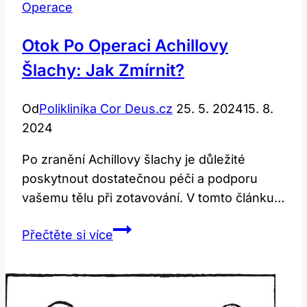
Operace
Otok Po Operaci Achillovy
Šlachy: Jak Zmírnit?
Od
Poliklinika Cor Deus.cz
25. 5. 2024
15. 8.
2024
Po zranění Achillovy šlachy je důležité
poskytnout dostatečnou péči a podporu
vašemu tělu při zotavování. V tomto článku…
Otok
Přečtěte si více
po
Operaci
Achillovy
Šlachy: