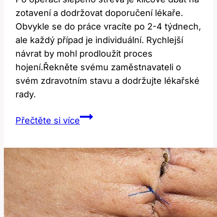
zotavení a dodržovat doporučení lékaře.
Obvykle se do práce vracíte po 2-4 týdnech,
ale každý případ je individuální. Rychlejší
návrat by mohl prodloužit proces
hojení.Řekněte svému zaměstnavateli o
svém zdravotním stavu a dodržujte lékařské
rady.
Návrat
Přečtěte si více
do
práce
po
operaci
slepého
střeva:
Kdy