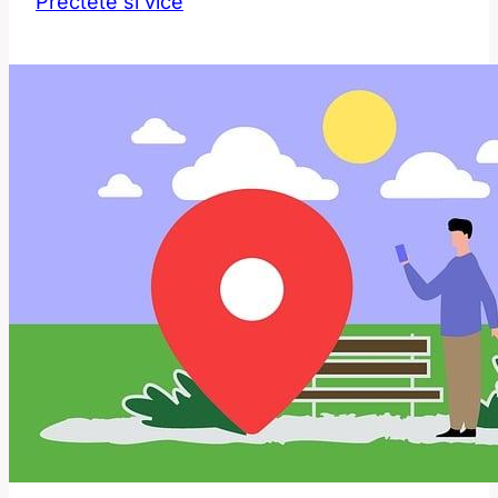
Přečtěte si více
Lash
Liftingu
v
Ostravě:
Získejte
Certifikaci!