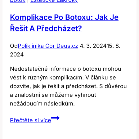
Komplikace Po Botoxu: Jak Je
Řešit A Předcházet?
Od
Poliklinika Cor Deus.cz
4. 3. 2024
15. 8.
2024
Nedostatečné informace o botoxu mohou
vést k různým komplikacím. V článku se
dozvíte, jak je řešit a předcházet. S důvěrou
a znalostmi se můžeme vyhnout
nežádoucím následkům.
Komplikace
Přečtěte si více
po
botoxu: