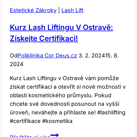
Jak
Estetické Zákroky
|
Lash Lift
je
řešit
Kurz Lash Liftingu V Ostravě:
a
Získejte Certifikaci!
předcházet?
Od
Poliklinika Cor Deus.cz
3. 2. 2024
15. 8.
2024
Kurz Lash Liftingu v Ostravě vám pomůže
získat certifikaci a otevřít si nové možnosti v
oblasti kosmetického průmyslu. Pokud
chcete své dovednosti posunout na vyšší
úroveň, neváhejte a přihlaste se! #lashlifting
#certifikace #kosmetika
Kurz