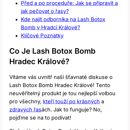
Před a po proceduře: Jak se připravit a
jak pečovat o řasy?
Kde najít odborníka na Lash Botox
Bomb v Hradci Králové?
Klíčové Poznatky
Co Je Lash Botox Bomb
Hradec Králové?
Vítáme vás uvnitř naší šťavnaté diskuse o
Lash Botox Bomb Hradec Králové! Tento
neuvěřitelný produkt je tou nejlepší volbou
pro všechny,
kteří touží po krásných
a
zdravých řas
ách. Jak to funguje? No,
pojďme se na to podívat!