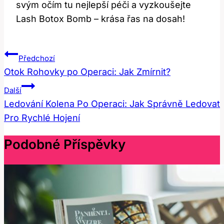
svým očím tu nejlepší péči a vyzkoušejte
Lash Botox Bomb – krása řas na dosah!
Navigace
Předchozí
Pro
Otok Rohovky po Operaci: Jak Zmírnit?
Příspěvek
Další
Ledování Kolena Po Operaci: Jak Správně Ledovat
Pro Rychlé Hojení
Podobné Příspěvky