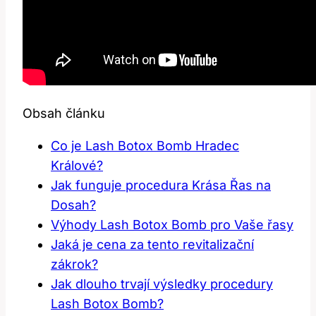
Obsah článku
Co je Lash Botox Bomb Hradec
Králové?
Jak funguje procedura Krása Řas na
Dosah?
Výhody Lash Botox Bomb pro Vaše řasy
Jaká je cena za tento revitalizační
zákrok?
Jak dlouho trvají výsledky procedury
Lash Botox Bomb?