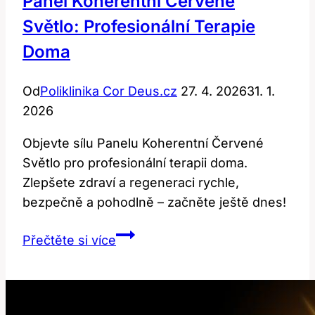
Panel Koherentní Červené
Světlo: Profesionální Terapie
Doma
Od
Poliklinika Cor Deus.cz
27. 4. 2026
31. 1.
2026
Objevte sílu Panelu Koherentní Červené
Světlo pro profesionální terapii doma.
Zlepšete zdraví a regeneraci rychle,
bezpečně a pohodlně – začněte ještě dnes!
Panel
Přečtěte si více
Koherentní
Červené
Světlo:
Profesionální