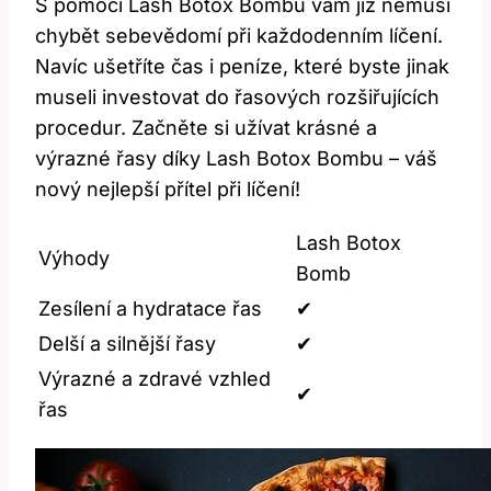
S pomocí Lash Botox Bombu vám již nemusí
chybět sebevědomí při každodenním líčení.
Navíc ušetříte čas i peníze, které byste jinak
museli investovat do řasových rozšiřujících
procedur. Začněte si užívat krásné a
výrazné řasy díky Lash Botox Bombu – váš
nový nejlepší přítel při líčení!
Lash Botox
Výhody
Bomb
Zesílení a hydratace řas
✔
Delší a silnější řasy
✔
Výrazné a zdravé vzhled
✔
řas