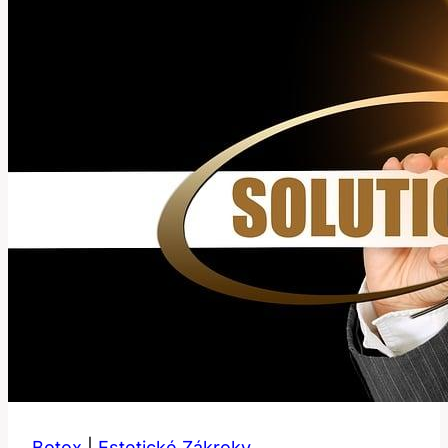
Terapie
Doma
Botox
|
Estetické Zákroky