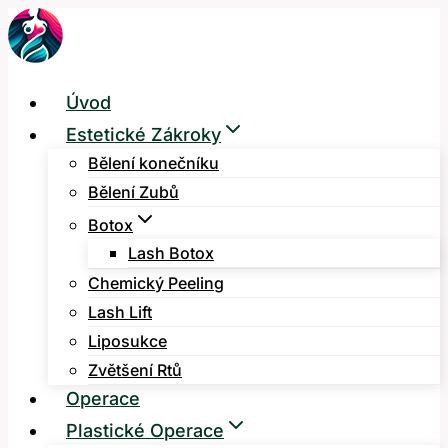
Přeskočit
na
obsah
Úvod
Estetické Zákroky
Bělení konečníku
Bělení Zubů
Botox
Lash Botox
Chemický Peeling
Lash Lift
Liposukce
Zvětšení Rtů
Operace
Plastické Operace