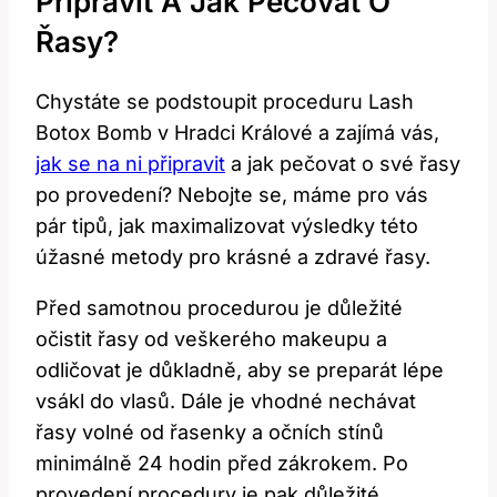
Připravit A Jak Pečovat O
Řasy?
Chystáte se podstoupit proceduru Lash
Botox Bomb v Hradci Králové a zajímá vás,
jak se na ni připravit
a jak pečovat o své řasy
po provedení? Nebojte se, máme pro vás
pár tipů, jak maximalizovat výsledky této
úžasné metody pro krásné a zdravé řasy.
Před samotnou procedurou je důležité
očistit řasy od veškerého makeupu a
odličovat je důkladně, aby se preparát lépe
vsákl do vlasů. Dále je vhodné nechávat
řasy volné od řasenky a očních stínů
minimálně 24 hodin před zákrokem. Po
provedení procedury je pak důležité