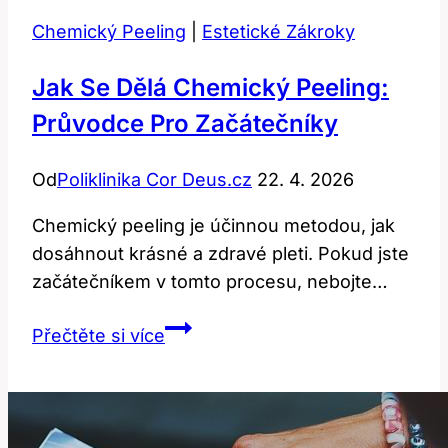
Chemický Peeling
|
Estetické Zákroky
Jak Se Dělá Chemický Peeling:
Průvodce Pro Začátečníky
Od
Poliklinika Cor Deus.cz
22. 4. 2026
Chemický peeling je účinnou metodou, jak
dosáhnout krásné a zdravé pleti. Pokud jste
začátečníkem v tomto procesu, nebojte…
Jak
Přečtěte si více
Se
Dělá
Chemický
Peeling: