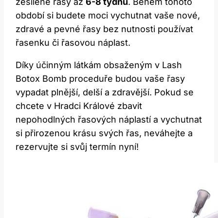
zesílené řasy až
6-8 týdnů
. Během tohoto
období si budete moci vychutnat vaše nové,
zdravé a pevné řasy bez nutnosti používat
řasenku či řasovou náplast.
Díky účinným látkám obsaženým v Lash
Botox Bomb proceduře budou vaše řasy
vypadat plnější, delší a zdravější. Pokud se
chcete v Hradci Králové zbavit
nepohodlných řasových náplastí a vychutnat
si přirozenou krásu svých řas, neváhejte a
rezervujte si svůj termín nyní!