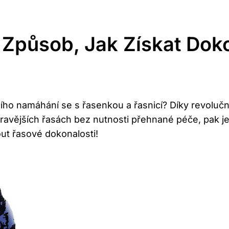
 Způsob, Jak Získat Dok
nního namáhání se s řasenkou a řasnicí? Díky revol
ravějších řasách bez nutnosti přehnané péče, pak je 
t řasové dokonalosti!