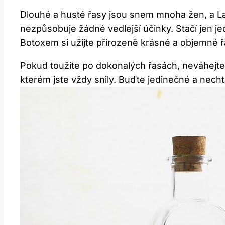
Dlouhé a husté řasy jsou snem mnoha žen, a Las
nezpůsobuje žádné vedlejší účinky. Stačí jen j
Botoxem si užijte přirozeně krásné a objemné ř
Pokud toužíte po dokonalých řasách, neváhejte
kterém jste vždy snily. Buďte jedinečné a nec