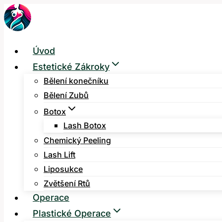
Přeskočit
na
obsah
Úvod
Estetické Zákroky
Bělení konečníku
Bělení Zubů
Botox
Lash Botox
Chemický Peeling
Lash Lift
Liposukce
Zvětšení Rtů
Operace
Plastické Operace