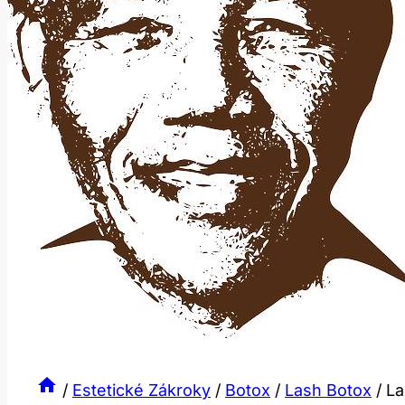
/
Estetické Zákroky
/
Botox
/
Lash Botox
/
La