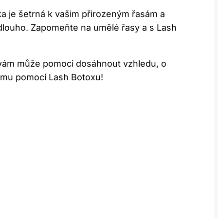
ka je šetrná k vašim přirozeným řasám a
y dlouho. Zapomeňte na umělé řasy a s Lash
a vám může pomoci dosáhnout vzhledu, o
jemu pomocí Lash Botoxu!