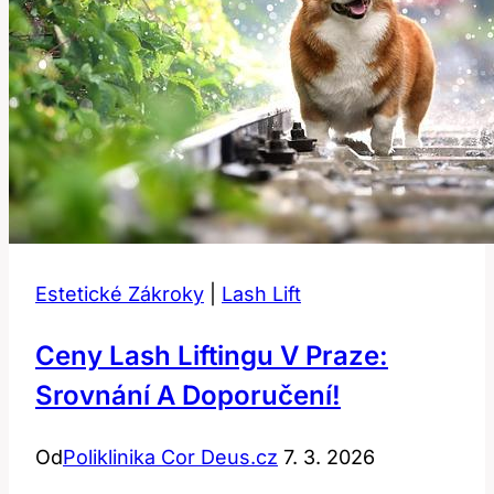
Estetické Zákroky
|
Lash Lift
Ceny Lash Liftingu V Praze:
Srovnání A Doporučení!
Od
Poliklinika Cor Deus.cz
7. 3. 2026