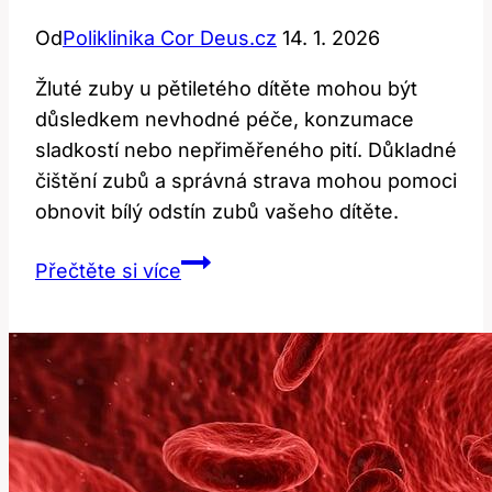
Od
Poliklinika Cor Deus.cz
14. 1. 2026
Žluté zuby u pětiletého dítěte mohou být
důsledkem nevhodné péče, konzumace
sladkostí nebo nepřiměřeného pití. Důkladné
čištění zubů a správná strava mohou pomoci
obnovit bílý odstín zubů vašeho dítěte.
Žluté
Přečtěte si více
zuby
u
pětiletého
dítěte:
Jak
je
vyčistit