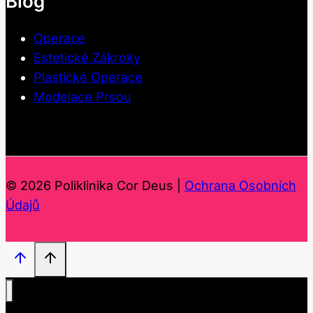
Blog
Operace
Estetické Zákroky
Plastické Operace
Modelace Prsou
© 2026 Poliklinika Cor Deus |
Ochrana Osobních
Údajů