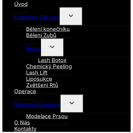
Úvod
Toggle
Estetické Zákroky
Child
Menu
Bělení konečníku
Bělení Zubů
Toggle
Botox
Child
Menu
Lash Botox
Chemický Peeling
Lash Lift
Liposukce
Zvětšení Rtů
Operace
Toggle
Plastické Operace
Child
Menu
Modelace Prsou
O Nás
Kontakty