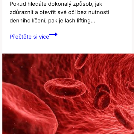
Pokud hledáte ​dokonalý ⁢způsob, ⁤jak
zdůraznit a otevřít ⁤své⁢ oči bez ⁣nutnosti
denního líčení, ‌pak​ je ⁢lash lifting…
Ceny
Přečtěte si více
Lash
Liftingu
v
Praze:
Srovnání
a
Doporučení!