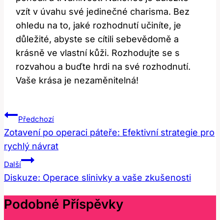
vzít v úvahu své jedinečné charisma. Bez
ohledu na to, jaké rozhodnutí učiníte, je
důležité, abyste se cítili sebevědomě a
krásně ve vlastní kůži. Rozhodujte se s
rozvahou a buďte hrdi na své rozhodnutí.
Vaše krása je nezaměnitelná!
Navigace
Předchozí
Pro
Zotavení po operaci páteře: Efektivní strategie pro
rychlý návrat
Příspěvek
Další
Diskuze: Operace slinivky a vaše zkušenosti
Podobné Příspěvky