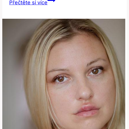
Přečtěte si více
po
Ošetření
Chemickým
Peelingem