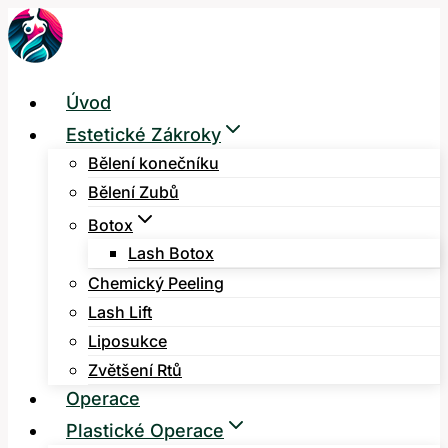
Přeskočit
na
obsah
Úvod
Estetické Zákroky
Bělení konečníku
Bělení Zubů
Botox
Lash Botox
Chemický Peeling
Lash Lift
Liposukce
Zvětšení Rtů
Operace
Plastické Operace