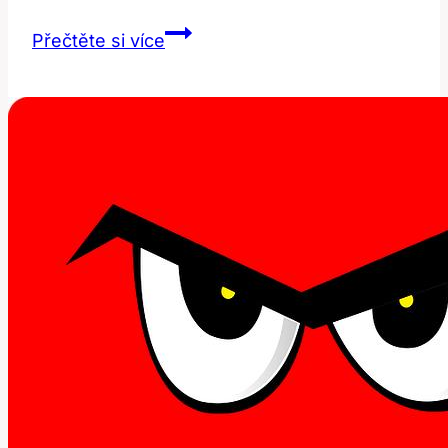
Lash
Přečtěte si více
Lifting
Ústí
nad
Orlicí:
Nejlepší
Nabídky!