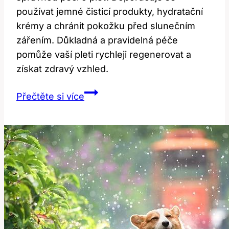
používat jemné čisticí produkty, hydratační
krémy a chránit pokožku před slunečním
zářením. Důkladná a pravidelná péče
pomůže vaší pleti rychleji regenerovat a
získat zdravý vzhled.
Péče
Přečtěte si více
po
Chemickém
Peelingu:
Jak
na
To?