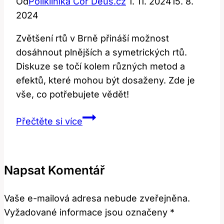
Od
Poliklinika Cor Deus.cz
1. 11. 2024
15. 8.
2024
Zvětšení rtů v Brně přináší možnost
dosáhnout plnějších a symetrických rtů.
Diskuze se točí kolem různých metod a
efektů, které mohou být dosaženy. Zde je
vše, co potřebujete vědět!
Zvětšení
Přečtěte si více
rtů
Brno:
Diskuze
Napsat Komentář
o
metodách
Vaše e-mailová adresa nebude zveřejněna.
a
Vyžadované informace jsou označeny
*
efektech!