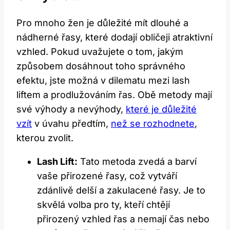
Pro mnoho žen je důležité mít dlouhé a
nádherné řasy, které dodají obličeji atraktivní
vzhled. Pokud uvažujete o tom, jakým
způsobem dosáhnout toho správného
efektu, jste možná v dilematu mezi lash
liftem a prodlužováním řas. Obě metody mají
své výhody a nevýhody,
které je důležité
vzít
v úvahu předtím,
než se rozhodnete
,
kterou zvolit.
Lash Lift:
Tato metoda zvedá a barví
vaše přirozené řasy, což vytváří
zdánlivě delší a zakulacené řasy. Je to
skvělá volba pro ty, kteří chtějí
přirozený vzhled řas a nemají čas nebo