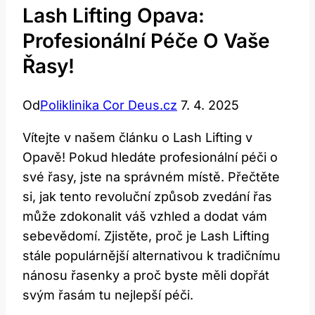
Lash Lifting Opava:
Profesionální Péče O Vaše
Řasy!
Od
Poliklinika Cor Deus.cz
7. 4. 2025
Vítejte v ‌našem článku o Lash⁢ Lifting v
Opavě! Pokud hledáte profesionální péči o
své řasy, jste na ​správném místě. Přečtěte
si, ⁤jak​ tento revoluční způsob​ zvedání⁤ řas
⁣může zdokonalit váš vzhled​ a‌ dodat ​vám
sebevědomí. Zjistěte, proč je ​Lash Lifting
stále populárnější alternativou ​k⁢ tradičnímu
⁤nánosu‍ řasenky a proč byste měli dopřát
svým⁢ řasám tu nejlepší péči.