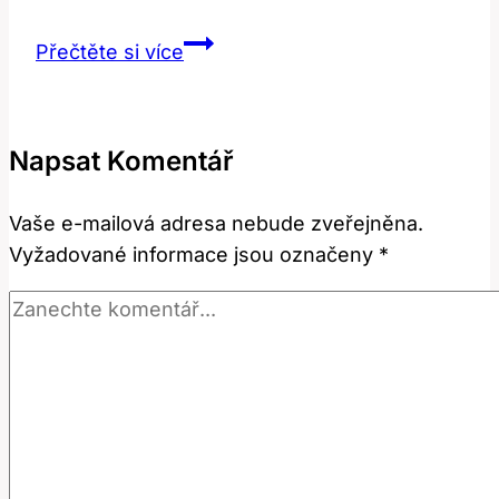
Spadlá
Přečtěte si více
víčka
po
botoxu:
Napsat Komentář
Co
dělat?
Vaše e-mailová adresa nebude zveřejněna.
Vyžadované informace jsou označeny
*