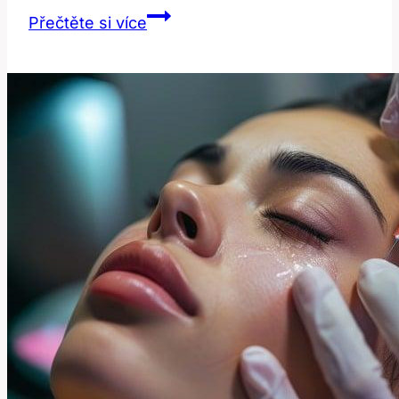
Nedostatek
Přečtěte si více
železa
a
žluté
zuby:
Existuje
souvislost?