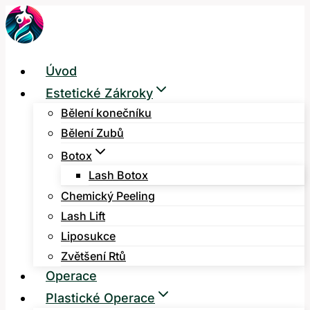
Přeskočit
na
obsah
Úvod
Estetické Zákroky
Bělení konečníku
Bělení Zubů
Botox
Lash Botox
Chemický Peeling
Lash Lift
Liposukce
Zvětšení Rtů
Operace
Plastické Operace