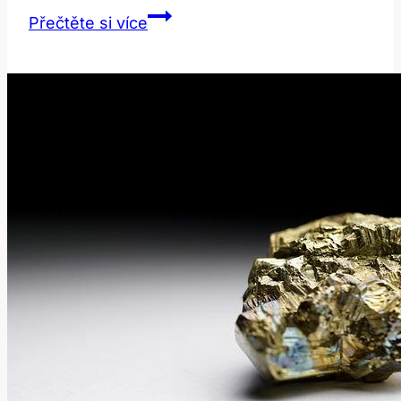
Stroj
Přečtěte si více
na
bělení
zubů:
Jaké
jsou
nejnovější
trendy?