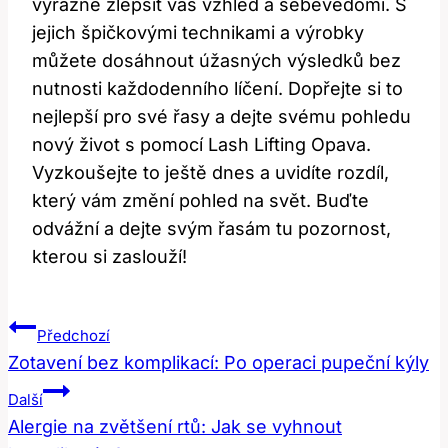
výrazně zlepšit váš ⁢vzhled a⁤ sebevědomí. S
jejich špičkovými technikami ⁤a výrobky
můžete dosáhnout úžasných výsledků bez
nutnosti⁢ každodenního líčení. Dopřejte si to
nejlepší pro své řasy a dejte svému pohledu
nový život s pomocí‍ Lash Lifting Opava.
Vyzkoušejte to⁣ ještě dnes a uvidíte ⁣rozdíl,
který vám změní pohled na‍ svět. Buďte
odvážní ⁢a dejte svým‍ řasám tu pozornost,
kterou si zaslouží!
Navigace
Předchozí
Pro
Zotavení bez komplikací: Po operaci pupeční kýly
Příspěvek
Další
Alergie na zvětšení rtů: Jak se vyhnout