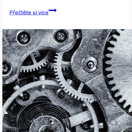
Produkty
Přečtěte si více
Pro
Lash
Lifting:
Nejlepší
na
Trhu!