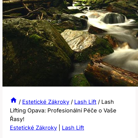
/
Estetické Zákroky
/
Lash Lift
/
Lash
Lifting Opava: Profesionální Péče o Vaše
Řasy!
Estetické Zákroky
|
Lash Lift