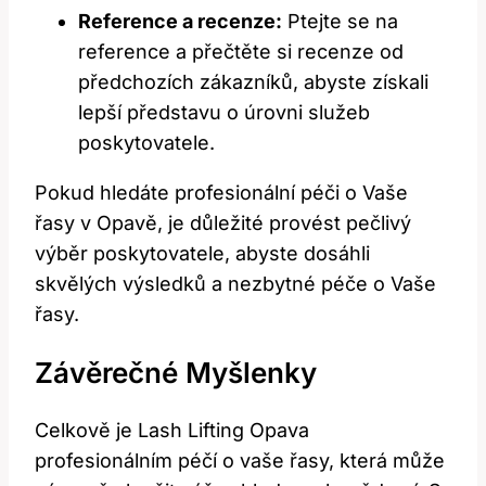
Reference a recenze:
‍Ptejte se na
reference a ‌přečtěte si recenze od
‍předchozích zákazníků, abyste ​získali
lepší představu o úrovni služeb
⁤poskytovatele.
Pokud hledáte profesionální ‍péči o Vaše
řasy⁢ v Opavě, je důležité provést⁤ pečlivý⁤
výběr poskytovatele, abyste dosáhli⁢
skvělých výsledků a ‌nezbytné péče ⁤o Vaše
řasy.
Závěrečné Myšlenky
Celkově⁣ je Lash Lifting Opava
profesionálním péčí⁤ o​ vaše řasy, ⁤která může