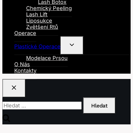
Menu
Lash Botox
Chemický Peeling
Lash Lift
Liposukce
Zvětšení Rtů
Operace
Toggle
Plastické Operace
Child
Menu
Modelace Prsou
O Nás
Kontakty
Vyhledávání