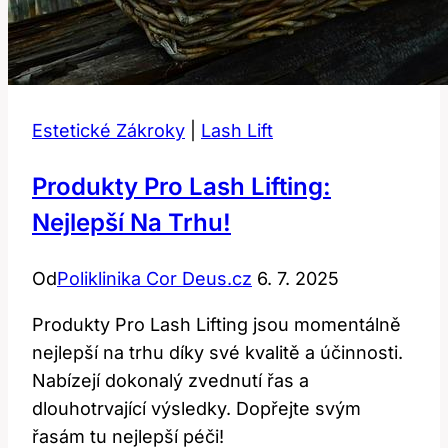
Estetické Zákroky
|
Lash Lift
Produkty Pro Lash Lifting:
Nejlepší Na Trhu!
Od
Poliklinika Cor Deus.cz
6. 7. 2025
Produkty Pro Lash Lifting jsou momentálně
nejlepší na trhu díky své kvalitě a účinnosti.
Nabízejí dokonalý zvednutí řas a
dlouhotrvající výsledky. Dopřejte svým
řasám tu nejlepší péči!