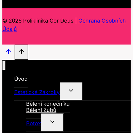
© 2026 Poliklinika Cor Deus |
Ochrana Osobních
Údajů
Úvod
Toggle
Estetické Zákroky
Child
Menu
Bělení konečníku
Bělení Zubů
Toggle
Botox
Child