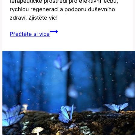
terapeutické prostředí pro efektivní léčbu,
rychlou regeneraci a podporu duševního
zdraví. Zjistěte víc!
Jeskyně
Přečtěte si více
Červené
Světlo:
Terapeutické
Prostředí
pro
Léčbu