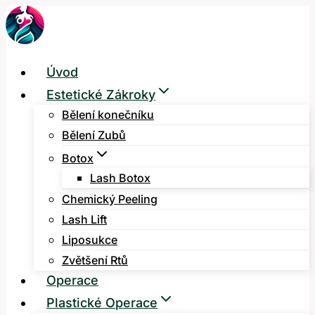
Přeskočit
na
obsah
Úvod
Estetické Zákroky
Bělení konečníku
Bělení Zubů
Botox
Lash Botox
Chemický Peeling
Lash Lift
Liposukce
Zvětšení Rtů
Operace
Plastické Operace