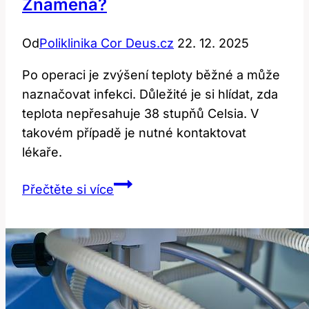
Znamená?
Od
Poliklinika Cor Deus.cz
22. 12. 2025
Po operaci je zvýšení teploty běžné a může
naznačovat infekci. Důležité je si hlídat, zda
teplota nepřesahuje 38 stupňů Celsia. V
takovém případě je nutné kontaktovat
lékaře.
Teplota
Přečtěte si více
po
operaci:
Co
to
znamená?