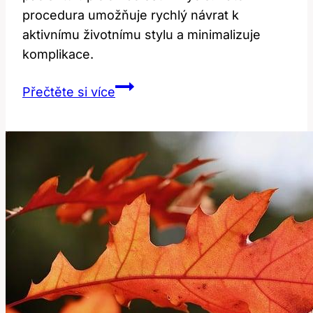
procedura umožňuje rychlý návrat k
aktivnímu životnímu stylu a minimalizuje
komplikace.
Kyčelní
Přečtěte si více
operace
v
Praze:
Rychlý
návrat
k
pohybu