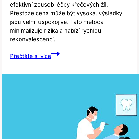
efektivní způsob léčby křečových žil.
Přestože cena může být vysoká, výsledky
jsou velmi uspokojivé. Tato metoda
minimalizuje rizika a nabízí rychlou
rekonvalescenci.
Radiofrekvenční
Přečtěte si více
operace
žil:
Cena
a
efektivita