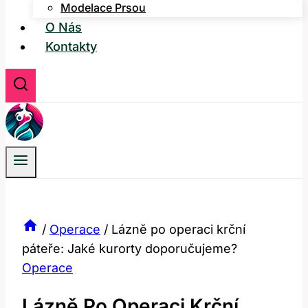
Modelace Prsou
O Nás
Kontakty
/
Operace
/
Lázně po operaci krční
páteře: Jaké kurorty doporučujeme?
Operace
Lázně Po Operaci Krční