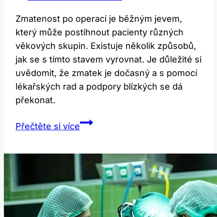
Zmatenost po operaci je běžným jevem,
který může postihnout pacienty různých
věkových skupin. Existuje několik způsobů,
jak se s tímto stavem vyrovnat. Je důležité si
uvědomit, že zmatek je dočasný a s pomocí
lékařských rad a podpory blízkých se dá
překonat.
Zmatenost
Přečtěte si více
po
operaci:
Jak
ji
řešit