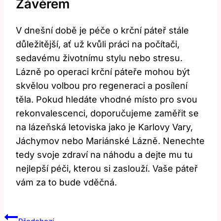
Závěrem
V dnešní době je péče o krční páteř stále
důležitější, ať už kvůli práci na počítači,
sedavému životnímu stylu nebo stresu.
Lázně po operaci krční páteře mohou být
skvělou volbou pro regeneraci a posílení
těla. Pokud hledáte vhodné místo pro svou
rekonvalescenci, doporučujeme zaměřit se
na lázeňská letoviska jako je Karlovy Vary,
Jáchymov nebo Mariánské Lázně. Nenechte
tedy svoje zdraví na náhodu a dejte mu tu
nejlepší péči, kterou si zaslouží. Vaše páteř
vám za to bude vděčná.
Navigace