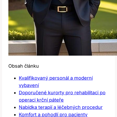
Obsah článku
Kvalifikovaný personál a moderní
vybavení
Doporučené kurorty pro rehabilitaci po
operaci krční páteře
Nabídka terapií a léčebných procedur
Komfort a pohodlí pro pacienty