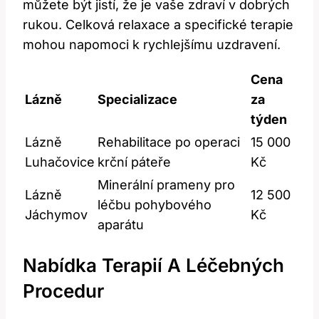
můžete být jistí, že je vaše zdraví v dobrých
rukou. Celková relaxace a specifické terapie
mohou napomoci k rychlejšímu uzdravení.
Cena
Lázně
Specializace
za
týden
Lázně
Rehabilitace po operaci
15 000
Luhačovice
krční páteře
Kč
Minerální prameny pro
Lázně
12 500
léčbu pohybového
Jáchymov
Kč
aparátu
Nabídka Terapií A Léčebných
Procedur