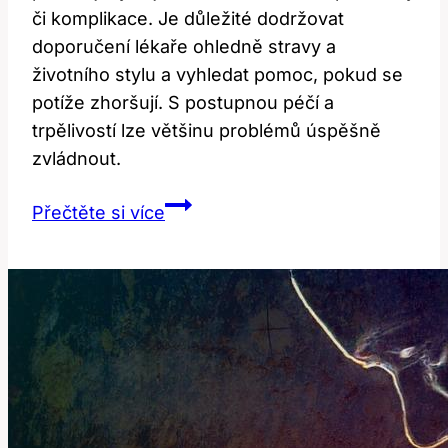
či komplikace. Je důležité dodržovat
doporučení lékaře ohledně stravy a
životního stylu a vyhledat pomoc, pokud se
potíže zhoršují. S postupnou péčí a
trpělivostí lze většinu problémů úspěšně
zvládnout.
Potíže
Přečtěte si více
po
operaci
žlučníku:
Jak
se
s
nimi
vypořádat?