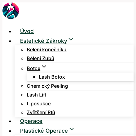
Přeskočit
na
obsah
Úvod
Estetické Zákroky
Bělení konečníku
Bělení Zubů
Botox
Lash Botox
Chemický Peeling
Lash Lift
Liposukce
Zvětšení Rtů
Operace
Plastické Operace