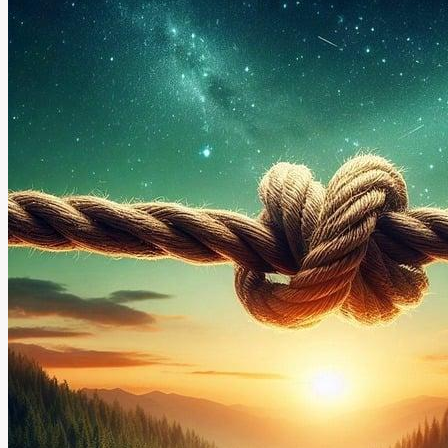
Kýly:
Co
Dělat?