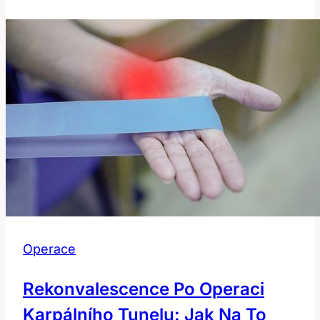
operaci:
Co
znamená
a
jak
ho
řešit?
Operace
Rekonvalescence Po Operaci
Karpálního Tunelu: Jak Na To