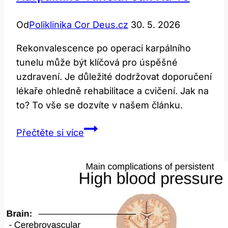
Od
Poliklinika Cor Deus.cz
30. 5. 2026
Rekonvalescence po operaci karpálního
tunelu může být klíčová pro úspěšné
uzdravení. Je důležité dodržovat doporučení
lékaře ohledně rehabilitace a cvičení. Jak na
to? To vše se dozvíte v našem článku.
Rekonvalescence
Přečtěte si více
po
operaci
karpálního
tunelu:
Jak
na
to