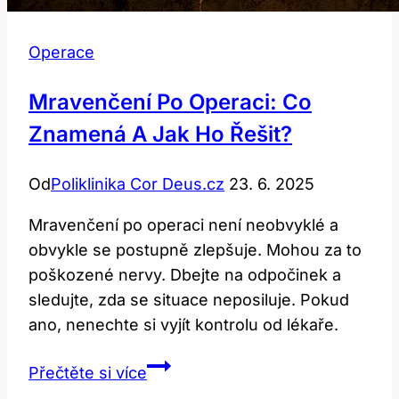
Operace
Mravenčení Po Operaci: Co
Znamená A Jak Ho Řešit?
Od
Poliklinika Cor Deus.cz
23. 6. 2025
Mravenčení po operaci není neobvyklé a
obvykle se postupně zlepšuje. Mohou za to
poškozené nervy. Dbejte na odpočinek a
sledujte, zda se situace neposiluje. Pokud
ano, nenechte si vyjít kontrolu od lékaře.
Mravenčení
Přečtěte si více
po