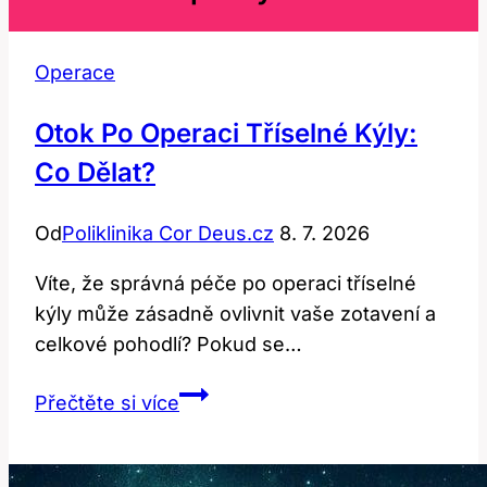
Operace
Otok Po Operaci Tříselné Kýly:
Co Dělat?
Od
Poliklinika Cor Deus.cz
8. 7. 2026
Víte, že správná péče po operaci tříselné
kýly může zásadně ovlivnit vaše zotavení a
celkové pohodlí? Pokud se…
Otok
Přečtěte si více
po
Operaci
Tříselné