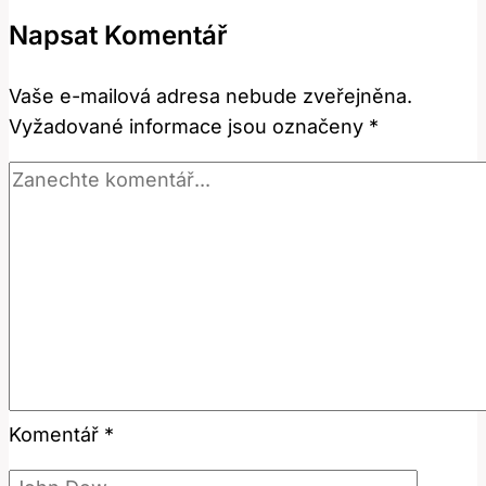
operaci
Napsat Komentář
kyčle:
Kdy
Vaše e-mailová adresa nebude zveřejněna.
je
Vyžadované informace jsou označeny
*
to
bezpečné?
Komentář
*