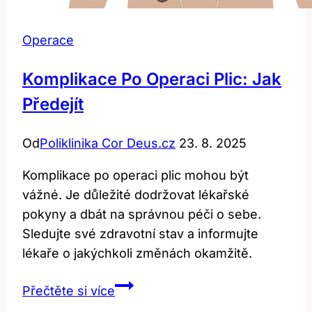
Operace
Komplikace Po Operaci Plic: Jak
Předejít
Od
Poliklinika Cor Deus.cz
23. 8. 2025
Komplikace po operaci plic mohou být
vážné. Je důležité dodržovat lékařské
pokyny a dbát na správnou péči o sebe.
Sledujte své zdravotní stav a informujte
lékaře o jakýchkoli změnách okamžitě.
Komplikace
Přečtěte si více
po