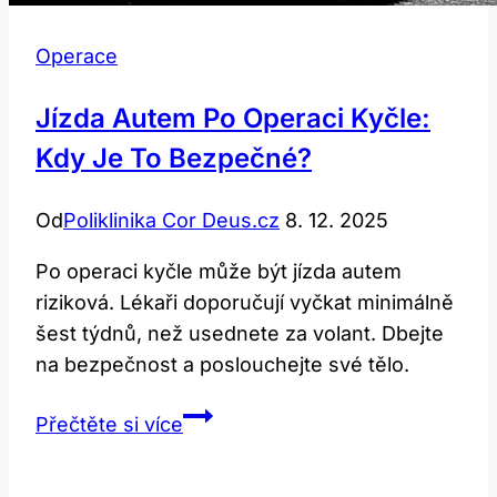
Operace
Jízda Autem Po Operaci Kyčle:
Kdy Je To Bezpečné?
Od
Poliklinika Cor Deus.cz
8. 12. 2025
Po operaci kyčle může být jízda autem
riziková. Lékaři doporučují vyčkat minimálně
šest týdnů, než usednete za volant. Dbejte
na bezpečnost a poslouchejte své tělo.
Jízda
Přečtěte si více
autem
po