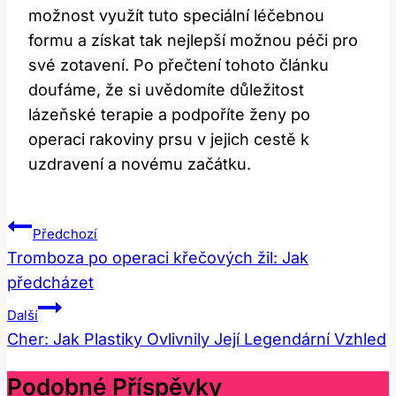
možnost využít tuto speciální léčebnou
formu a získat tak nejlepší možnou péči pro
své zotavení. Po přečtení tohoto článku
doufáme, že si uvědomíte důležitost
lázeňské terapie a podpoříte ženy po
operaci rakoviny prsu v jejich cestě k
uzdravení a novému začátku.
Navigace
Předchozí
Pro
Tromboza po operaci křečových žil: Jak
předcházet
Příspěvek
Další
Cher: Jak Plastiky Ovlivnily Její Legendární Vzhled
Podobné Příspěvky