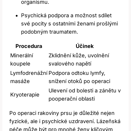
organismu.
Psychická podpora a možnost sdílet
své pocity s ostatními ženami prošlými
podobným traumatem.
Procedura
Účinek
Minerální
Zklidnění kůže, uvolnění
koupele
svalového napětí
Lymfodrenážní
Podpora odtoku lymfy,
masáže
snížení otoků po operaci
Ulevení od bolesti a zánětu v
Kryoterapie
pooperační oblasti
Po operaci rakoviny prsu je důležité nejen
fyzické, ale i psychické uzdravení. Lázeňská
péče může být pro mnohé ženy klíčovým