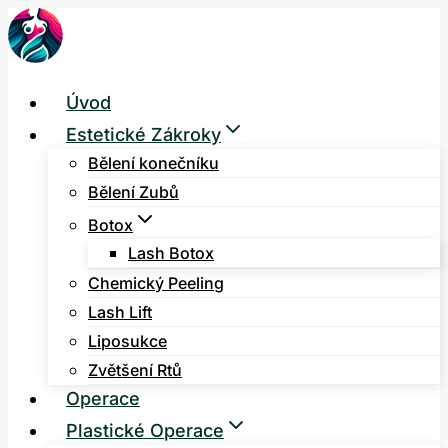
Přeskočit
na
obsah
Úvod
Estetické Zákroky
Bělení konečníku
Bělení Zubů
Botox
Lash Botox
Chemický Peeling
Lash Lift
Liposukce
Zvětšení Rtů
Operace
Plastické Operace