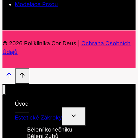
Modelace Prsou
© 2026 Poliklinika Cor Deus |
Ochrana Osobních
Údajů
Úvod
Toggle
Estetické Zákroky
Child
Menu
Bělení konečníku
Bělení Zubů