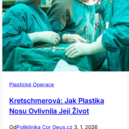
Plastické Operace
Kretschmerová: Jak Plastika
Nosu Ovlivnila Její Život
Od
Poliklinika Cor Deus.cz
3. 1. 2026