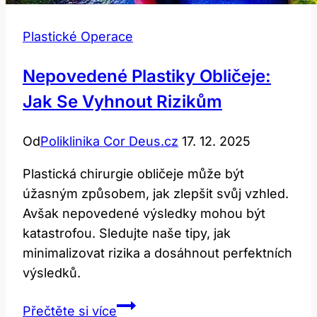
Plastické Operace
Nepovedené Plastiky Obličeje:
Jak Se Vyhnout Rizikům
Od
Poliklinika Cor Deus.cz
17. 12. 2025
Plastická chirurgie obličeje může být
úžasným způsobem, jak zlepšit svůj vzhled.
Avšak nepovedené výsledky mohou být
katastrofou. Sledujte naše tipy, jak
minimalizovat rizika a dosáhnout perfektních
výsledků.
Nepovedené
Přečtěte si více