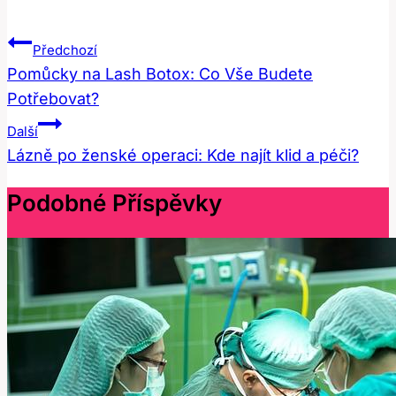
Navigace
Předchozí
Pro
Pomůcky na Lash Botox: Co Vše Budete
Potřebovat?
Příspěvek
Další
Lázně po ženské operaci: Kde najít klid a péči?
Podobné Příspěvky