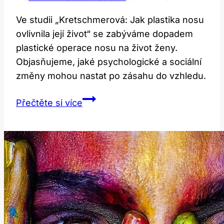
Ve studii „Kretschmerová: Jak plastika nosu
ovlivnila její život“ se zabýváme dopadem
plastické operace nosu na život ženy.
Objasňujeme, jaké psychologické a sociální
změny mohou nastat po zásahu do vzhledu.
Kretschmerová:
Přečtěte si více
Jak
plastika
nosu
ovlivnila
její
život