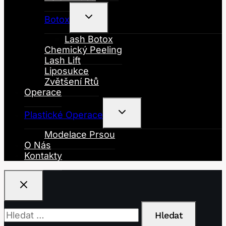
Toggle
Botox
Child
Menu
Lash Botox
Chemický Peeling
Lash Lift
Liposukce
Zvětšení Rtů
Operace
Toggle
Plastické Operace
Child
Menu
Modelace Prsou
O Nás
Kontakty
Vyhledávání