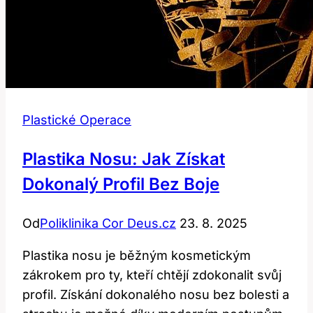
Plastické Operace
Plastika Nosu: Jak Získat
Dokonalý Profil Bez Boje
Od
Poliklinika Cor Deus.cz
23. 8. 2025
Plastika nosu je běžným kosmetickým
zákrokem pro ty, kteří chtějí zdokonalit svůj
profil. Získání dokonalého nosu bez bolesti a