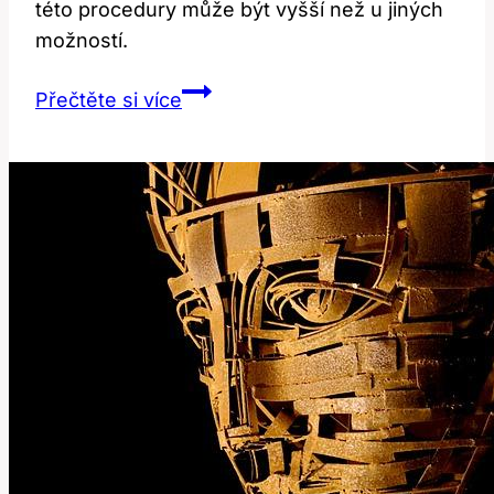
této procedury může být vyšší než u jiných
možností.
Plastika
Přečtěte si více
prsou
vlastním
tukem:
Cena
a
přínosy
této
metody