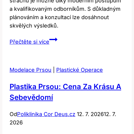
strachu je možné díky moderním postupům
a kvalifikovaným odborníkům. S důkladným
plánováním a konzultací lze dosáhnout
skvělých výsledků.
Plastika
Přečtěte si více
Nosu:
Jak
Získat
Modelace Prsou
|
Plastické Operace
Dokonalý
Profil
Plastika Prsou: Cena Za Krásu A
Bez
Sebevědomí
Boje
Od
Poliklinika Cor Deus.cz
12. 7. 2026
12. 7.
2026