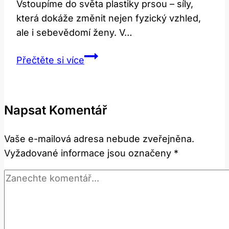
Vstoupíme do světa plastiky prsou – síly,
která dokáže změnit nejen fyzický vzhled,
ale i sebevědomí ženy. V…
Plastika
Přečtěte si více
prsou:
Cena
za
Napsat Komentář
krásu
a
Vaše e-mailová adresa nebude zveřejněna.
sebevědomí
Vyžadované informace jsou označeny
*