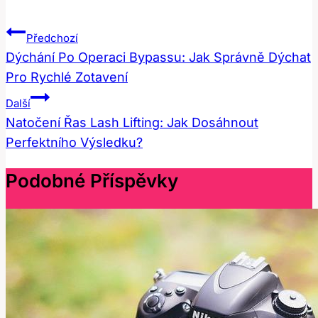
Navigace
Předchozí
Pro
Dýchání Po Operaci Bypassu: Jak Správně Dýchat
Pro Rychlé Zotavení
Příspěvek
Další
Natočení Řas Lash Lifting: Jak Dosáhnout
Perfektního Výsledku?
Podobné Příspěvky