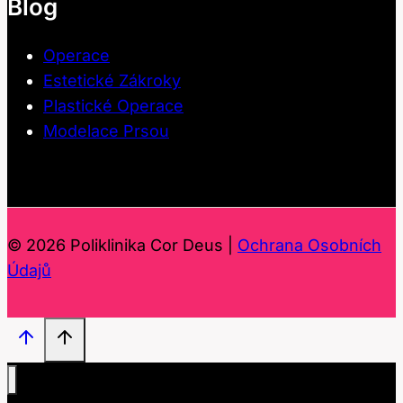
Blog
Operace
Estetické Zákroky
Plastické Operace
Modelace Prsou
© 2026 Poliklinika Cor Deus |
Ochrana Osobních
Údajů