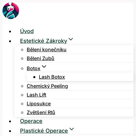
Přeskočit
na
obsah
Úvod
Estetické Zákroky
Bělení konečníku
Bělení Zubů
Botox
Lash Botox
Chemický Peeling
Lash Lift
Liposukce
Zvětšení Rtů
Operace
Plastické Operace