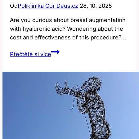
Od
Poliklinika Cor Deus.cz
28. 10. 2025
Are you curious about breast augmentation
with hyaluronic acid? Wondering⁣ about ⁤the
‍cost‍ and effectiveness‍ of this procedure?…
Zvětšení
Přečtěte si více
prsou
kyselinou
hyaluronovou:
Cena
a
efekt