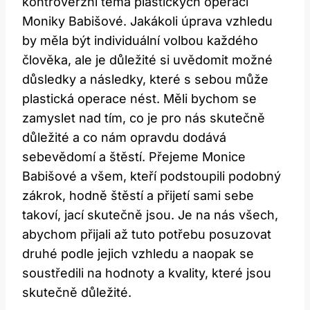
kontroverzní téma plastických operací
Moniky Babišové. ‌Jakákoli ‌úprava vzhledu
by​ měla být individuální⁣ volbou každého⁤
člověka, ale je ⁢důležité si uvědomit možné
‍důsledky a následky, ⁤které s ​sebou ⁣může
plastická⁢ operace nést. Měli⁣ bychom se
zamyslet nad tím, co ⁢je pro nás skutečně
⁣důležité ​a co nám opravdu‌ dodává
sebevědomí a štěstí. Přejeme Monice
Babišové⁢ a⁢ všem, kteří ⁢podstoupili⁤ podobný
zákrok, hodně štěstí ‌a přijetí sami sebe
takoví, jací skutečně⁢ jsou. Je na nás všech,
abychom přijali až tuto potřebu posuzovat
druhé‌ podle jejich vzhledu ⁢a naopak ‌se
‍soustředili na hodnoty⁤ a kvality, které jsou
skutečně důležité.