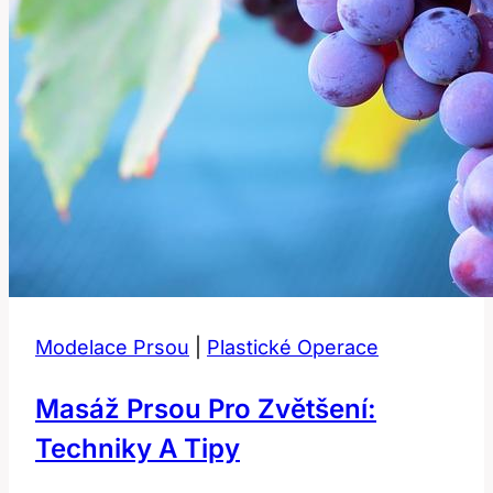
Modelace Prsou
|
Plastické Operace
Masáž Prsou Pro Zvětšení:
Techniky A Tipy