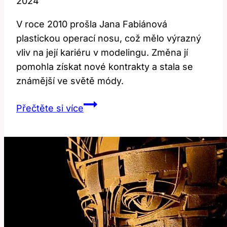
2024
V roce 2010 prošla Jana Fabiánová
plastickou operací nosu, což mělo výrazný
vliv na její kariéru v modelingu. Změna jí
pomohla získat nové kontrakty a stala se
známější ve světě módy.
Jana
Přečtěte si více
Fabiánová:
Jak
plastika
nosu
ovlivnila
její
kariéru