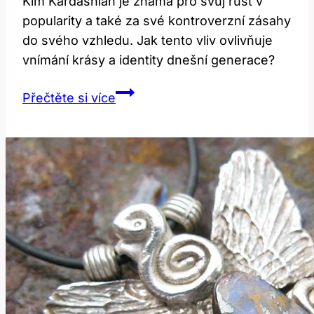
Kim Kardashian je známá pro svůj růst v
popularity a také za své kontroverzní zásahy
do svého vzhledu. Jak tento vliv ovlivňuje
vnímání krásy a identity dnešní generace?
Kim
Přečtěte si více
Kardashian:
Plastika
a
její
vliv
na
image