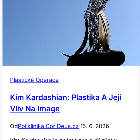
Plastické Operace
Kim Kardashian: Plastika A Její
Vliv Na Image
Od
Poliklinika Cor Deus.cz
15. 6. 2026