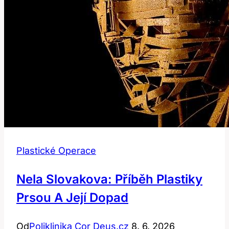
Plastické Operace
Nela Slovakova: Příběh Plastiky
Prsou A Její Dopad
Od
Poliklinika Cor Deus.cz
8. 6. 2026