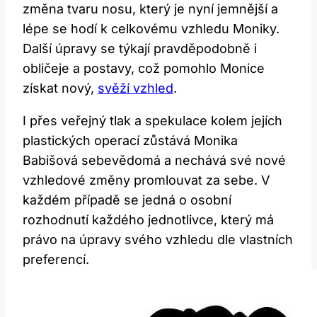
‍změna tvaru nosu,‌ který je nyní ‌jemnější a
lépe se hodí k celkovému vzhledu ‌Moniky.
Další⁤ úpravy se ‌týkají pravděpodobně i
obličeje a‌ postavy, což pomohlo ‌Monice
získat nový,
svěží vzhled
.
I přes veřejný tlak a spekulace kolem ‌jejích
plastických ⁤operací ⁢zůstává Monika
Babišová sebevědomá a⁣ nechává své nové
⁣vzhledové změny⁢ promlouvat‍ za sebe. V
každém případě ‍se‌ jedná o osobní
rozhodnutí každého​ jednotlivce, ‍který má‌
právo ‍na ‌úpravy svého vzhledu dle vlastních
preferencí.