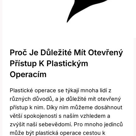
Proč‌ Je Důležité Mít Otevřený
Přístup ⁢k Plastickým
Operacím
Plastické operace​ se týkají mnoha lidí z
různých důvodů, ‍a⁢ je důležité ​mít otevřený
‌přístup ⁤k nim. Díky ⁤nim můžeme ⁣dosáhnout​
větší​ spokojenosti s ⁢naším vzhledem a​
zvýšit naši ⁤sebevědomí. Pro mnoho⁣ jedinců ​
může ⁢být plastická operace cestou k‌