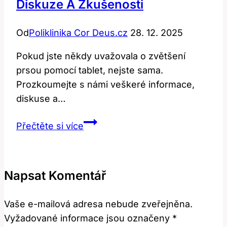
Diskuze A Zkušenosti
Od
Poliklinika Cor Deus.cz
28. 12. 2025
Pokud jste někdy​ uvažovala o ​zvětšení
prsou pomocí⁤ tablet, nejste⁢ sama.⁣
Prozkoumejte s ⁤námi ​veškeré informace,
diskuse ⁢a…
Tablety
Přečtěte si více
na
zvětšení
prsou:
Napsat Komentář
Diskuze
a
Vaše e-mailová adresa nebude zveřejněna.
zkušenosti
Vyžadované informace jsou označeny
*