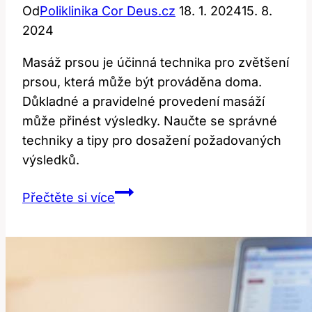
Od
Poliklinika Cor Deus.cz
18. 1. 2024
15. 8.
2024
Masáž prsou je účinná technika pro zvětšení
prsou, která může být prováděna doma.
Důkladné a pravidelné provedení masáží
může přinést výsledky. Naučte se správné
techniky a tipy pro dosažení požadovaných
výsledků.
Masáž
Přečtěte si více
prsou
pro
zvětšení:
Techniky
a
tipy