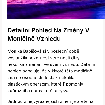
Detailní Pohled ‍na Změny V
Moničině Vzhledu
Monika Babišová si ⁤v poslední době
‍vysloužila⁤ pozornost‌ veřejnosti díky
několika změnám ⁣ve⁢ svém vzhledu. Detailní
pohled odhaluje,​ že v​ životě ‍této ‌mediálně
známé osobnosti došlo k⁣ několika
plastickým operacím, které jí pomohly⁢
zdůraznit ​a upravit‌ určité rysy.
Jednou ⁢z nejvýraznějších změn je zřetelná