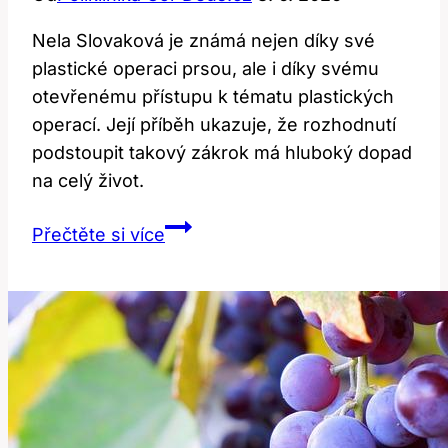
Nela Slovaková je známá nejen díky své
plastické operaci prsou, ale i díky svému
otevřenému přístupu k tématu plastických
operací. Její příběh ukazuje, že rozhodnutí
podstoupit takový zákrok má hluboký dopad
na celý život.
Nela
Přečtěte si více
Slovakova:
Příběh
plastiky
prsou
a
její
dopad