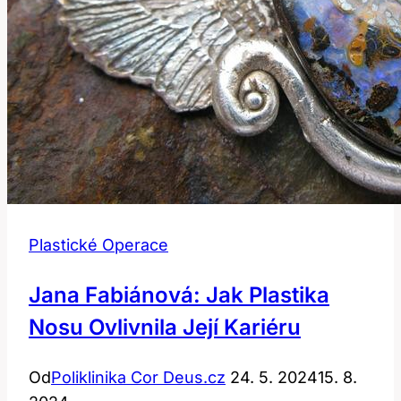
Plastické Operace
Jana Fabiánová: Jak Plastika
Nosu Ovlivnila Její Kariéru
Od
Poliklinika Cor Deus.cz
24. 5. 2024
15. 8.