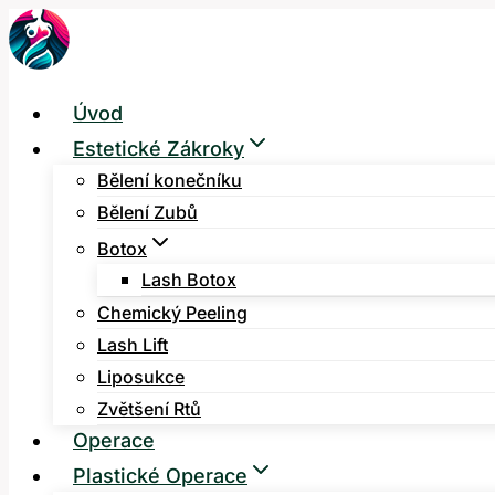
Přeskočit
na
obsah
Úvod
Estetické Zákroky
Bělení konečníku
Bělení Zubů
Botox
Lash Botox
Chemický Peeling
Lash Lift
Liposukce
Zvětšení Rtů
Operace
Plastické Operace