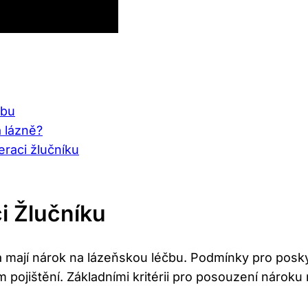
čbu
a lázně?
eraci žlučníku
i Žlučníku
a mají nárok na lázeňskou léčbu. Podmínky pro posky
ojištění. Základními kritérii pro posouzení nároku