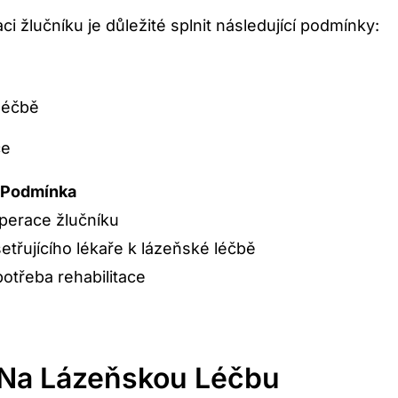
i žlučníku je důležité splnit následující podmínky:
 léčbě
ce
Podmínka
perace žlučníku
třujícího lékaře k lázeňské léčbě
otřeba rehabilitace
 Na Lázeňskou Léčbu