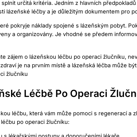
splnit určitá kritéria. Jedním z hlavních předpokladů
sti lázeňské léčby a je důležitým dokumentem pro po
í, které pokryje náklady spojené s lázeňským pobyt. 
eny a organizovány. Je vhodné se předem informov
áte zájem o lázeňskou léčbu po operaci žlučníku, ne
 zdraví je na prvním místě a lázeňská léčba může b
eňské Léčbě Po Operaci Žlučn
skou léčbu, která vám může pomoci s regenerací a z
léčbu po operaci žlučníku:
u s lékařskými postupy a doporučeními lékaře.