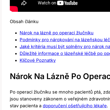
Obsah článku
Nárok na lázně po operaci žlučníku
Podmínky pro nárokování na lázeňskou lé
Jaké kritéria musí být splněny pro nárok n
Důležité informace o lázeňské léčbě po op
Klíčové Poznatky
Nárok Na Lázně Po Operac
Po operaci žlučníku se mnoho pacientů ptá, zd
jsou stanoveny zákonem o veřejném zdravotním p
stav pacienta a
doporučení ošetřujícího lékaře
.