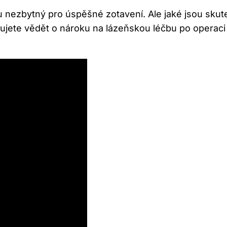
u nezbytný pro úspěšné zotavení. Ale jaké jsou skut
bujete vědět o nároku na lázeňskou léčbu po operaci ž