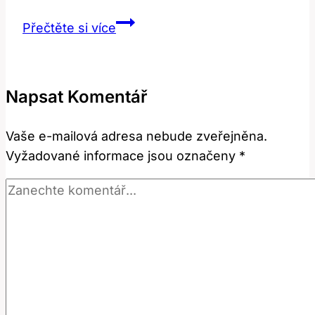
Chemický
Přečtěte si více
Peeling
v
Těhotenství:
Napsat Komentář
Proč
Se
Vaše e-mailová adresa nebude zveřejněna.
Vyhnout?
Vyžadované informace jsou označeny
*