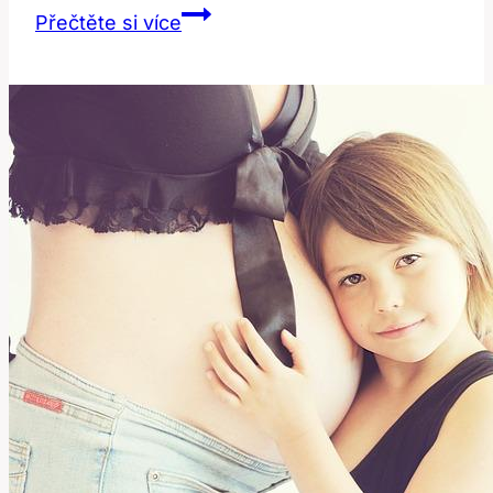
Jak
Přečtěte si více
mít
bílé
zuby:
Kompletní
průvodce