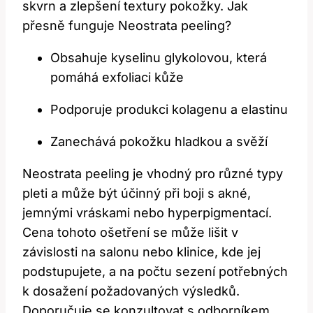
skvrn ⁣a zlepšení ‌textury pokožky. ‍Jak
‌přesně funguje Neostrata‌ peeling?
Obsahuje‌ kyselinu glykolovou,⁣ která⁣
pomáhá exfoliaci kůže
Podporuje produkci kolagenu a elastinu
Zanechává pokožku ⁤hladkou ⁣a​ svěží
Neostrata peeling je vhodný pro různé typy
pleti a⁤ může být ⁤účinný při ⁤boji s⁤ akné,
jemnými vráskami nebo hyperpigmentací.
Cena tohoto ošetření se⁤ může lišit v
závislosti na ‌salonu ​nebo klinice, kde jej
⁤podstupujete, a na ​počtu sezení potřebných
k dosažení požadovaných výsledků.
Doporučuje se⁢ konzultovat s odborníkem,