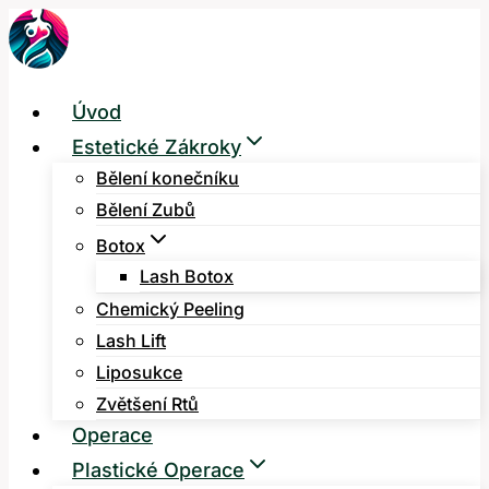
Přeskočit
na
obsah
Úvod
Estetické Zákroky
Bělení konečníku
Bělení Zubů
Botox
Lash Botox
Chemický Peeling
Lash Lift
Liposukce
Zvětšení Rtů
Operace
Plastické Operace