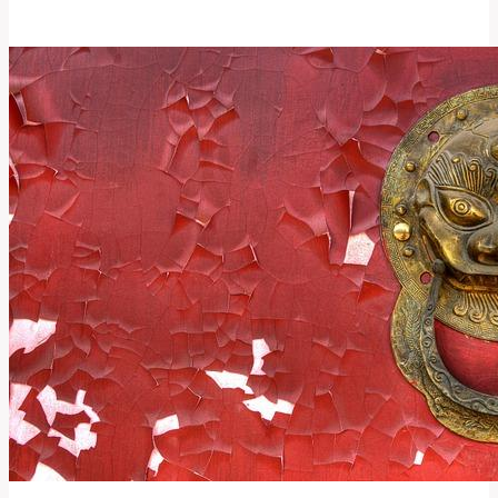
Helena
Korandová:
Cena
Chemického
Peelingu