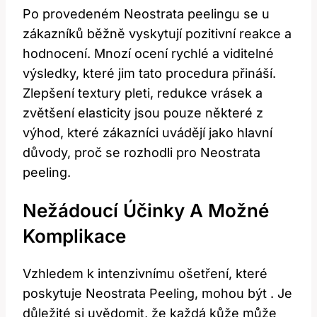
Po​ provedeném Neostrata peelingu ⁢se u
zákazníků běžně vyskytují pozitivní⁢ reakce a
hodnocení. Mnozí ocení rychlé ⁢a viditelné
⁢výsledky, které jim tato⁣ procedura přináší.
Zlepšení ‌textury⁢ pleti, redukce vrásek a
⁢zvětšení elasticity jsou pouze některé z
výhod, které zákazníci uvádějí jako hlavní
důvody, proč se⁣ rozhodli pro ‌Neostrata
peeling.
Nežádoucí Účinky⁢ A Možné
Komplikace
Vzhledem k intenzivnímu ⁣ošetření, které⁢
poskytuje Neostrata Peeling,⁣ mohou ⁣být .⁣ Je
důležité si‌ uvědomit, ‍že každá kůže může