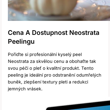
Cena A‍ Dostupnost ⁤Neostrata ​
Peelingu
Pořiďte si ⁤profesionální⁣ kyselý peel
Neostrata ⁣za skvělou cenu a obohaťte tak
svou péči o pleť o⁤ kvalitní‌ produkt. Tento
peeling⁤ je ideální ⁣pro​ odstranění⁢ odumřelých
buněk,⁢ zlepšení textury pleti a‌ redukci
jemných vrásek.