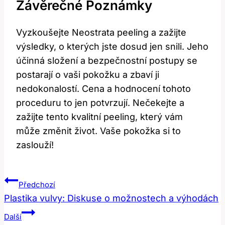
Závěrečné⁤ Poznámky
Vyzkoušejte Neostrata peeling a zažijte‍
výsledky,‌ o kterých jste dosud⁤ jen ⁤snili.‌ Jeho
účinná ​složení a bezpečnostní postupy se
‍postarají o vaši pokožku‍ a zbaví ji
nedokonalostí. Cena a hodnocení tohoto
proceduru to jen potvrzují. ⁢Nečekejte a
zažijte tento ⁣kvalitní peeling, který vám
může změnit život. ⁢Vaše pokožka ⁤si to
⁤zaslouží!
Navigace
Předchozí
Pro
Plastika vulvy: Diskuse o možnostech a výhodách
Příspěvek
Další