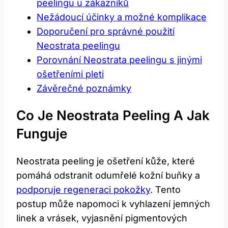
peelingu u zákazníků
Nežádoucí účinky⁢ a možné komplikace
Doporučení ‍pro správné ‍použití
Neostrata peelingu
Porovnání Neostrata ⁣peelingu ​s jinými
ošetřeními pleti
Závěrečné⁤ poznámky
Co Je Neostrata⁢ Peeling ‍a Jak
Funguje
Neostrata ⁣peeling je ošetření kůže, které
⁣pomáhá odstranit odumřelé kožní buňky a
podporuje regeneraci pokožky
. Tento
postup může napomoci ‍k ‌vyhlazení jemných‌
linek⁢ a vrásek, ‍vyjasnění pigmentových‌