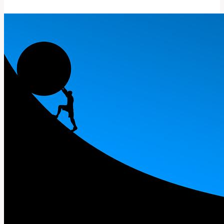
ve
Frýdku-
Místku:
Cena
a
Možnosti