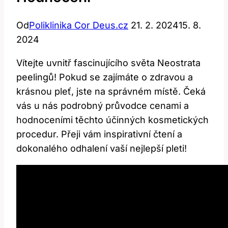
Od
Poliklinika Cor Deus.cz
21. 2. 2024
15. 8.
2024
Vítejte uvnitř‍ fascinujícího světa Neostrata
peelingů! Pokud se zajímáte o zdravou a
krásnou pleť,​ jste na ⁤správném místě. Čeká
vás u nás podrobný průvodce cenami a
hodnoceními těchto⁢ účinných kosmetických
⁢procedur. Přeji vám inspirativní ⁤čtení a ​
dokonalého odhalení‌ vaší nejlepší pleti!