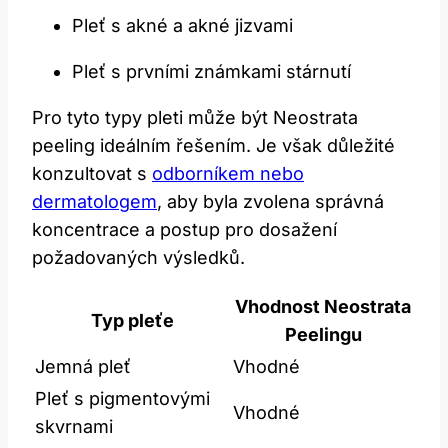
Pleť ⁤s ‌akné ‌a akné jizvami
Pleť s ‍prvními známkami⁢ stárnutí
Pro ‌tyto typy pleti může být Neostrata
peeling ideálním řešením. Je však důležité
konzultovat s
odborníkem nebo
dermatologem
, ⁣aby byla zvolena správná
koncentrace a postup ​pro dosažení
požadovaných výsledků.
Vhodnost ⁤Neostrata
Typ pleťe
Peelingu
Jemná pleť
Vhodné
Pleť ​s​ pigmentovými
Vhodné
skvrnami