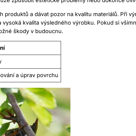
ůže způsobit estetické problémy nebo dokonce ovlivn
 produktů a dávat pozor na kvalitu materiálů. Při vý
a vysoká kvalita výsledného výrobku. Pokud si všimne
 možné škody v budoucnu.
ní
y
cování a úprav povrchu