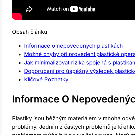
Obsah článku
Informace o nepovedených plastikách
Možné chyby při provedení plastické oper
Jak minimalizovat rizika spojená s plastika
Doporučení pro úspěšný výsledek plastic
Klíčové Poznatky
Informace O Nepovedenýc
Plastiky jsou běžným materiálem v mnoha odvět
problémy. Jedním z častých problémů je křehk