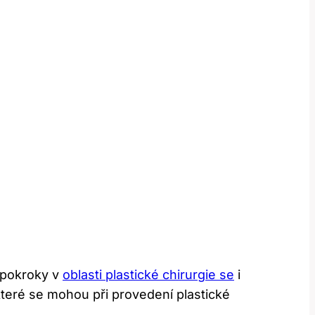
s pokroky v
oblasti plastické chirurgie se
i
které se mohou při provedení plastické