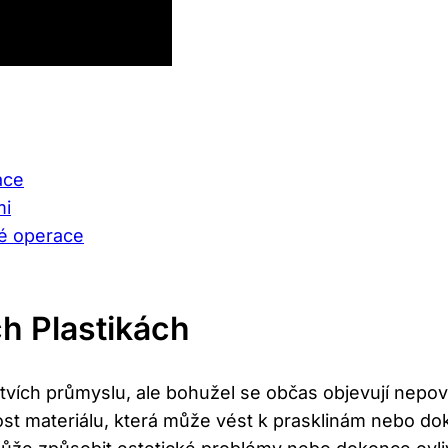
ace
mi
ké operace
h Plastikách
vích průmyslu, ale bohužel se občas objevují nepo
ost materiálu, která může vést k prasklinám nebo d