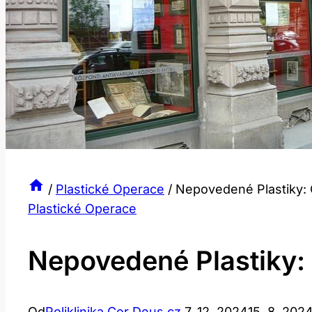
/
Plastické Operace
/
Nepovedené Plastiky:
Plastické Operace
Nepovedené Plastiky:
Od
Poliklinika Cor Deus.cz
7. 12. 2024
15. 8. 202