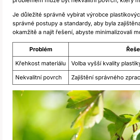
problémem může být nekvalitní povrch, který m
Je důležité správně vybírat výrobce plastikových
správné postupy a standardy, aby byla zajištěn
okamžitě a najít řešení, abyste minimalizovali
Problém
Řeše
Křehkost materiálu
Volba vyšší kvality plastik
Nekvalitní povrch
Zajištění správného zpra