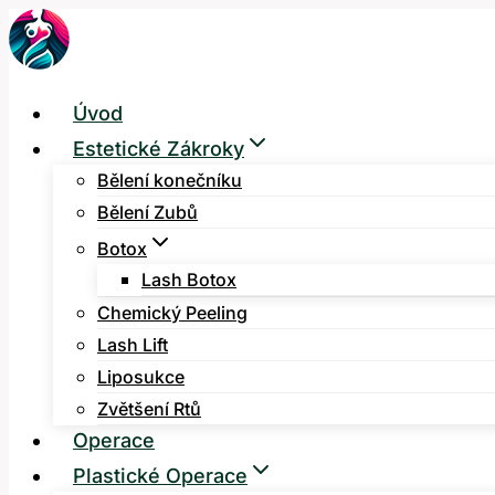
Přeskočit
na
obsah
Úvod
Estetické Zákroky
Bělení konečníku
Bělení Zubů
Botox
Lash Botox
Chemický Peeling
Lash Lift
Liposukce
Zvětšení Rtů
Operace
Plastické Operace