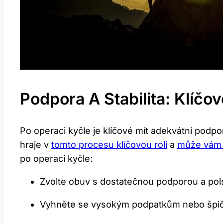
Podpora A Stabilita: Klíčo
Po operaci kyčle je klíčové mít adekvátní podpo
hraje v
tomto procesu klíčovou roli
a
může vám 
po operaci kyčle:
Zvolte obuv s dostatečnou podporou a pol
Vyhněte se vysokým podpatkům nebo špičat