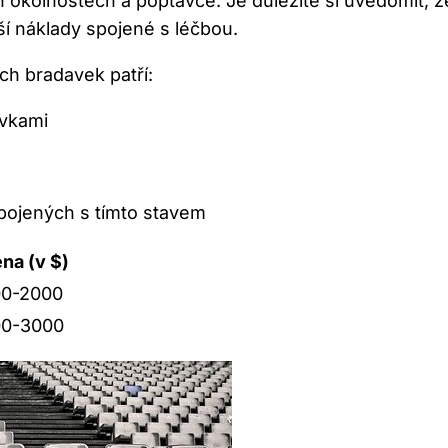
ích okolnostech a poptávce. Je důležité si uvědomit
ší náklady spojené s léčbou.
h bradavek patří:
avkami
 spojených s tímto stavem
na (v $)
0-2000
00-3000