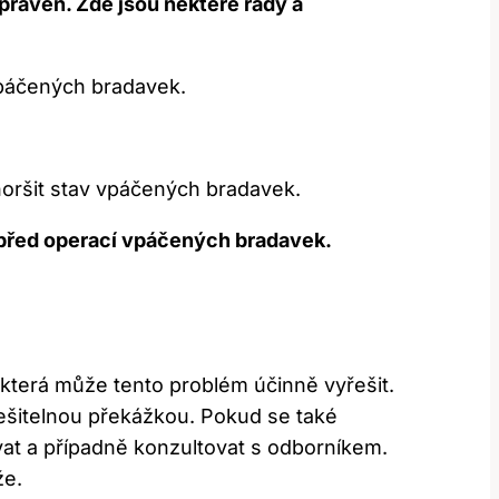
ipraven. Zde jsou některé rady a
vpáčených bradavek.
oršit stav vpáčených bradavek.
by před operací vpáčených bradavek.
 která může tento problém účinně vyřešit.
eřešitelnou překážkou. Pokud se také
at a případně konzultovat s odborníkem.
že.