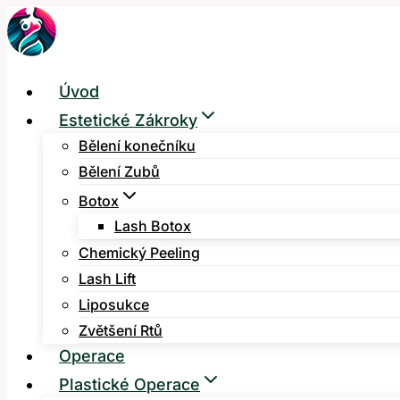
Přeskočit
na
obsah
Úvod
Estetické Zákroky
Bělení konečníku
Bělení Zubů
Botox
Lash Botox
Chemický Peeling
Lash Lift
Liposukce
Zvětšení Rtů
Operace
Plastické Operace