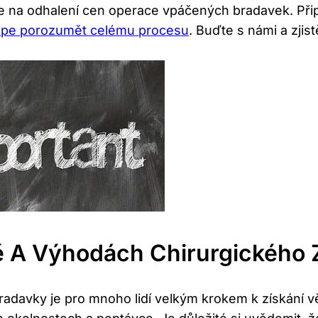
e na odhalení cen operace vpáčených bradavek. Přip
épe porozumět celému procesu
. Buďte s námi a zjis
ě A Výhodách Chirurgického 
adavky je pro mnoho lidí velkým krokem k získání v