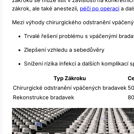
zákroku se může lišit v závislosti na konkrétn
zákrok, ale také anestezii,
péči po operaci
a dal
Mezi výhody chirurgického odstranění vpáčenýc
Trvalé řešení problému s vpáčenými brad
Zlepšení vzhledu a sebedůvěry
Snížení rizika infekcí a dalších komplikací
Typ Zákroku
Ce
Chirurgické odstranění vpáčených bradavek
50
Rekonstrukce bradavek
8