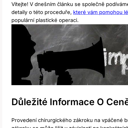
Vítejte! V dnešním článku se společně podívám
detaily o této proceduře,
které vám pomohou l
populární plastické operaci.
Důležité Informace O Cen
Provedení chirurgického zákroku na vpáčené br