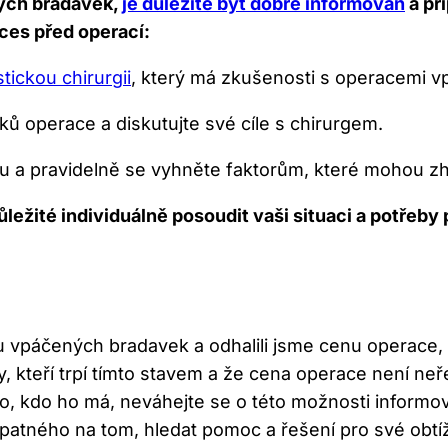
ých bradavek,
je důležité být dobře informován
a př
ces před operací:
tickou chirurgii
, který má zkušenosti s operacemi 
ků operace a diskutujte své cíle s chirurgem.
u a pravidelně se vyhněte faktorům, které mohou zh
důležité individuálně posoudit vaši situaci a potře
u vpáčených bradavek a odhalili jsme cenu operace,
 ty, kteří trpí tímto stavem a že cena operace není n
, kdo ho má, neváhejte se o této možnosti informov
c špatného na tom, hledat pomoc a řešení pro své obtí