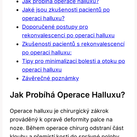
Jak probíhá operace halluxu?
Jaké jsou zkušenosti pacientů po
operaci halluxu?
Doporučené postupy pro
rekonvalescenci po operaci halluxu
Zkušenosti pacientů s rekonvalescencí
po operaci halluxu:
Tipy pro minimalizaci bolesti a otoku po
operaci halluxu
Závěrečné poznámky
Jak Probíhá Operace Halluxu?
Operace halluxu je chirurgický zákrok
prováděný k opravě deformity palce na
noze. Během operace chirurg odstraní část
kloubu a přemístí kosti do správné polohy.