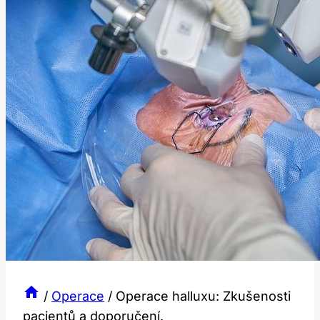
/
Operace
/
Operace halluxu: Zkušenosti
pacientů a doporučení.