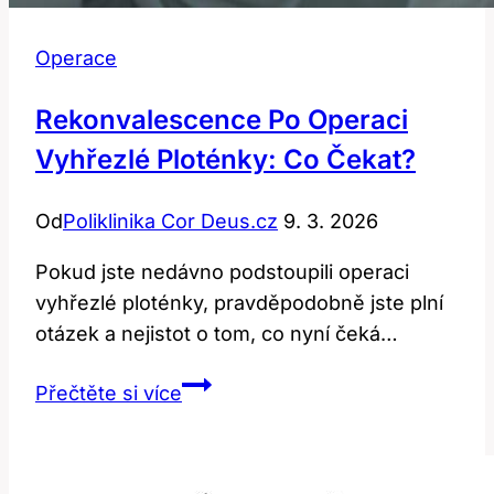
Operace
Rekonvalescence Po Operaci
Vyhřezlé Ploténky: Co Čekat?
Od
Poliklinika Cor Deus.cz
9. 3. 2026
Pokud jste nedávno podstoupili operaci
vyhřezlé ploténky, pravděpodobně jste plní
otázek a nejistot o tom, co nyní čeká…
Rekonvalescence
Přečtěte si více
po
Operaci
Vyhřezlé