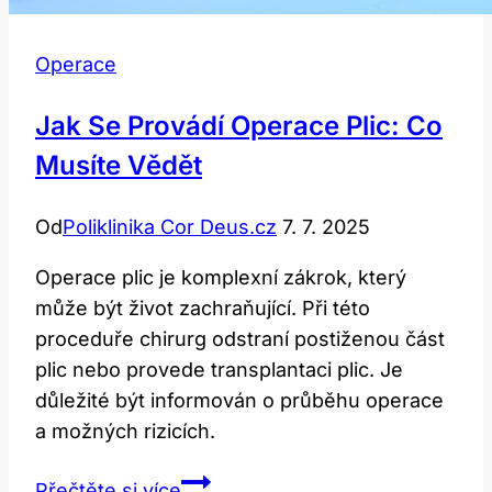
Operace
Jak Se Provádí Operace Plic: Co
Musíte Vědět
Od
Poliklinika Cor Deus.cz
7. 7. 2025
Operace plic je komplexní zákrok, který
může být život zachraňující. Při této
proceduře chirurg odstraní postiženou část
plic nebo provede transplantaci plic. Je
důležité být informován o průběhu operace
a možných rizicích.
Jak
Přečtěte si více