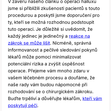
V závěru našeho článku o operaci halluxu
jsme si přiblížili zkušenosti pacientů s touto
procedurou a poskytli jsme doporučení pro
ty, kteří se možná rozhodnou podstoupit
tuto operaci. Je důležité si uvědomit, že
každý jedinec je jedinečný a
reakce na
zákrok se může lišit
. Nicméně, správná
informovanost a pečlivé sledování pokynů
lékařů může pomoci minimalizovat
potenciální rizika a zvýšit úspěšnost
operace. Přejeme vám mnoho zdaru v
vašem léčebném procesu a doufáme, že
naše rady vám budou nápomocné při
rozhodování se o chirurgickém zákroku.
Buďte trpěliví a důvěřujte lékařům,
kteří vám
poskytují péči
.