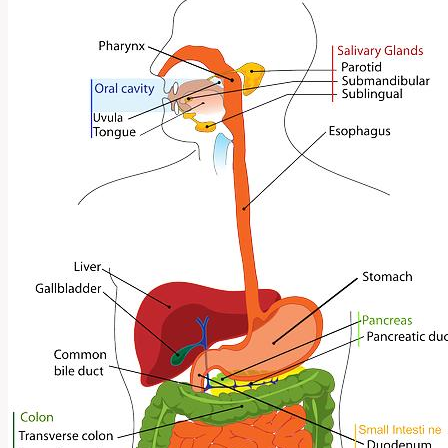
Ploténky:
Co
Čekat?