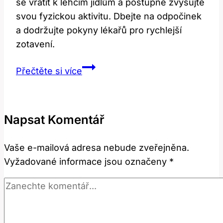
se vrátit k lehčím jídlům a postupně zvyšujte
svou fyzickou aktivitu. Dbejte na odpočinek
a dodržujte pokyny lékařů pro rychlejší
zotavení.
Trávení
Přečtěte si více
po
operaci
žlučníku:
Napsat Komentář
Jak
se
Vaše e-mailová adresa nebude zveřejněna.
dostat
Vyžadované informace jsou označeny
*
do
formy