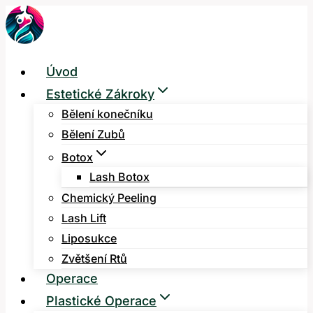
Přeskočit
na
obsah
Úvod
Estetické Zákroky
Bělení konečníku
Bělení Zubů
Botox
Lash Botox
Chemický Peeling
Lash Lift
Liposukce
Zvětšení Rtů
Operace
Plastické Operace