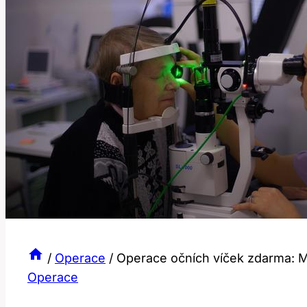
/
Operace
/
Operace očních víček zdarma: Mý
Operace