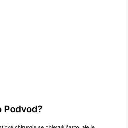
​ Podvod?
cké chirurgie se objevují často,⁤ ale je‍