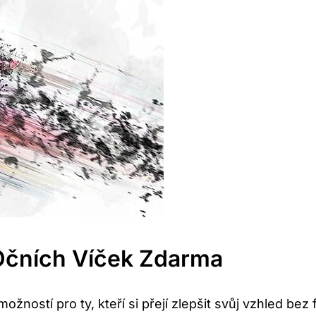
Očních ⁢víček ⁢zdarma
ostí pro ⁤ty, kteří si ⁤přejí⁢ zlepšit svůj vzhled ⁣bez