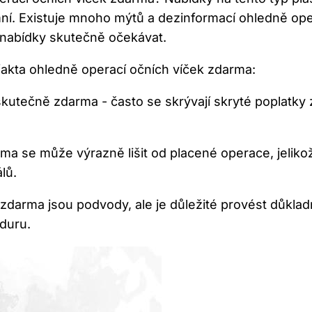
imní. Existuje mnoho mýtů a dezinformací​ ohledně⁢ ope
 nabídky skutečně‌ očekávat.
fakta ohledně operací očních víček​ zdarma:
kutečně zdarma -‌ často se skrývají skryté poplatky 
ma se může výrazně lišit od placené⁢ operace, ​jelik
lů.
darma jsou podvody, ale⁢ je důležité provést důkladn
eduru.