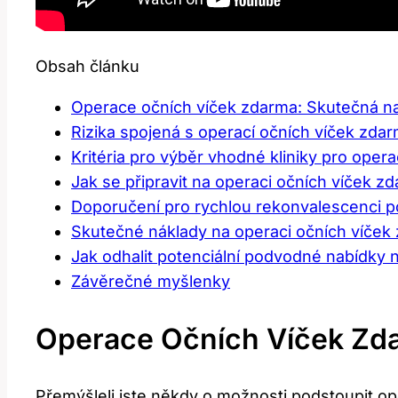
Obsah článku
Operace očních víček zdarma:⁣ Skutečná⁤ n
Rizika spojená​ s⁢ operací očních ⁢víček ⁢zda
Kritéria pro výběr vhodné kliniky pro opera
Jak se⁣ připravit na operaci očních víček z
Doporučení pro⁢ rychlou ⁣rekonvalescenci p
Skutečné náklady na operaci očních víček‌
Jak odhalit potenciální podvodné nabídky ‍na
Závěrečné myšlenky
Operace Očních Víček Zda
Přemýšleli⁢ jste​ někdy o možnosti podstoupit ope