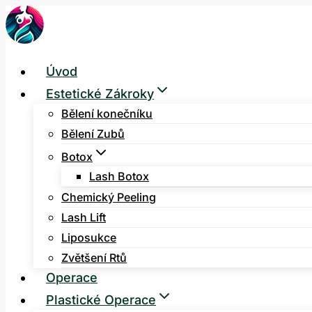
Přeskočit
na
obsah
Úvod
Estetické Zákroky
Bělení konečníku
Bělení Zubů
Botox
Lash Botox
Chemický Peeling
Lash Lift
Liposukce
Zvětšení Rtů
Operace
Plastické Operace