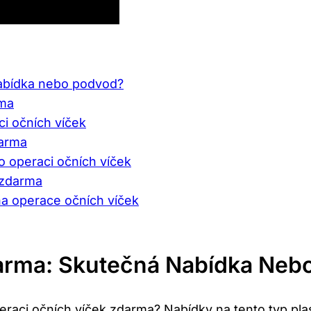
abídka nebo​ podvod?
rma
ci očních víček
darma
o operaci očních víček
 zdarma
 ‌operace​ očních ‍víček
rma:⁣ Skutečná⁤ Nabídka Nebo
raci⁤ očních víček​ zdarma? Nabídky na tento typ plasti