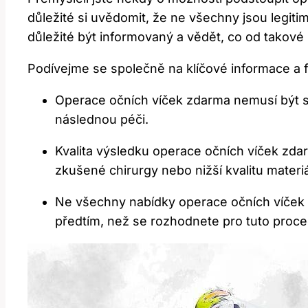
důležité si uvědomit,⁣ že ne‌ všechny jsou legit
důležité být informovaný ⁢a vědět, co od takové
Podívejme se⁢ společně na klíčové informace a 
Operace očních víček ​zdarma nemusí být ‍s
následnou péči.
Kvalita výsledku operace⁢ očních víček zdar
zkušené chirurgy nebo ​nižší kvalitu materiá
Ne ‌všechny nabídky operace očních ‌víček z
předtím, než se rozhodnete pro tuto‌ proc