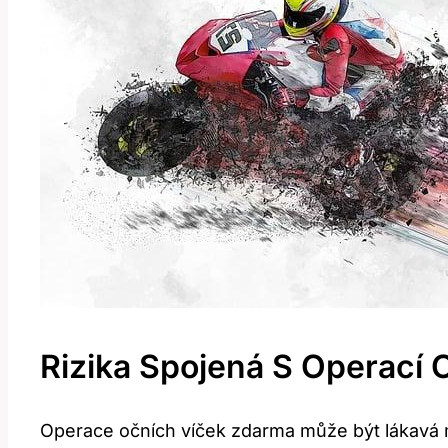
Rizika Spojená​ S⁢ Operací 
Operace očních víček⁢ zdarma může být lákavá možn