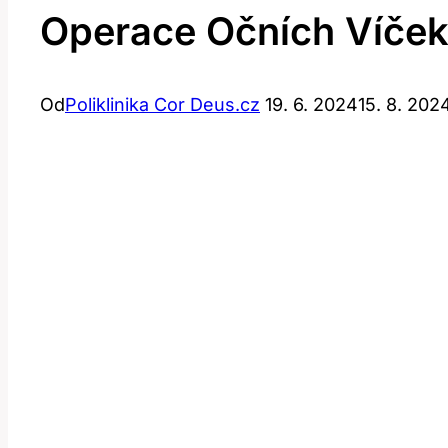
Operace Očních Víček
Od
Poliklinika Cor Deus.cz
19. 6. 2024
15. 8. 202