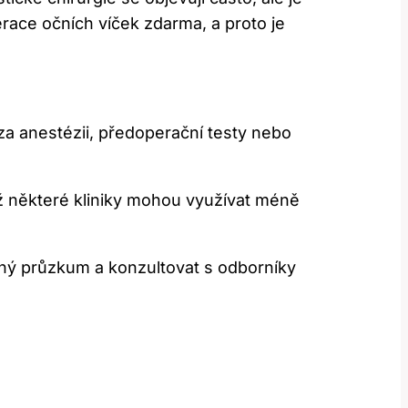
race očních víček zdarma, ​a ‍proto je
za anestézii, předoperační‌ testy nebo
ož některé kliniky⁤ mohou využívat méně
ý průzkum‌ a‌ konzultovat⁣ s⁣ odborníky