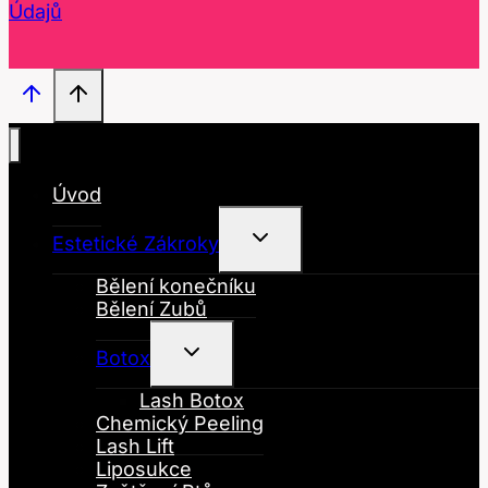
Údajů
Úvod
Toggle
Estetické Zákroky
Child
Menu
Bělení konečníku
Bělení Zubů
Toggle
Botox
Child
Menu
Lash Botox
Chemický Peeling
Lash Lift
Liposukce