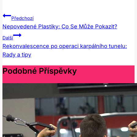
Navigace
Předchozí
Pro
Nepovedené Plastiky: Co Se Může Pokazit?
Příspěvek
Další
Rekonvalescence po operaci karpálního tunelu:
Rady a tipy
Podobné Příspěvky