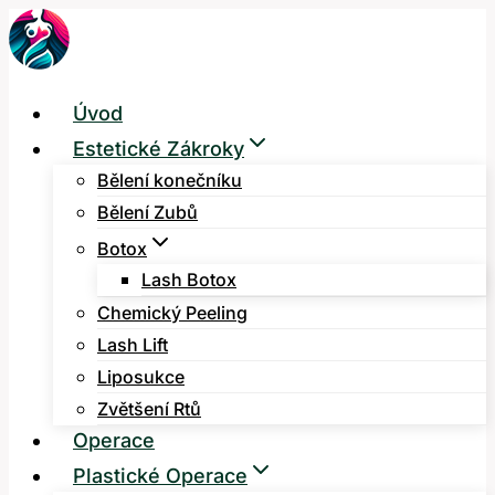
Přeskočit
na
obsah
Úvod
Estetické Zákroky
Bělení konečníku
Bělení Zubů
Botox
Lash Botox
Chemický Peeling
Lash Lift
Liposukce
Zvětšení Rtů
Operace
Plastické Operace