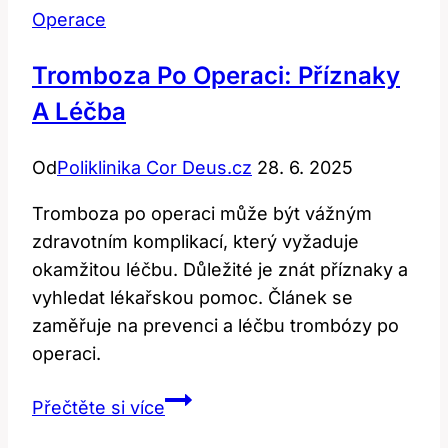
Operace
Tromboza Po Operaci: Příznaky
A Léčba
Od
Poliklinika Cor Deus.cz
28. 6. 2025
Tromboza po operaci může být vážným
zdravotním komplikací, který vyžaduje
okamžitou léčbu. Důležité je znát příznaky a
vyhledat lékařskou pomoc. Článek se
zaměřuje na prevenci a léčbu trombózy po
operaci.
Tromboza
Přečtěte si více
po