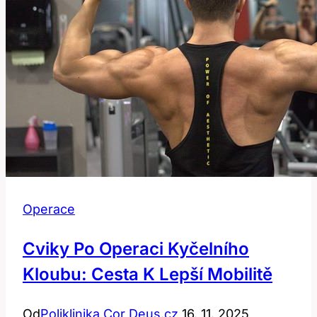
Operace
Cviky Po Operaci Kyčelního
Kloubu: Cesta K Lepší Mobilitě
Od
Poliklinika Cor Deus.cz
16. 11. 2025