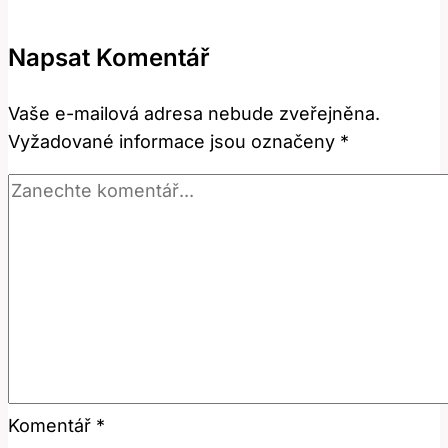
operaci:
Příznaky
Napsat Komentář
a
léčba
Vaše e-mailová adresa nebude zveřejněna.
Vyžadované informace jsou označeny
*
Komentář
*