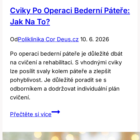
Cviky Po Operaci Bederní Páteře:
Jak Na To?
Od
Poliklinika Cor Deus.cz
10. 6. 2026
Po operaci bederní páteře je důležité dbát
na cvičení a rehabilitaci. S vhodnými cviky
lze posílit svaly kolem páteře a zlepšit
pohyblivost. Je důležité poradit se s
odborníkem a dodržovat individuální plán
cvičení.
Cviky
Přečtěte si více
po
operaci
bederní