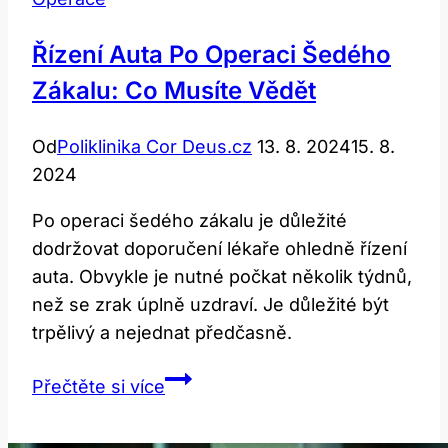
Řízení Auta Po Operaci Šedého
Zákalu: Co Musíte Vědět
Od
Poliklinika Cor Deus.cz
13. 8. 2024
15. 8.
2024
Po operaci šedého zákalu je důležité
dodržovat doporučení lékaře ohledně řízení
auta. Obvykle je nutné počkat několik týdnů,
než se zrak úplně uzdraví. Je důležité být
trpělivý a nejednat předčasně.
Řízení
Přečtěte si více
auta
po