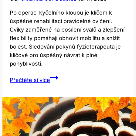
Po operaci kyčelního kloubu je klíčem k
úspěšné rehabilitaci pravidelné cvičení.
Cviky zaměřené na posílení svalů a zlepšení
flexibility pomáhají obnovit mobilitu a snížit
bolest. Sledování pokynů fyzioterapeuta je
klíčové pro úspěšný návrat k plné
pohyblivosti.
Cviky
Přečtěte si více
po
operaci
kyčelního
kloubu:
Cesta
k