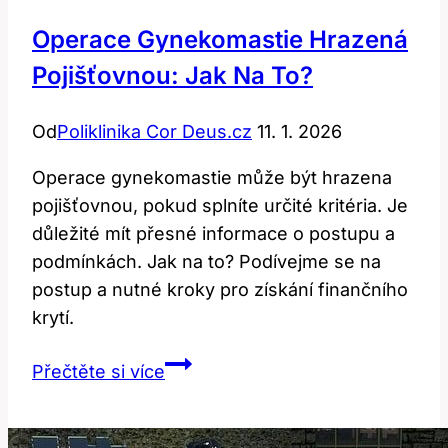
Operace Gynekomastie Hrazená
Pojišťovnou: Jak Na To?
Od
Poliklinika Cor Deus.cz
11. 1. 2026
Operace gynekomastie může být hrazena
pojišťovnou, pokud splníte určité kritéria. Je
důležité mít přesné informace o postupu a
podmínkách. Jak na to? Podívejme se na
postup a nutné kroky pro získání finančního
krytí.
Operace
Přečtěte si více
gynekomastie
hrazená
pojišťovnou: