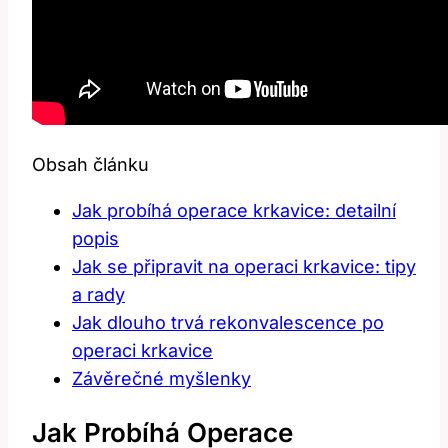
Obsah článku
Jak probíhá operace krkavice: detailní
popis
Jak se připravit na operaci krkavice: tipy
a rady
Jak dlouho trvá rekonvalescence po
operaci krkavice
Závěrečné myšlenky
Jak Probíhá Operace