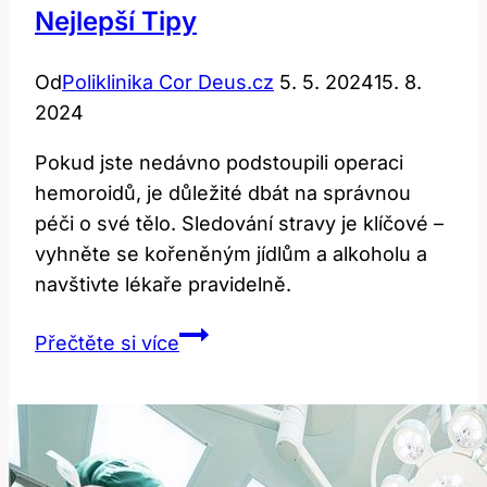
Nejlepší Tipy
Od
Poliklinika Cor Deus.cz
5. 5. 2024
15. 8.
2024
Pokud jste nedávno podstoupili operaci
hemoroidů, je důležité dbát na správnou
péči o své tělo. Sledování stravy je klíčové –
vyhněte se kořeněným jídlům a alkoholu a
navštivte lékaře pravidelně.
Strava
Přečtěte si více
po
operaci
hemoroidů:
Nejlepší
tipy