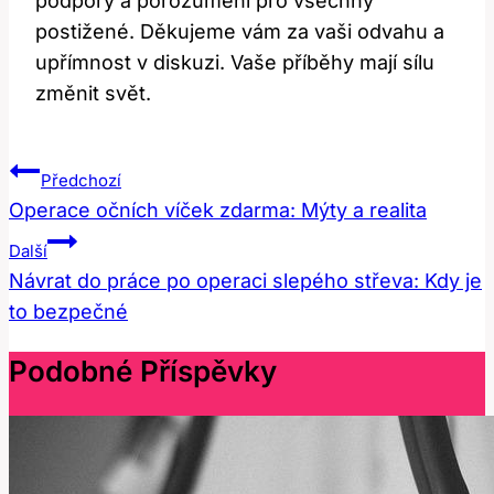
podpory a ‌porozumění pro všechny
⁤postižené. Děkujeme⁢ vám za vaši odvahu ‍a ​
upřímnost v diskuzi. Vaše příběhy mají sílu
‌změnit svět.
Navigace
Předchozí
Pro
Operace očních víček zdarma: Mýty a realita
Příspěvek
Další
Návrat do práce po operaci slepého střeva: Kdy je
to bezpečné
Podobné Příspěvky