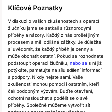
Klíčové Poznatky
V⁢ diskuzi o⁤ vašich zkušenostech s operací
žlučníku jsme se‍ setkali s⁢ různorodými
příběhy a názory. Každý z nás prošel jiným
procesem a měl ⁣odlišné zážitky. Je důležité
si uvědomit, že každý příběh je cenný a
může obohatit ostatní. Pokud se⁢ rozhodnete
podstoupit⁤ operaci žlučníku,
nebo se
s ní již
⁢potýkáte, pamatujte na sílu⁤ sdílení informací
a podpory. Nikdy nejste sami. Vaše
zkušenosti mohou​ pomoci i ostatním, kteří
‌čelí⁣ podobným výzvám. Buďte otevření,
ochotní‌ naslouchat a podělit se⁤ o své
příběhy. Společně můžeme vytvořit síť