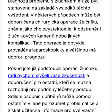
Diagnóza problémů s žlučníkem může být
stanovena‍ na základě výsledků těchto
vyšetření. V některých případech může být
doporučena chirurgická ⁤operace žlučníku,
známá jako cholecystektomie, k odstranění
žlučníkových kamenů nebo jiných
komplikací. ​Tato operace je ​obvykle
⁢prováděna laparoskopicky a‌ většinou‍ má ​
dobrou ‍prognózu.
Pokud jste již podstoupili operaci žlučníku,
rádi bychom slyšeli vaše zkušenosti
a
doporučení pro ostatní, kteří se možná⁤
rozhodují⁤ pro podobný⁣ léčebný postup.
Sdílení osobních příběhů může pomoci
ostatním v lépe ⁢porozumět ⁣problematice a
získat užitečné informace pro své vlastní