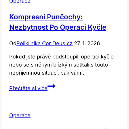
Operace
Kompresní Punčochy:
Nezbytnost Po Operaci Kyčle
Od
Poliklinika Cor Deus.cz
27. 1. 2026
Pokud jste právě podstoupili operaci kyčle
nebo se s někým blízkým setkali s touto
nepříjemnou situací, pak vám…
Kompresní
Přečtěte si více
punčochy:
Nezbytnost
po
Operace
operaci
kyčle