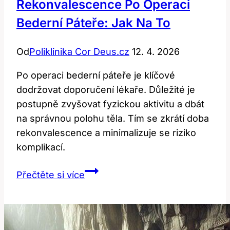
Rekonvalescence Po Operaci
Bederní Páteře: Jak Na To
Od
Poliklinika Cor Deus.cz
12. 4. 2026
Po operaci bederní páteře je klíčové
dodržovat doporučení lékaře. Důležité je
postupně zvyšovat fyzickou aktivitu a dbát
na správnou polohu těla. Tím se zkrátí doba
rekonvalescence a minimalizuje se riziko
komplikací.
Rekonvalescence
Přečtěte si více
po
operaci
bederní
páteře: