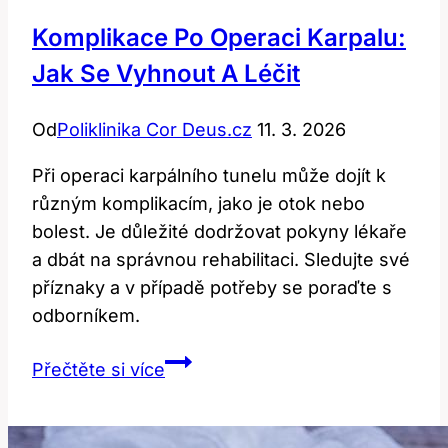
Komplikace Po Operaci Karpalu:
Jak Se Vyhnout A Léčit
Od
Poliklinika Cor Deus.cz
11. 3. 2026
Při operaci karpálního tunelu může dojít k
různým komplikacím, jako je otok nebo
bolest. Je důležité dodržovat pokyny lékaře
a dbát na správnou rehabilitaci. Sledujte své
příznaky a v případě potřeby se poraďte s
odborníkem.
Komplikace
Přečtěte si více
po
operaci
karpalu: