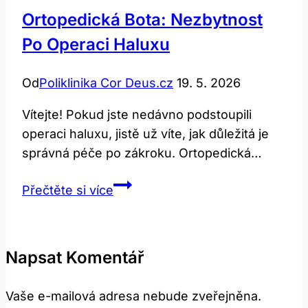
Ortopedická Bota: Nezbytnost
Po Operaci Haluxu
Od
Poliklinika Cor Deus.cz
19. 5. 2026
Vítejte! Pokud jste nedávno podstoupili
operaci haluxu, jistě už víte, jak důležitá je
správná péče po zákroku. Ortopedická…
Ortopedická
Přečtěte si více
Bota:
Nezbytnost
po
Napsat Komentář
Operaci
Haluxu
Vaše e-mailová adresa nebude zveřejněna.