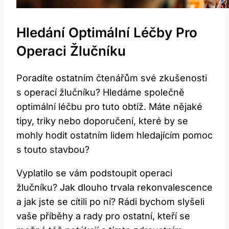
Hledání Optimální Léčby Pro
Operaci ⁢žlučníku
Poradíte ostatním ‌čtenářům své zkušenosti
s operací žlučníku? Hledáme společně
⁤optimální léčbu pro tuto obtíž. Máte ⁤nějaké‍
tipy, triky nebo doporučení, které⁤ by se⁤
mohly hodit ‍ostatním ⁢lidem hledajícím pomoc⁤
s touto stavbou?
Vyplatilo se vám podstoupit operaci
žlučníku? Jak dlouho trvala rekonvalescence⁢
a​ jak jste ⁢se cítili po ‌ní? Rádi ⁤bychom slyšeli
vaše⁢ příběhy a rady pro ostatní, kteří se