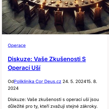
Operace
Diskuze: Vaše Zkušenosti S
Operací Uší
Od
Poliklinika Cor Deus.cz
24. 5. 2024
15. 8.
2024
Diskuze: Vaše zkušenosti s operací uší jsou
důležité pro ty, kteří zvažují stejné zákroky.