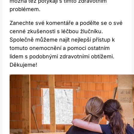
možná též potýkají s​ tímto zdravotním
problémem.
Zanechte‌ své⁢ komentáře a ⁤podělte se o ⁢své
cenné zkušenosti s léčbou žlučníku.
Společně ​můžeme ⁣najít ‌nejlepší​ přístup k
tomuto onemocnění a pomoci ostatním
lidem⁢ s podobnými zdravotními obtížemi.
Děkujeme!