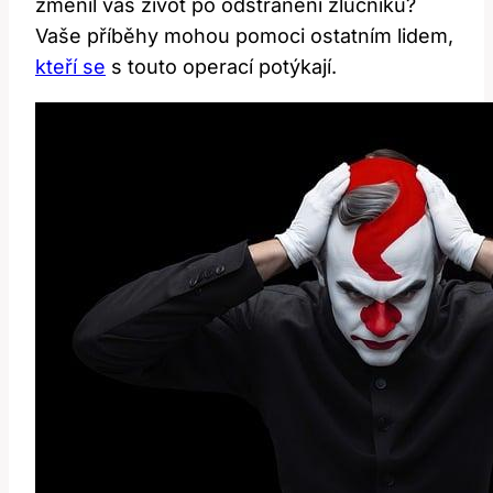
změnil váš život po odstranění žlučníku?
Vaše​ příběhy mohou pomoci ⁢ostatním lidem,
kteří se
s touto operací ‌potýkají.