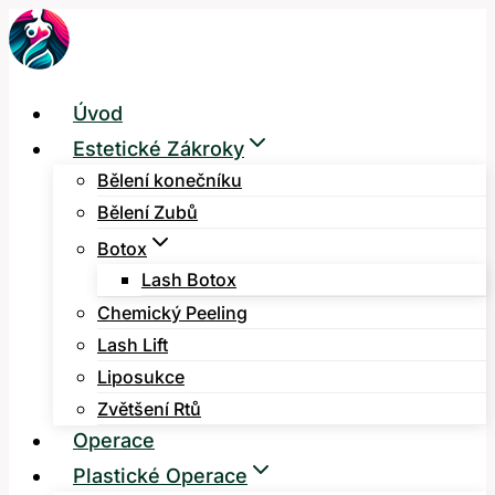
Přeskočit
na
obsah
Úvod
Estetické Zákroky
Bělení konečníku
Bělení Zubů
Botox
Lash Botox
Chemický Peeling
Lash Lift
Liposukce
Zvětšení Rtů
Operace
Plastické Operace