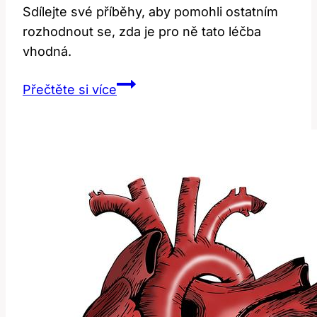
Sdílejte své příběhy, aby pomohli ostatním
rozhodnout se, zda je pro ně tato léčba
vhodná.
Diskuze:
Přečtěte si více
Vaše
zkušenosti
s
operací
uší