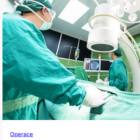
na
operaci
Operace