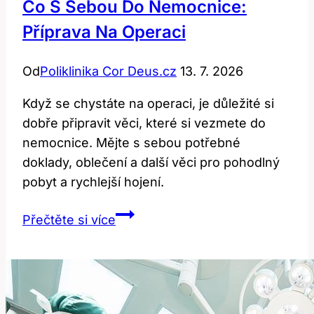
Co S Sebou Do Nemocnice:
Příprava Na Operaci
Od
Poliklinika Cor Deus.cz
13. 7. 2026
Když se chystáte na operaci, je důležité si
dobře připravit věci, které si vezmete do
nemocnice. Mějte s sebou potřebné
doklady, oblečení a další věci pro pohodlný
pobyt a rychlejší hojení.
Co
Přečtěte si více
s
sebou
do
nemocnice:
Příprava