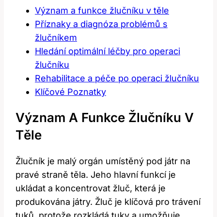
Význam a​ funkce ⁣žlučníku v těle
Příznaky a diagnóza problémů s
žlučníkem
Hledání optimální léčby pro operaci
⁢žlučníku
Rehabilitace ​a⁣ péče po⁣ operaci žlučníku
Klíčové Poznatky
Význam A​ Funkce ⁣žlučníku V
Těle
Žlučník je malý‍ orgán umístěný pod játr ⁤na
pravé straně těla. Jeho‌ hlavní funkcí je
ukládat⁢ a⁤ koncentrovat žluč, která je⁢
produkována játry. Žluč je ⁢klíčová pro trávení
tuků, protože rozkládá tuky a umožňuje