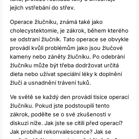
jejich vstřebání do střev.
Operace‍ žlučníku, známá ⁢také jako
cholecystektomie, je⁣ zákrok, ‌během kterého
se odstraní ‌žlučník.⁤ Tato‍ operace se obvykle
provádí kvůli problémům⁤ jako jsou žlučové
kameny nebo záněty‌ žlučníku.‌ Po odebrání
žlučníku může být třeba dodržovat určitá
dieta nebo​ užívat speciální léky k doplnění
žluči a usnadnění trávení tuků.
Ve světě se každý den provádí tisíce operací
žlučníku. Pokud jste⁣ podstoupili⁢ tento
‌zákrok,‍ podělte se o své zkušenosti v⁣
diskuzi níže.⁣ Jak jste se cítili před operací?
Jak probíhal rekonvalescence?⁣ Jak se