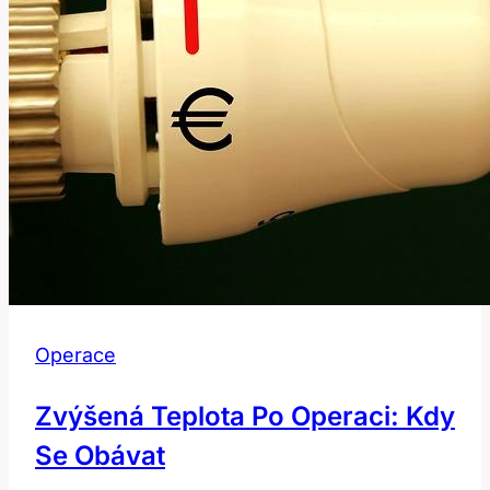
se
vyvarovat
Operace
Zvýšená Teplota Po Operaci: Kdy
Se Obávat