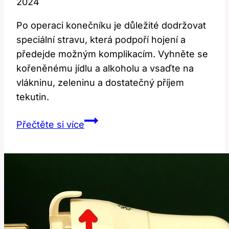
2024
Po operaci konečníku je důležité dodržovat
speciální stravu, která podpoří hojení a
předejde možným komplikacím. Vyhněte se
kořeněnému jídlu a alkoholu a vsaďte na
vlákninu, zeleninu a dostatečný příjem
tekutin.
Strava
Přečtěte si více
po
operaci
konečníku:
Co
jíst
a
čeho