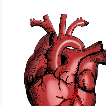
s
operací
dolních
víček