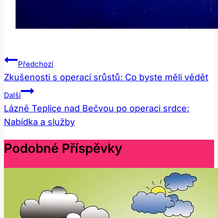
Navigace
Předchozí
Pro
Zkušenosti s operací srůstů: Co byste měli vědět
Příspěvek
Další
Lázně Teplice nad Bečvou po operaci srdce:
Nabídka a služby
Podobné Příspěvky