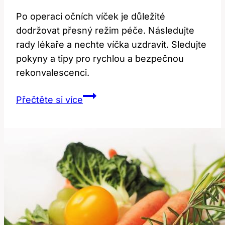
Po operaci očních víček je důležité
dodržovat přesný režim péče. Následujte
rady lékaře a nechte víčka uzdravit. Sledujte
pokyny a tipy pro rychlou a bezpečnou
rekonvalescenci.
Režim
Přečtěte si více
po
operaci
očních
víček:
Péče
a
tipy