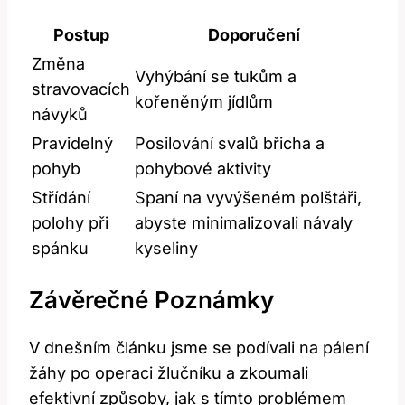
Postup
Doporučení
Změna
Vyhýbání se tukům a
stravovacích
kořeněným jídlům
návyků
Pravidelný
Posilování svalů břicha a
pohyb
pohybové aktivity
Střídání
Spaní na vyvýšeném polštáři,
polohy při
abyste minimalizovali návaly
spánku
kyseliny
Závěrečné Poznámky
V dnešním článku jsme se podívali na pálení
žáhy po operaci žlučníku a zkoumali
efektivní způsoby, jak s tímto problémem