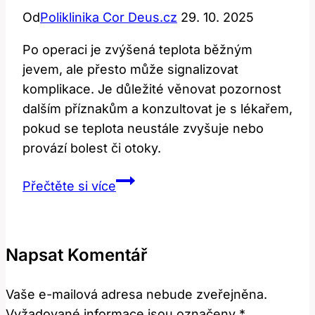
Od
Poliklinika Cor Deus.cz
29. 10. 2025
Po operaci je zvýšená teplota běžným
jevem, ale přesto může signalizovat
komplikace. Je důležité věnovat pozornost
dalším příznakům a konzultovat je s lékařem,
pokud se teplota neustále zvyšuje nebo
provází bolest či otoky.
Zvýšená
Přečtěte si více
teplota
po
operaci:
Napsat Komentář
Kdy
se
Vaše e-mailová adresa nebude zveřejněna.
obávat
Vyžadované informace jsou označeny
*