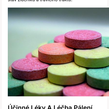
Účinné Léky A Léčba Pálení