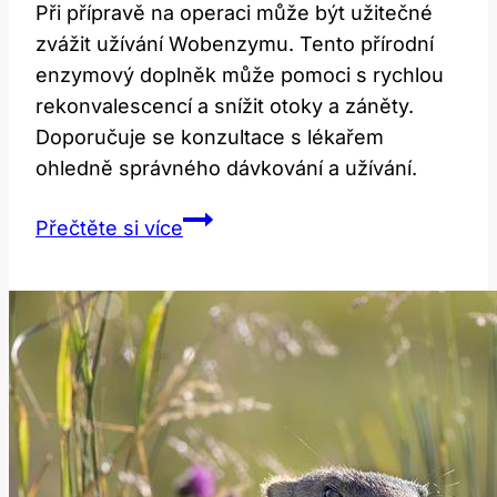
Při přípravě na operaci může být užitečné
zvážit užívání Wobenzymu. Tento přírodní
enzymový doplněk může pomoci s rychlou
rekonvalescencí a snížit otoky a záněty.
Doporučuje se konzultace s lékařem
ohledně správného dávkování a užívání.
Wobenzym
Přečtěte si více
před
operací:
Jak
správně
užívat
pro
rychlou
rekonvalescenci