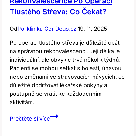
Rekonvalescence Po Operaci
Tlustého Střeva: Co Čekat?
Od
Poliklinika Cor Deus.cz
19. 11. 2025
Po operaci tlustého střeva je důležité dbát
na správnou rekonvalescenci. Její délka je
individuální, ale obvykle trvá několik týdnů.
Pacienti se mohou setkat s bolestí, únavou
nebo změnami ve stravovacích návycích. Je
důležité dodržovat lékařské pokyny a
postupně se vrátit ke každodenním
aktivitám.
Rekonvalescence
Přečtěte si více
po
operaci