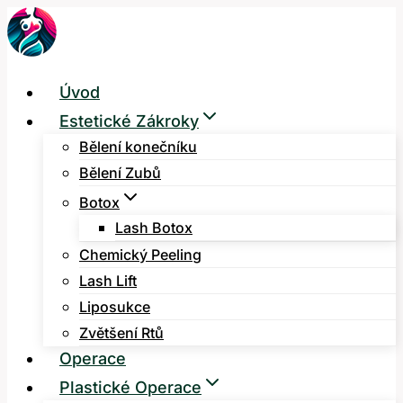
Přeskočit
na
obsah
Úvod
Estetické Zákroky
Bělení konečníku
Bělení Zubů
Botox
Lash Botox
Chemický Peeling
Lash Lift
Liposukce
Zvětšení Rtů
Operace
Plastické Operace