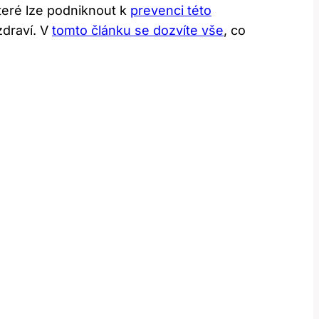
teré lze podniknout k
prevenci této
 zdraví. V
tomto článku se dozvíte vše
, co