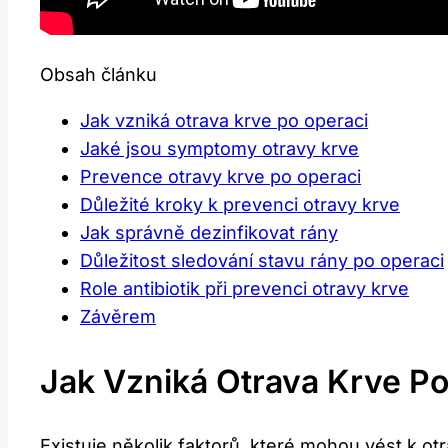
Obsah článku
Jak ⁤vzniká‌ otrava ⁤krve po operaci
Jaké jsou symptomy otravy krve
Prevence otravy krve⁤ po operaci
Důležité kroky k prevenci otravy ⁣krve
Jak správně⁤ dezinfikovat​ rány
Důležitost sledování stavu rány po operaci
Role antibiotik⁢ při prevenci otravy krve
Závěrem
Jak ⁤vzniká‌ Otrava ⁤krve P
Existuje několik ‌faktorů, které‌ mohou vést k ot