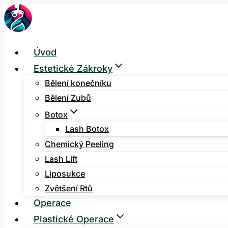
Přeskočit
na
obsah
Úvod
Estetické Zákroky
Bělení konečníku
Bělení Zubů
Botox
Lash Botox
Chemický Peeling
Lash Lift
Liposukce
Zvětšení Rtů
Operace
Plastické Operace