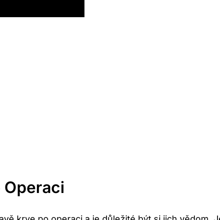
o Operaci
ravě ‌krve po operaci a je ​důležité být si jich vědom