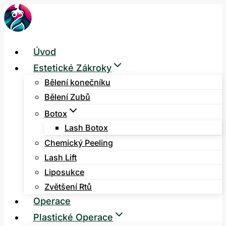
Přeskočit
na
obsah
Úvod
Estetické Zákroky
Bělení konečníku
Bělení Zubů
Botox
Lash Botox
Chemický Peeling
Lash Lift
Liposukce
Zvětšení Rtů
Operace
Plastické Operace