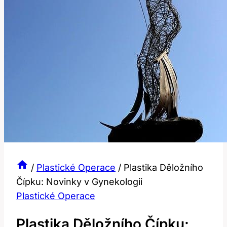
/
Plastické Operace
/
Plastika Děložního
Čípku: Novinky v Gynekologii
Plastické Operace
Plastika Děložního Čípku: