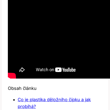
Obsah článku
Co je plastika děložního čípku a jak
probíhá?