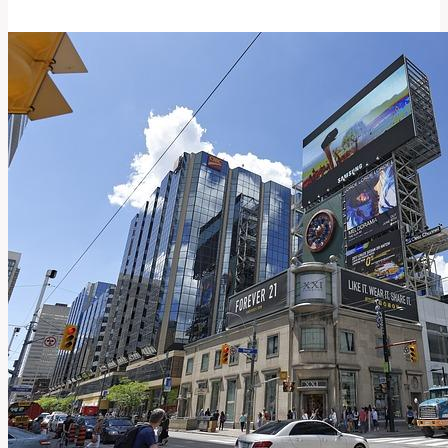
Plastika
prsou
a
její
dopad