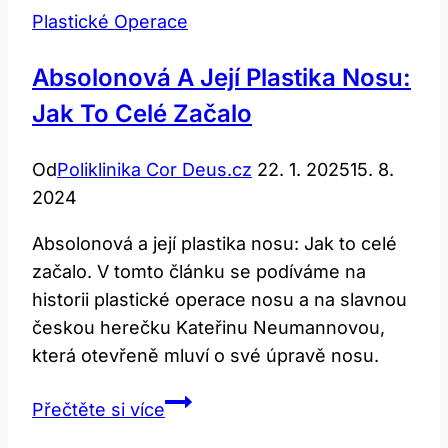
Plastické Operace
Absolonová A Její Plastika Nosu:
Jak To Celé Začalo
Od
Poliklinika Cor Deus.cz
22. 1. 2025
15. 8.
2024
Absolonová a její plastika nosu: Jak to celé
začalo. V tomto článku se podíváme na
historii plastické operace nosu a na slavnou
českou herečku Kateřinu Neumannovou,
která otevřeně mluví o své úpravě nosu.
Absolonová
Přečtěte si více
a