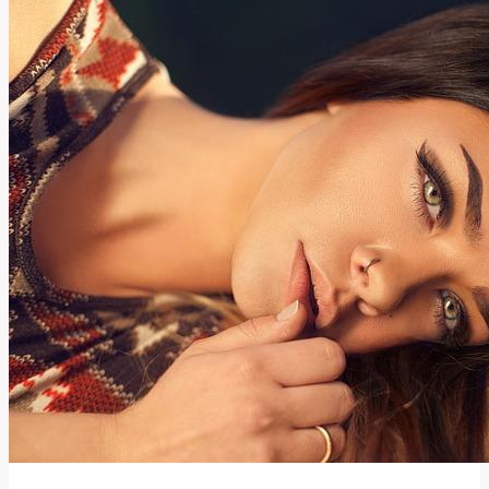
plastika
změnila
její
život