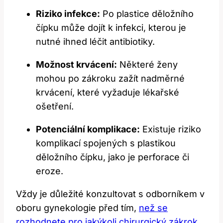
Riziko infekce:
Po plastice děložního
čípku může dojít k infekci, kterou je
nutné ihned léčit antibiotiky.
Možnost krvácení:
Některé ženy
mohou po zákroku zažít nadměrné
krvácení, které vyžaduje lékařské
ošetření.
Potenciální komplikace:
Existuje riziko
komplikací spojených s plastikou
děložního čípku, jako je perforace či
eroze.
Vždy je důležité konzultovat s odborníkem v
oboru gynekologie před tím,
než se
rozhodnete pro jakýkoli chirurgický zákrok
.