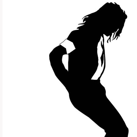
Jejích
Plastických
Operací