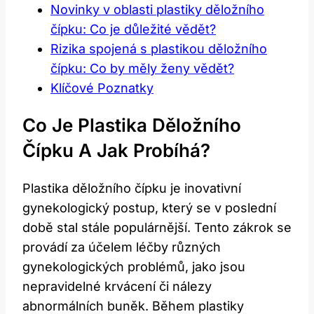
Novinky v oblasti plastiky děložního
čípku: Co je důležité vědět?
Rizika spojená s plastikou děložního
čípku: Co by měly ženy vědět?
Klíčové Poznatky
Co Je Plastika Děložního
Čípku A Jak Probíhá?
Plastika děložního čípku je inovativní
gynekologický postup, který se v poslední
době stal stále populárnější. Tento zákrok se
provádí za účelem léčby různých
gynekologických problémů, jako jsou
nepravidelné krvácení či nálezy
abnormálních buněk. Během plastiky