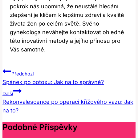
pokrok nás upomíná, že neustálé hledání
zlepšení je klíčem k lepšímu zdraví a kvalitě
života žen po celém světě. Svého
gynekologa neváhejte kontaktovat ohledně
této inovativní metody a jejího přínosu pro
Vás samotné.
Navigace
Předchozí
Pro
Spánek po botoxu: Jak na to správně?
Příspěvek
Další
Rekonvalescence po operaci křížového vazu: Jak
na to?
Podobné Příspěvky