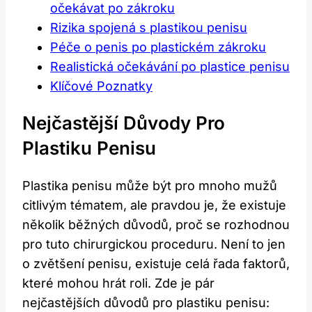
očekávat po zákroku
Rizika spojená s plastikou penisu
Péče o penis ⁢po plastickém ⁤zákroku
Realistická ⁣očekávání po‌ plastice penisu
Klíčové⁣ Poznatky
Nejčastější⁢ Důvody Pro
Plastiku Penisu
Plastika penisu může‍ být pro mnoho mužů
citlivým tématem, ale pravdou je, že⁤ existuje
několik běžných důvodů, ‍proč se rozhodnou
pro tuto ‌chirurgickou proceduru.⁤ Není‍ to jen​
o zvětšení penisu, existuje celá řada faktorů,
které mohou hrát roli. Zde ⁤je pár
nejčastějších‍ důvodů pro plastiku⁣ penisu: