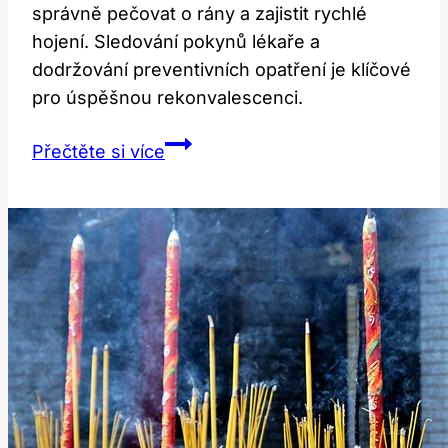
správně pečovat o rány a zajistit rychlé
hojení. Sledování pokynů lékaře a
dodržování preventivních opatření je klíčové
pro úspěšnou rekonvalescenci.
Plastika
Přečtěte si více
Horních
Víček:
Hojení
a
Péče
Po
Operaci