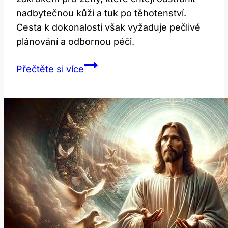
nadbytečnou kůži a tuk po těhotenství.
Cesta k dokonalosti však vyžaduje pečlivé
plánování a odbornou péči.
Plastika
Přečtěte si více
Břicha
po
Porodu:
Cesta
k
Dokonalosti