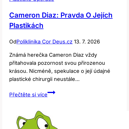
Cameron Diaz: Pravda O Jejích
Plastikách
Od
Poliklinika Cor Deus.cz
13. 7. 2026
Známá herečka Cameron Diaz vždy
přitahovala pozornost svou přirozenou
krásou. Nicméně, spekulace o její údajné
plastické chirurgii neustále…
Cameron
Přečtěte si více
Diaz:
Pravda
o
jejích