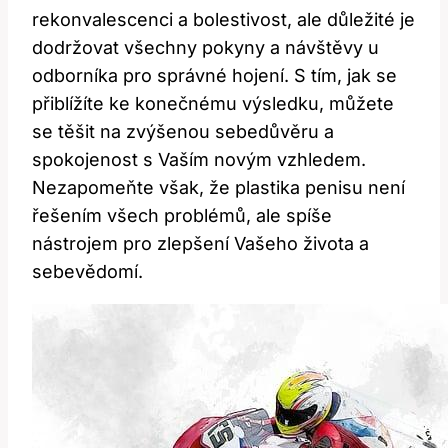
rekonvalescenci a bolestivost, ale důležité je
​dodržovat všechny ⁤pokyny a návštěvy u
odborníka pro správné⁤ hojení. S tím, jak se
přiblížíte ​ke​ konečnému výsledku,‍ můžete​
se těšit na zvýšenou sebedůvěru a
spokojenost s Vaším novým vzhledem.
Nezapomeňte⁤ však, že plastika penisu není
řešením všech problémů, ale spíše
nástrojem pro zlepšení ‌Vašeho života a
sebevědomí.