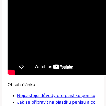
Obsah článku
Nejčastější⁢ důvody pro plastiku penisu
Jak se připravit na plastiku‌ penisu a co