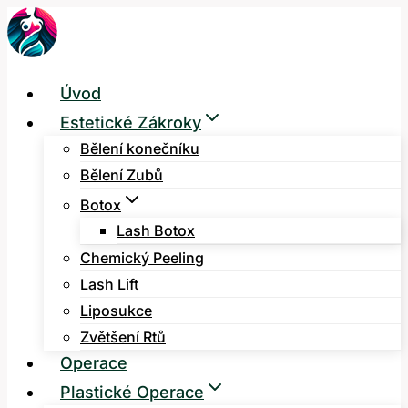
Přeskočit
na
obsah
Úvod
Estetické Zákroky
Bělení konečníku
Bělení Zubů
Botox
Lash Botox
Chemický Peeling
Lash Lift
Liposukce
Zvětšení Rtů
Operace
Plastické Operace