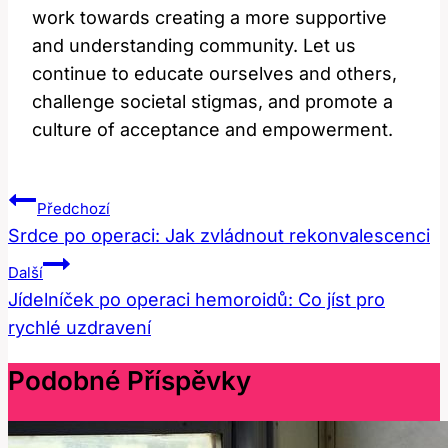
work towards creating a more supportive
and ​understanding community. Let us⁣
continue to‍ educate ourselves and others,
challenge⁤ societal stigmas, and promote a
culture of acceptance ⁢and empowerment.
Navigace
Předchozí
Pro
Srdce po operaci: Jak zvládnout rekonvalescenci
Příspěvek
Další
Jídelníček po operaci hemoroidů: Co jíst pro
rychlé uzdravení
Podobné Příspěvky