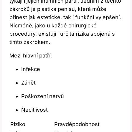
⁢týkají ⁢i jejich⁢ intimních ⁢partií. ‍Jedním z těchto
⁢zákroků ⁣je⁤ plastika penisu, která‌ může
přinést jak estetické, tak i funkční vylepšení.
⁢Nicméně, jako u každé ​chirurgické
procedury, existují i určitá rizika ‌spojená s
tímto zákrokem.
Mezi hlavní⁣ patří:
Infekce
Zánět
Poškození ⁣nervů
Necitlivost
Riziko
Pravděpodobnost