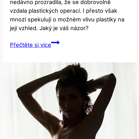
nedávno prozradila, že se dobrovolně
vzdala plastických operací. I přesto však
mnozí spekulují o možném vlivu plastiky na
její vzhled. Jaký je váš názor?
Sarah
Přečtěte si více
Jessica
Parker:
Jak
Plastiky
Ovlivnily
Její
Vzhled