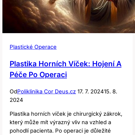
Plastické Operace
Plastika Horních Víček: Hojení A
Péče Po Operaci
Od
Poliklinika Cor Deus.cz
17. 7. 2024
15. 8.
2024
Plastika horních víček je chirurgický zákrok,
který může mít výrazný vliv na vzhled a
pohodlí pacienta. Po operaci je důležité