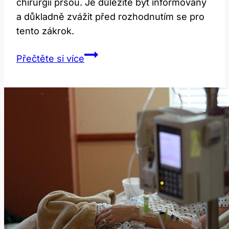
chirurgií prsou. Je důležité být informovaný
a důkladně zvážit před rozhodnutím se pro
tento zákrok.
Diskuze:
Přečtěte si více
Zkušenosti
s
plastikou
prsu