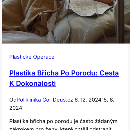
Plastické Operace
Plastika Břicha Po Porodu: Cesta
K Dokonalosti
Od
Poliklinika Cor Deus.cz
6. 12. 2024
15. 8.
2024
Plastika břicha po porodu je často žádaným
zákrokem pro ženy, které chtějí odstranit