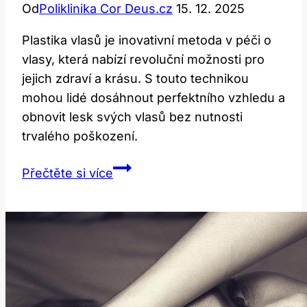
Od
Poliklinika Cor Deus.cz
15. 12. 2025
Plastika vlasů je inovativní metoda v péči o
vlasy, která nabízí revoluční možnosti pro
jejich zdraví a krásu. S touto technikou
mohou lidé dosáhnout perfektního vzhledu a
obnovit lesk svých vlasů bez nutnosti
trvalého poškození.
Plastika
Přečtěte si více
vlasů:
Revoluce
v
péči
o
vlasy