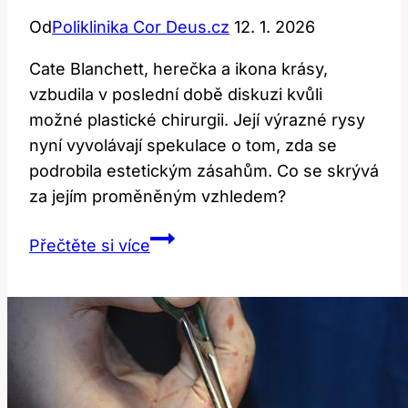
Od
Poliklinika Cor Deus.cz
12. 1. 2026
Cate Blanchett, herečka a ikona krásy,
vzbudila v poslední době diskuzi kvůli
možné plastické chirurgii. Její výrazné rysy
nyní vyvolávají spekulace o tom, zda se
podrobila estetickým zásahům. Co se skrývá
za jejím proměněným vzhledem?
Cate
Přečtěte si více
Blanchett:
Jak
plastiky
ovlivnily
její
vzhled