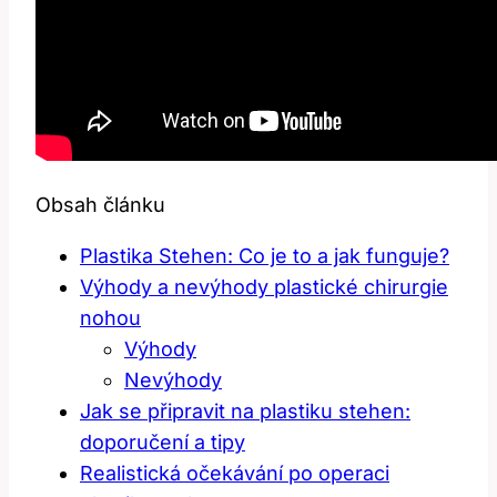
Obsah článku
Plastika Stehen: Co je​ to‍ a jak funguje?
Výhody a nevýhody plastické chirurgie
nohou
Výhody
Nevýhody
Jak se připravit na plastiku stehen:
doporučení a‍ tipy
Realistická očekávání po operaci‌