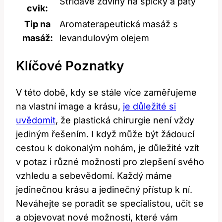
Střídavé zdvihy na špičky ⁢a ⁢paty
cvik:
Tip na
Aromaterapeutická masáž s
masáž:
levandulovým olejem
Klíčové Poznatky
V této době, kdy se⁢ stále více zaměřujeme
na vlastní image a krásu,
je důležité si‍
uvědomit
, že plastická ⁣chirurgie není ⁣vždy
jediným řešením. I když může být žádoucí
cestou k dokonalým nohám, je důležité vzít
v potaz i různé‌ možnosti pro zlepšení svého
vzhledu ‌a sebevědomí. Každý máme
jedinečnou krásu a jedinečný⁣ přístup⁢ k ní.
Neváhejte se poradit se ‌specialistou, učit se
a objevovat ⁢nové možnosti, které vám