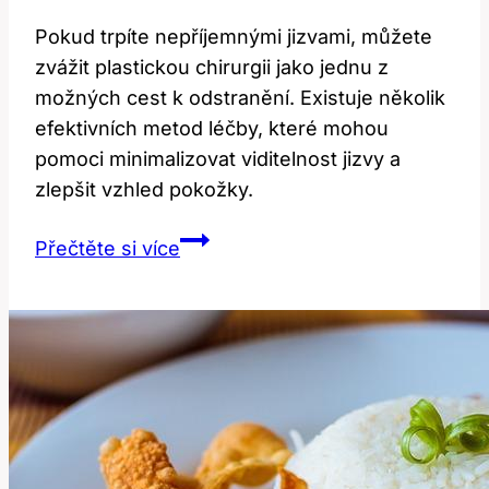
Pokud trpíte nepříjemnými jizvami, můžete
zvážit plastickou chirurgii jako jednu z
možných cest k odstranění. Existuje několik
efektivních metod léčby, které mohou
pomoci minimalizovat viditelnost jizvy a
zlepšit vzhled pokožky.
Plastika
Přečtěte si více
jizvy:
Cena
a
efektivní
metody
léčby