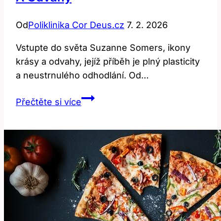
Od
Poliklinika Cor Deus.cz
7. 2. 2026
Vstupte do​ světa Suzanne Somers, ‌ikony
krásy a odvahy, ⁣jejíž ‌příběh je plný ​plasticity
a neustrnulého odhodlání. Od…
Suzanne
Přečtěte si více
Somers:
Příběh
plastik
a
odvahy