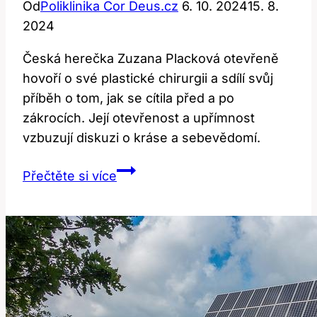
Od
Poliklinika Cor Deus.cz
6. 10. 2024
15. 8.
2024
Česká herečka Zuzana Placková otevřeně
hovoří o své plastické chirurgii a sdílí svůj
příběh o tom, jak se cítila před a po
zákrocích. Její otevřenost a upřímnost
vzbuzují diskuzi o kráse a sebevědomí.
Zuzana
Přečtěte si více
Placková:
Příběh
Krásy
Před
a
Po
Plastice