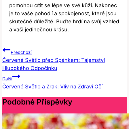
pomohou cítit se‍ lépe ve své kůži. Nakonec
je to vaše pohodlí a spokojenost, které jsou
skutečně důležité. Buďte hrdí na svůj vzhled
a vaši jedinečnou krásu.
Navigace
Předchozí
Pro
Červené Světlo před Spánkem: Tajemství
Hlubokého Odpočinku
Příspěvek
Další
Červené Světlo a Zrak: Vliv na Zdraví Očí
Podobné Příspěvky