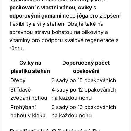
posilování s vlastní váhou
,
cviky s
odporovými gumami
nebo
jóga
pro zlepšení
flexibility a síly stehen. Dbejte také na
správnou stravu bohatou na bílkoviny a
vitamíny pro podporu svalové regenerace a
růstu.
Cviky na
Doporučený počet
plastiku ⁤stehen
opakování
Dřepy
3 sady po 15 opakováních
Střídavé
4 sady po 12 opakováních
zvedání ‍nohou
na každou nohu
Prohýbání
3 sady ⁣po 10 opakováních
nohou v kleku
na každou nohu