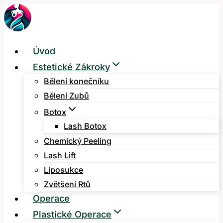
Přeskočit
na
obsah
Úvod
Estetické Zákroky
Bělení konečníku
Bělení Zubů
Botox
Lash Botox
Chemický Peeling
Lash Lift
Liposukce
Zvětšení Rtů
Operace
Plastické Operace