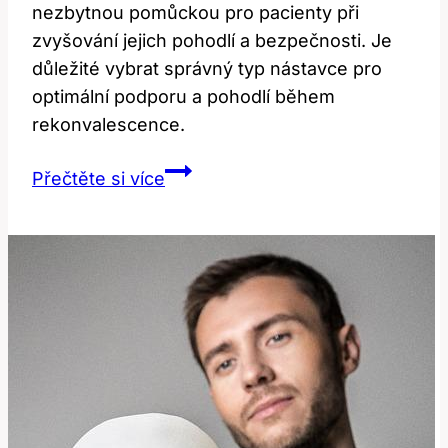
nezbytnou pomůckou pro pacienty při
zvyšování jejich pohodlí a bezpečnosti. Je
důležité vybrat správný typ nástavce pro
optimální podporu a pohodlí během
rekonvalescence.
Nástavec
Přečtěte si více
na
WC
po
operaci
kyčle:
Nezbytná
pomůcka