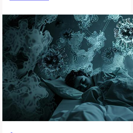
operace
prsou:
Jaké
jsou
možnosti?