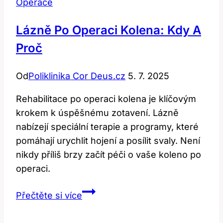
Operace
Lázně Po Operaci Kolena: Kdy A
Proč
Od
Poliklinika Cor Deus.cz
5. 7. 2025
Rehabilitace po operaci kolena je klíčovým
krokem k úspěšnému zotavení. Lázně
nabízejí speciální terapie a programy, které
pomáhají urychlit hojení a posílit svaly. Není
nikdy příliš brzy začít péči o vaše koleno po
operaci.
Lázně
Přečtěte si více
po
operaci