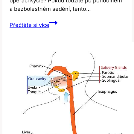
operaci kyčle? Pokud toužíte po pohodlném
a bezbolestném sedění, tento…
Podsedák
Přečtěte si více
po
operaci
kyčle:
Klíč
k
pohodlnému
sedění