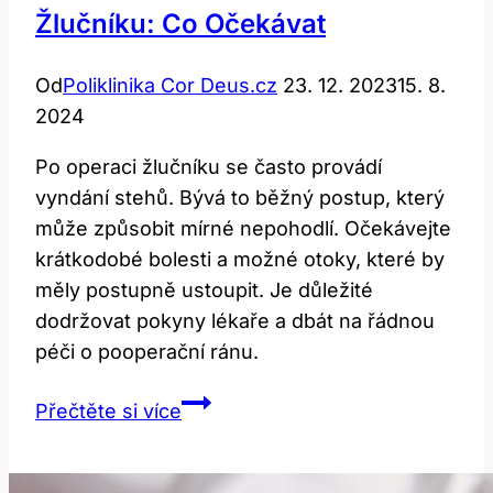
Žlučníku: Co Očekávat
Od
Poliklinika Cor Deus.cz
23. 12. 2023
15. 8.
2024
Po operaci žlučníku se často provádí
vyndání stehů. Bývá to běžný postup, který
může způsobit mírné nepohodlí. Očekávejte
krátkodobé bolesti a možné otoky, které by
měly postupně ustoupit. Je důležité
dodržovat pokyny lékaře a dbát na řádnou
péči o pooperační ránu.
Vyndání
Přečtěte si více
stehů
po