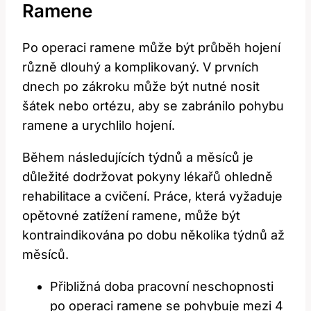
Ramene
Po ‌operaci ramene může být průběh hojení
⁣různě dlouhý a komplikovaný. V prvních
dnech po zákroku může být⁢ nutné nosit
šátek nebo ortézu, aby se‍ zabránilo pohybu‌
ramene a urychlilo hojení.
Během následujících týdnů a měsíců je
důležité dodržovat pokyny lékařů ohledně
rehabilitace a‍ cvičení. Práce, která vyžaduje
opětovné⁣ zatížení ramene, může být
kontraindikována ⁣po‍ dobu několika týdnů až
měsíců.
Přibližná doba​ pracovní neschopnosti
po operaci ramene se ​pohybuje mezi 4