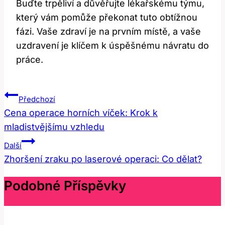
Buďte trpěliví a důvěřujte lékařskému týmu,
který vám pomůže​ překonat‌ tuto obtížnou
‍fázi. Vaše zdraví je na ​prvním ⁢místě, a vaše
uzdravení je klíčem k úspěšnému návratu do
práce.
Navigace
Předchozí
Pro
Cena operace horních víček: Krok k
mladistvějšímu vzhledu
Příspěvek
Další
Zhoršení zraku po laserové operaci: Co dělat?
Podobné Příspěvky