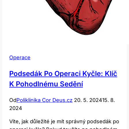
Operace
Podsedák Po Operaci Kyčle: Klíč
K Pohodlnému Sedění
Od
Poliklinika Cor Deus.cz
20. 5. 2024
15. 8.
2024
Víte, jak důležité je mít správný podsedák po