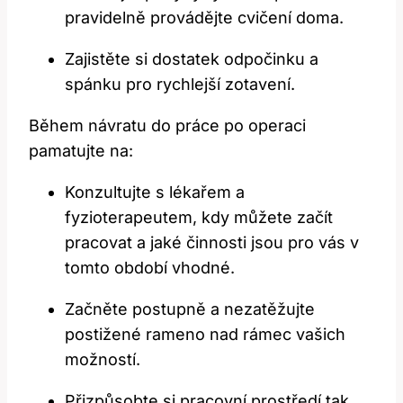
pravidelně provádějte⁣ cvičení doma.
Zajistěte si dostatek odpočinku a
spánku pro rychlejší zotavení.
Během návratu do práce po‍ operaci
pamatujte na:
Konzultujte‌ s lékařem a⁤
fyzioterapeutem, kdy⁢ můžete začít
pracovat ​a jaké činnosti jsou pro​ vás v
tomto období vhodné.
Začněte postupně a nezatěžujte⁤
postižené rameno‌ nad rámec vašich
⁢možností.
Přizpůsobte si pracovní prostředí tak,