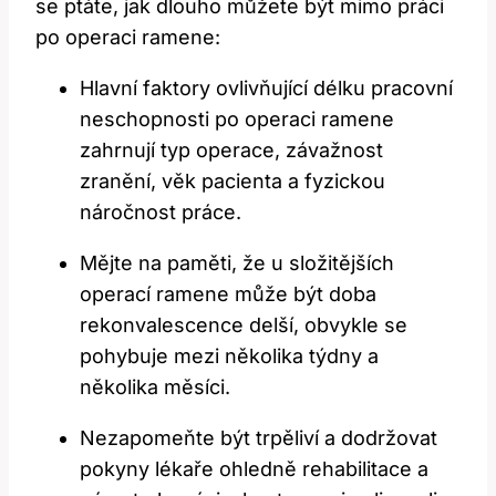
se⁣ ptáte, jak dlouho‌ můžete být mimo práci
po operaci ramene:
Hlavní faktory ovlivňující délku pracovní
neschopnosti ⁣po operaci ramene
‌zahrnují typ⁢ operace, závažnost
‌zranění, věk ⁣pacienta a fyzickou
náročnost práce.
Mějte na ‍paměti, že⁤ u ‌složitějších
operací ramene může být doba
rekonvalescence delší, obvykle se
pohybuje mezi několika‍ týdny​ a
několika měsíci.
Nezapomeňte být trpěliví a dodržovat
pokyny lékaře ⁤ohledně⁢ rehabilitace a