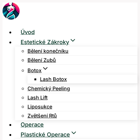
Přeskočit
na
obsah
Úvod
Estetické Zákroky
Bělení konečníku
Bělení Zubů
Botox
Lash Botox
Chemický Peeling
Lash Lift
Liposukce
Zvětšení Rtů
Operace
Plastické Operace