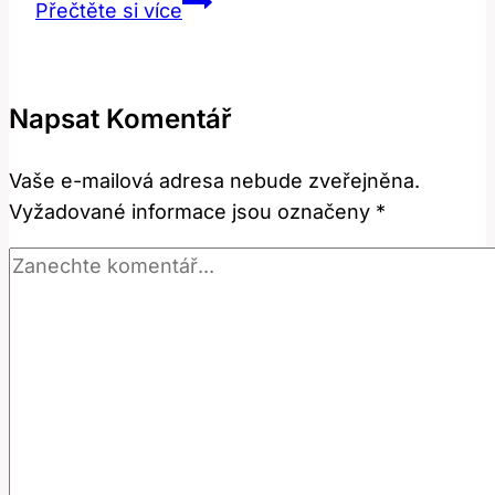
Rekonvalescence
Přečtěte si více
po
operaci
dolních
Napsat Komentář
víček:
Co
Vaše e-mailová adresa nebude zveřejněna.
potřebujete
Vyžadované informace jsou označeny
*
vědět