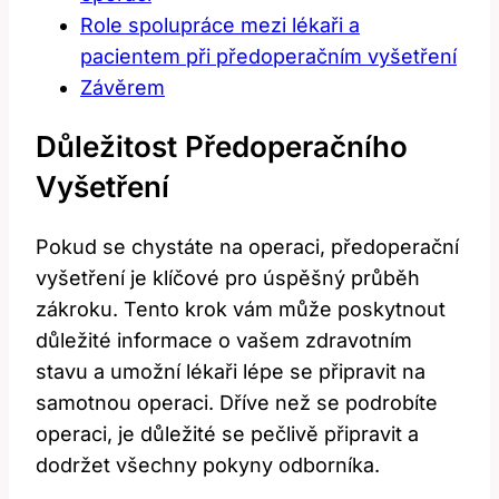
Role spolupráce mezi lékaři a
pacientem při předoperačním⁣ vyšetření
Závěrem
Důležitost⁤ Předoperačního
Vyšetření
Pokud se‌ chystáte na ⁤operaci, předoperační
vyšetření je klíčové ​pro úspěšný průběh
zákroku. Tento krok vám může poskytnout
důležité informace o vašem zdravotním
stavu⁤ a umožní lékaři lépe se připravit na
samotnou operaci. ‍Dříve než se ​podrobíte
operaci,⁢ je důležité ⁣se pečlivě připravit a
‍dodržet všechny pokyny odborníka.