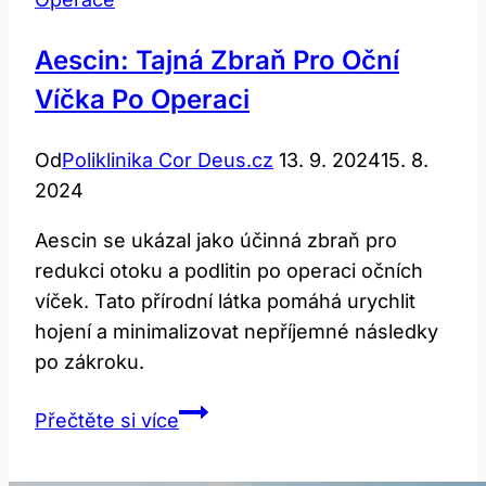
Aescin: Tajná Zbraň Pro Oční
Víčka Po Operaci
Od
Poliklinika Cor Deus.cz
13. 9. 2024
15. 8.
2024
Aescin se ukázal jako účinná zbraň pro
redukci otoku a podlitin po operaci očních
víček. Tato přírodní látka pomáhá urychlit
hojení a minimalizovat nepříjemné následky
po zákroku.
Aescin:
Přečtěte si více
Tajná
zbraň