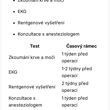
Zkoumání ⁣krve a moči
EKG
Rentgenové⁤ vyšetření
Konzultace s⁤ anesteziologem
Test
Časový rámec
1 týden před⁢
Zkoumání krve a moči
operací
1-2‍ týdny před
EKG
operací
2‌ týdny před
Rentgenové vyšetření
operací
Konzultace‍ s‌
1 týden před
anesteziologem
operací