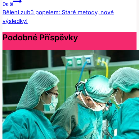
Další
Bělení zubů popelem: Staré metody, nové
výsledky!
Podobné Příspěvky