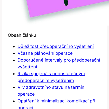
Obsah článku
Důležitost⁤ předoperačního vyšetření
Včasné‍ plánování operace
Doporučené intervaly ⁢pro předoperační
vyšetření
Rizika⁤ spojená⁢ s nedostatečným
předoperačním vyšetřením
Vliv ⁢zdravotního​ stavu na termín
⁣operace
Opatření k minimalizaci komplikací při
operaci