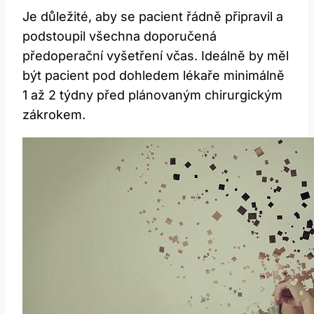
Je důležité, aby se pacient řádně připravil a
podstoupil všechna ‌doporučená‍
předoperační vyšetření⁢ včas. Ideálně by měl
být pacient pod dohledem lékaře minimálně
1 až 2 týdny před plánovaným chirurgickým
zákrokem.