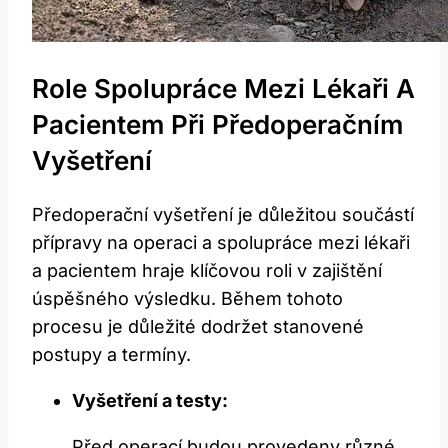
Role Spolupráce Mezi Lékaři A
Pacientem Při Předoperačním⁣
Vyšetření
Předoperační vyšetření je‍ důležitou součástí⁢
přípravy na​ operaci a ⁢spolupráce mezi lékaři
a pacientem hraje klíčovou roli v zajištění
⁣úspěšného výsledku. Během tohoto
procesu je důležité dodržet stanovené‌
postupy a termíny.
Vyšetření ​a testy:
Před operací ⁣budou provedeny různé