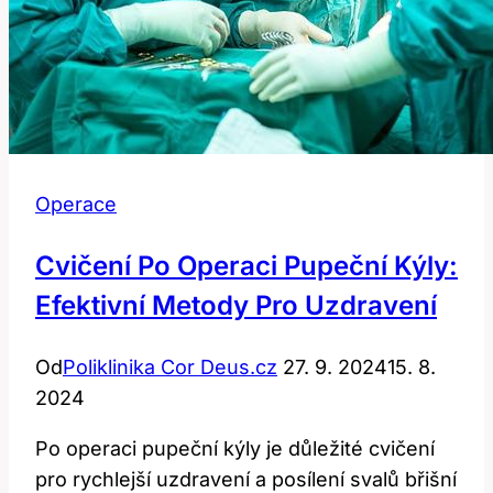
Operace
Cvičení Po Operaci Pupeční Kýly:
Efektivní Metody Pro Uzdravení
Od
Poliklinika Cor Deus.cz
27. 9. 2024
15. 8.
2024
Po operaci pupeční kýly je důležité cvičení
pro rychlejší uzdravení a posílení svalů břišní