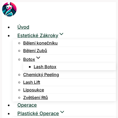
Přeskočit
na
obsah
Úvod
Estetické Zákroky
Bělení konečníku
Bělení Zubů
Botox
Lash Botox
Chemický Peeling
Lash Lift
Liposukce
Zvětšení Rtů
Operace
Plastické Operace