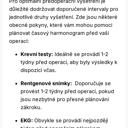
Pro optimální‌ předoperační vyšetření je
důležité dodržovat doporučené intervaly pro
jednotlivé druhy vyšetření. Zde jsou některé
obecné pokyny, které vám mohou pomoci
plánovat časový‌ harmonogram ⁢před vaší
operací:
Krevní testy:
Ideálně ⁤se provádí 1-2⁣
týdny před operací, aby ⁣byly výsledky⁣ k
dispozici ⁣včas.
Rentgenové snímky:
​ Doporučuje se
provést 1-2 týdny před operací, pokud
jsou nezbytné pro přesné plánování
zákroku.
EKG:
Obvykle ⁣se provádí nejpozději