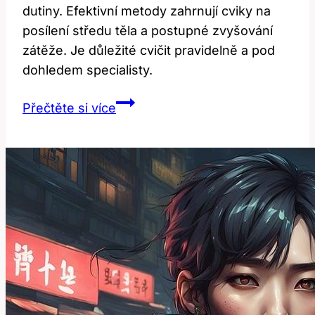
dutiny. Efektivní metody zahrnují cviky na
posílení středu těla a postupné zvyšování
zátěže. Je důležité cvičit pravidelně a pod
dohledem specialisty.
Cvičení
Přečtěte si více
po
operaci
pupeční
kýly:
Efektivní
metody
pro
uzdravení