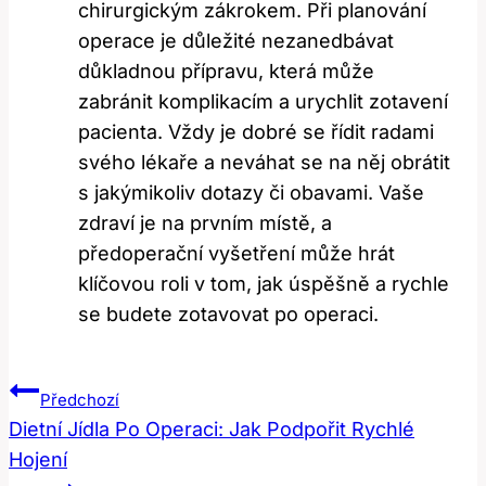
‍chirurgickým ⁣zákrokem. Při planování⁢
operace je důležité nezanedbávat
důkladnou přípravu, která může
zabránit komplikacím a ⁤urychlit zotavení
pacienta. Vždy je ​dobré se​ řídit radami
svého lékaře a neváhat se‍ na něj obrátit
‍s jakýmikoliv dotazy či‌ obavami. Vaše⁣
zdraví⁤ je na prvním místě, a
předoperační vyšetření může hrát
klíčovou roli v tom, jak úspěšně⁣ a ​rychle
se budete zotavovat po operaci.
Navigace
Předchozí
Pro
Dietní Jídla Po Operaci: Jak Podpořit Rychlé
Hojení
Příspěvek