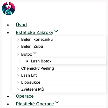
Přeskočit
na
obsah
Úvod
Estetické Zákroky
Bělení konečníku
Bělení Zubů
Botox
Lash Botox
Chemický Peeling
Lash Lift
Liposukce
Zvětšení Rtů
Operace
Plastické Operace