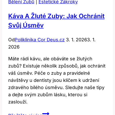
Bělení Zubů
|
Estetické Zákroky
Káva A Žluté Zuby: Jak Ochránit
Svůj Úsměv
Od
Poliklinika Cor Deus.cz
3. 1. 2026
3. 1.
2026
Máte rádi kávu, ale obáváte se žlutých
zubů? Existuje několik způsobů, jak ochránit
váš úsměv. Péče o zuby a pravidelné
návštěvy u dentisty jsou klíčem k udržení
zdravého bílého úsměvu. Sledujte naše tipy
a dejte svým zubům lásku, kterou si
zaslouží.
Káva