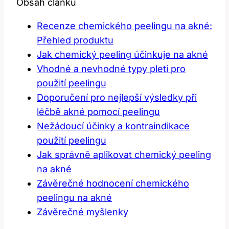
Obsah článku
Recenze chemického peelingu na akné:
Přehled produktu
Jak chemický peeling účinkuje na akné
Vhodné a nevhodné typy pleti pro
použití peelingu
Doporučení pro nejlepší výsledky při
léčbě akné pomocí peelingu
Nežádoucí účinky a kontraindikace
použití peelingu
Jak správně aplikovat chemický peeling
na akné
Závěrečné hodnocení chemického
peelingu na akné
Závěrečné myšlenky