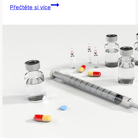
IQOS
Přečtěte si více
a
žluté
zuby:
Jaké
jsou
rizika?