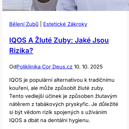
Bělení Zubů
|
Estetické Zákroky
IQOS A Žluté Zuby: Jaké Jsou
Rizika?
Od
Poliklinika Cor Deus.cz
10. 10. 2025
IQOS je populární alternativou k tradičnímu
kouření, ale může způsobit žluté zuby.
Tento vedlejší účinek je způsoben žlutavým
nátěrem z tabákových pryskyřic. Je důležité
si být vědom rizik spojených s užíváním
IQOS a dbát na dentální hygienu.