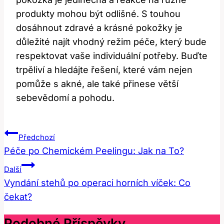
produkty mohou být odlišné. S touhou
dosáhnout zdravé a krásné pokožky je
důležité najít vhodný režim péče, který bude
respektovat vaše individuální potřeby. Buďte
trpěliví a hledájte řešení, které vám nejen
pomůže s akné, ale také přinese větší
sebevědomí a pohodu.
Navigace
Předchozí
Pro
Péče po Chemickém Peelingu: Jak na To?
Příspěvek
Další
Vyndání stehů po operaci horních víček: Co
čekat?
Podobné Příspěvky